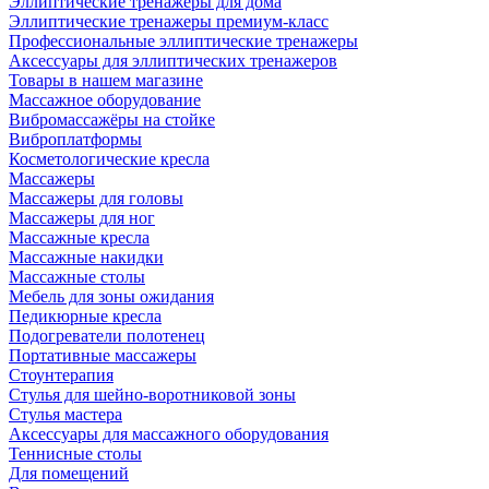
Эллиптические тренажеры для дома
Эллиптические тренажеры премиум-класс
Профессиональные эллиптические тренажеры
Аксессуары для эллиптических тренажеров
Товары в нашем магазине
Массажное оборудование
Вибромассажёры на стойке
Виброплатформы
Косметологические кресла
Массажеры
Массажеры для головы
Массажеры для ног
Массажные кресла
Массажные накидки
Массажные столы
Мебель для зоны ожидания
Педикюрные кресла
Подогреватели полотенец
Портативные массажеры
Стоунтерапия
Стулья для шейно-воротниковой зоны
Стулья мастера
Аксессуары для массажного оборудования
Теннисные столы
Для помещений