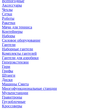
Всепогодные
Аксессуары
Чехлы
Сетки
Роботы
Ракетки
Мячи для тенниса
Контейнеры
Наборы
Силовое оборудование
Гантели
Наборные гантели
Комплекты гантелей
Гантели для аэробики
Гиперэкстензии
Гири
Грифы
Штанги
Диски
Машины Смита
Многофункциональные станции
Мультистанции
Гравитроны
Грузоблочные
Кроссоверы