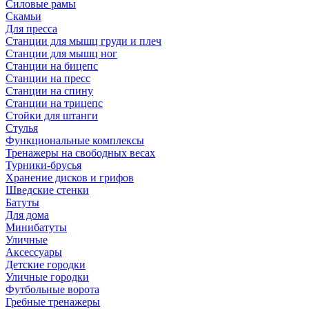
Силовые рамы
Скамьи
Для пресса
Станции для мышц груди и плеч
Станции для мышц ног
Станции на бицепс
Станции на пресс
Станции на спину
Станции на трицепс
Стойки для штанги
Стулья
Функциональные комплексы
Тренажеры на свободных весах
Турники-брусья
Хранение дисков и грифов
Шведские стенки
Батуты
Для дома
Минибатуты
Уличные
Аксессуары
Детские городки
Уличные городки
Футбольные ворота
Гребные тренажеры