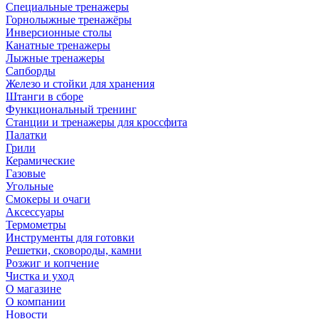
Специальные тренажеры
Горнолыжные тренажёры
Инверсионные столы
Канатные тренажеры
Лыжные тренажеры
Сапборды
Железо и стойки для хранения
Штанги в сборе
Функциональный тренинг
Станции и тренажеры для кроссфита
Палатки
Грили
Керамические
Газовые
Угольные
Смокеры и очаги
Аксессуары
Термометры
Инструменты для готовки
Решетки, сковороды, камни
Розжиг и копчение
Чистка и уход
О магазине
О компании
Новости