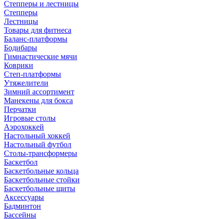
Степперы и лестницы
Степперы
Лестницы
Товары для фитнеса
Баланс-платформы
Бодибары
Гимнастические мячи
Коврики
Степ-платформы
Утяжелители
Зимний ассортимент
Манекены для бокса
Перчатки
Игровые столы
Аэрохоккей
Настольный хоккей
Настольный футбол
Столы-трансформеры
Баскетбол
Баскетбольные кольца
Баскетбольные стойки
Баскетбольные щиты
Аксессуары
Бадминтон
Бассейны