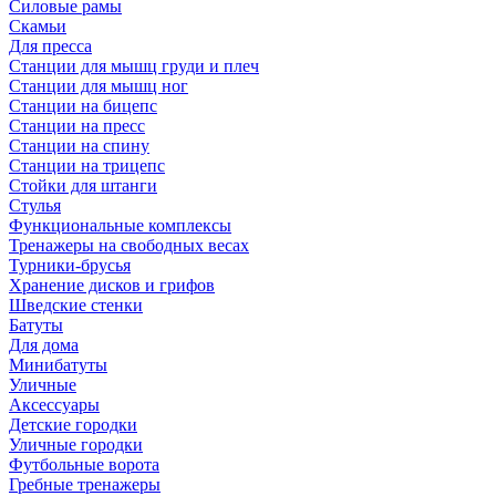
Силовые рамы
Скамьи
Для пресса
Станции для мышц груди и плеч
Станции для мышц ног
Станции на бицепс
Станции на пресс
Станции на спину
Станции на трицепс
Стойки для штанги
Стулья
Функциональные комплексы
Тренажеры на свободных весах
Турники-брусья
Хранение дисков и грифов
Шведские стенки
Батуты
Для дома
Минибатуты
Уличные
Аксессуары
Детские городки
Уличные городки
Футбольные ворота
Гребные тренажеры