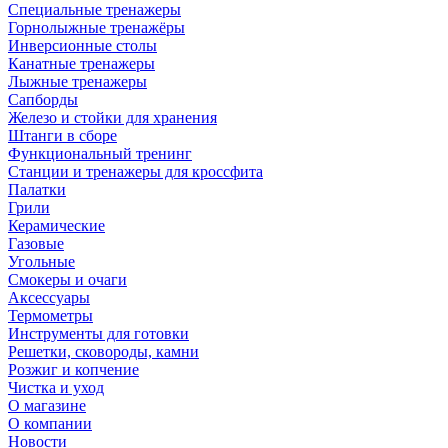
Специальные тренажеры
Горнолыжные тренажёры
Инверсионные столы
Канатные тренажеры
Лыжные тренажеры
Сапборды
Железо и стойки для хранения
Штанги в сборе
Функциональный тренинг
Станции и тренажеры для кроссфита
Палатки
Грили
Керамические
Газовые
Угольные
Смокеры и очаги
Аксессуары
Термометры
Инструменты для готовки
Решетки, сковороды, камни
Розжиг и копчение
Чистка и уход
О магазине
О компании
Новости