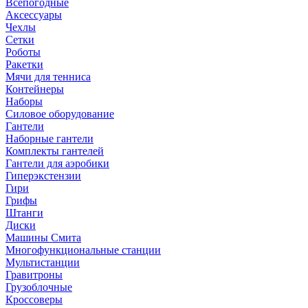
Всепогодные
Аксессуары
Чехлы
Сетки
Роботы
Ракетки
Мячи для тенниса
Контейнеры
Наборы
Силовое оборудование
Гантели
Наборные гантели
Комплекты гантелей
Гантели для аэробики
Гиперэкстензии
Гири
Грифы
Штанги
Диски
Машины Смита
Многофункциональные станции
Мультистанции
Гравитроны
Грузоблочные
Кроссоверы