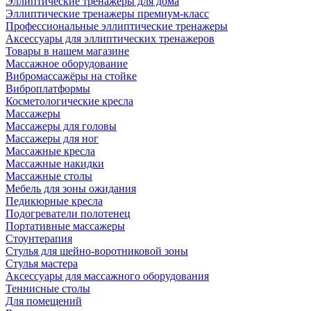
Эллиптические тренажеры для дома
Эллиптические тренажеры премиум-класс
Профессиональные эллиптические тренажеры
Аксессуары для эллиптических тренажеров
Товары в нашем магазине
Массажное оборудование
Вибромассажёры на стойке
Виброплатформы
Косметологические кресла
Массажеры
Массажеры для головы
Массажеры для ног
Массажные кресла
Массажные накидки
Массажные столы
Мебель для зоны ожидания
Педикюрные кресла
Подогреватели полотенец
Портативные массажеры
Стоунтерапия
Стулья для шейно-воротниковой зоны
Стулья мастера
Аксессуары для массажного оборудования
Теннисные столы
Для помещений