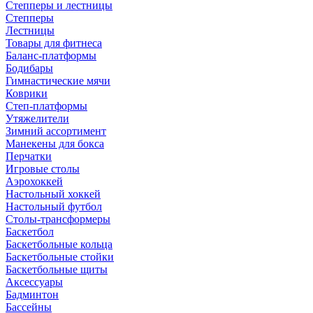
Степперы и лестницы
Степперы
Лестницы
Товары для фитнеса
Баланс-платформы
Бодибары
Гимнастические мячи
Коврики
Степ-платформы
Утяжелители
Зимний ассортимент
Манекены для бокса
Перчатки
Игровые столы
Аэрохоккей
Настольный хоккей
Настольный футбол
Столы-трансформеры
Баскетбол
Баскетбольные кольца
Баскетбольные стойки
Баскетбольные щиты
Аксессуары
Бадминтон
Бассейны