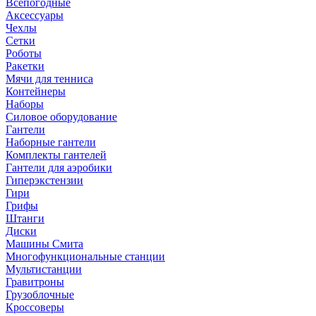
Всепогодные
Аксессуары
Чехлы
Сетки
Роботы
Ракетки
Мячи для тенниса
Контейнеры
Наборы
Силовое оборудование
Гантели
Наборные гантели
Комплекты гантелей
Гантели для аэробики
Гиперэкстензии
Гири
Грифы
Штанги
Диски
Машины Смита
Многофункциональные станции
Мультистанции
Гравитроны
Грузоблочные
Кроссоверы