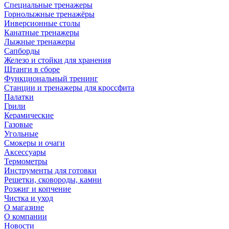
Специальные тренажеры
Горнолыжные тренажёры
Инверсионные столы
Канатные тренажеры
Лыжные тренажеры
Сапборды
Железо и стойки для хранения
Штанги в сборе
Функциональный тренинг
Станции и тренажеры для кроссфита
Палатки
Грили
Керамические
Газовые
Угольные
Смокеры и очаги
Аксессуары
Термометры
Инструменты для готовки
Решетки, сковороды, камни
Розжиг и копчение
Чистка и уход
О магазине
О компании
Новости