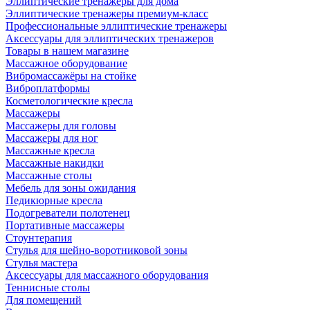
Эллиптические тренажеры для дома
Эллиптические тренажеры премиум-класс
Профессиональные эллиптические тренажеры
Аксессуары для эллиптических тренажеров
Товары в нашем магазине
Массажное оборудование
Вибромассажёры на стойке
Виброплатформы
Косметологические кресла
Массажеры
Массажеры для головы
Массажеры для ног
Массажные кресла
Массажные накидки
Массажные столы
Мебель для зоны ожидания
Педикюрные кресла
Подогреватели полотенец
Портативные массажеры
Стоунтерапия
Стулья для шейно-воротниковой зоны
Стулья мастера
Аксессуары для массажного оборудования
Теннисные столы
Для помещений