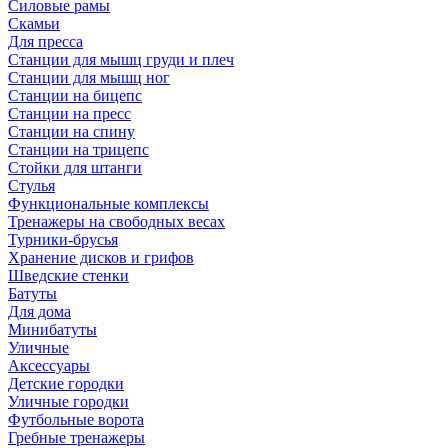
Силовые рамы
Скамьи
Для пресса
Станции для мышц груди и плеч
Станции для мышц ног
Станции на бицепс
Станции на пресс
Станции на спину
Станции на трицепс
Стойки для штанги
Стулья
Функциональные комплексы
Тренажеры на свободных весах
Турники-брусья
Хранение дисков и грифов
Шведские стенки
Батуты
Для дома
Минибатуты
Уличные
Аксессуары
Детские городки
Уличные городки
Футбольные ворота
Гребные тренажеры