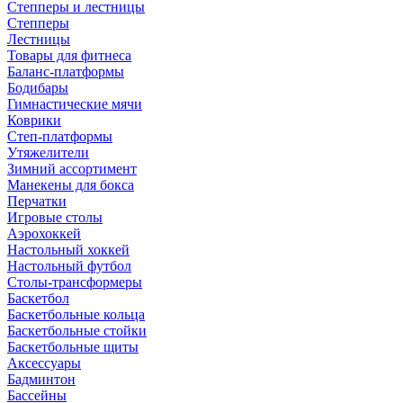
Степперы и лестницы
Степперы
Лестницы
Товары для фитнеса
Баланс-платформы
Бодибары
Гимнастические мячи
Коврики
Степ-платформы
Утяжелители
Зимний ассортимент
Манекены для бокса
Перчатки
Игровые столы
Аэрохоккей
Настольный хоккей
Настольный футбол
Столы-трансформеры
Баскетбол
Баскетбольные кольца
Баскетбольные стойки
Баскетбольные щиты
Аксессуары
Бадминтон
Бассейны