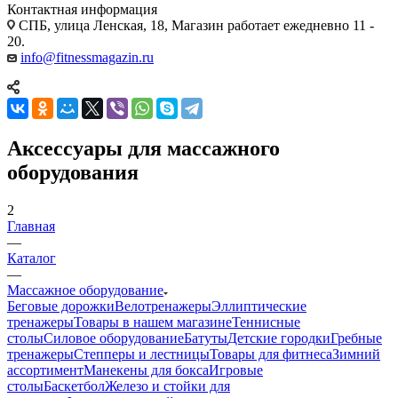
Контактная информация
СПБ, улица Ленская, 18, Магазин работает ежедневно 11 -
20.
info@fitnessmagazin.ru
Аксессуары для массажного
оборудования
2
Главная
—
Каталог
—
Массажное оборудование
Беговые дорожки
Велотренажеры
Эллиптические
тренажеры
Товары в нашем магазине
Теннисные
столы
Силовое оборудование
Батуты
Детские городки
Гребные
тренажеры
Степперы и лестницы
Товары для фитнеса
Зимний
ассортимент
Манекены для бокса
Игровые
столы
Баскетбол
Железо и стойки для