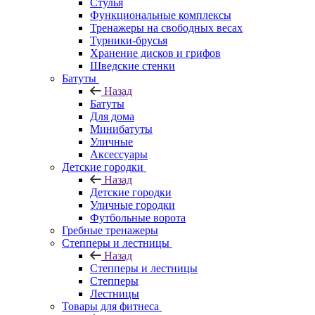
Стулья
Функциональные комплексы
Тренажеры на свободных весах
Турники-брусья
Хранение дисков и грифов
Шведские стенки
Батуты
Назад
Батуты
Для дома
Минибатуты
Уличные
Аксессуары
Детские городки
Назад
Детские городки
Уличные городки
Футбольные ворота
Гребные тренажеры
Степперы и лестницы
Назад
Степперы и лестницы
Степперы
Лестницы
Товары для фитнеса