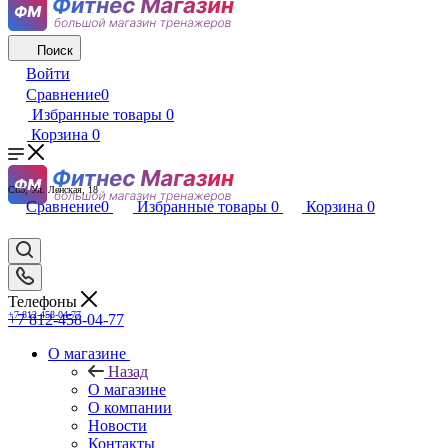
Поиск
Войти
Сравнение
0
Избранные товары
0
Корзина
0
Спб, Ул. Ленская, 18
Сравнение
0
Избранные товары
0
Корзина
0
Телефоны
+7 812-458-04-77
+7 812-458-04-77
О магазине
Назад
О магазине
О компании
Новости
Контакты