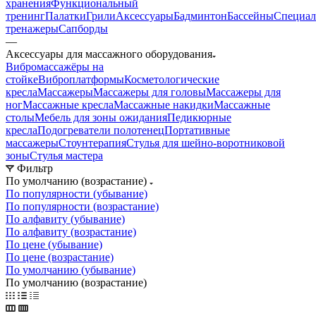
хранения
Функциональный
тренинг
Палатки
Грили
Аксессуары
Бадминтон
Бассейны
Специал
тренажеры
Сапборды
—
Аксессуары для массажного оборудования
Вибромассажёры на
стойке
Виброплатформы
Косметологические
кресла
Массажеры
Массажеры для головы
Массажеры для
ног
Массажные кресла
Массажные накидки
Массажные
столы
Мебель для зоны ожидания
Педикюрные
кресла
Подогреватели полотенец
Портативные
массажеры
Стоунтерапия
Стулья для шейно-воротниковой
зоны
Стулья мастера
Фильтр
По умолчанию (возрастание)
По популярности (убывание)
По популярности (возрастание)
По алфавиту (убывание)
По алфавиту (возрастание)
По цене (убывание)
По цене (возрастание)
По умолчанию (убывание)
По умолчанию (возрастание)