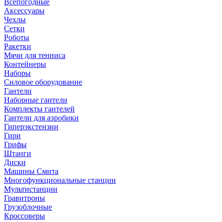
Всепогодные
Аксессуары
Чехлы
Сетки
Роботы
Ракетки
Мячи для тенниса
Контейнеры
Наборы
Силовое оборудование
Гантели
Наборные гантели
Комплекты гантелей
Гантели для аэробики
Гиперэкстензии
Гири
Грифы
Штанги
Диски
Машины Смита
Многофункциональные станции
Мультистанции
Гравитроны
Грузоблочные
Кроссоверы