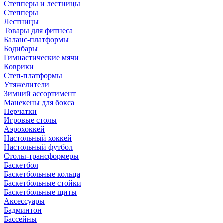
Степперы и лестницы
Степперы
Лестницы
Товары для фитнеса
Баланс-платформы
Бодибары
Гимнастические мячи
Коврики
Степ-платформы
Утяжелители
Зимний ассортимент
Манекены для бокса
Перчатки
Игровые столы
Аэрохоккей
Настольный хоккей
Настольный футбол
Столы-трансформеры
Баскетбол
Баскетбольные кольца
Баскетбольные стойки
Баскетбольные щиты
Аксессуары
Бадминтон
Бассейны