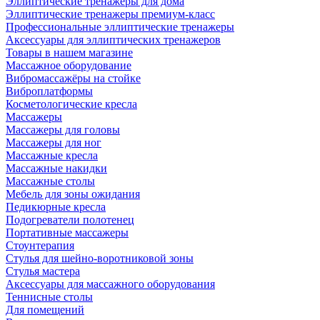
Эллиптические тренажеры для дома
Эллиптические тренажеры премиум-класс
Профессиональные эллиптические тренажеры
Аксессуары для эллиптических тренажеров
Товары в нашем магазине
Массажное оборудование
Вибромассажёры на стойке
Виброплатформы
Косметологические кресла
Массажеры
Массажеры для головы
Массажеры для ног
Массажные кресла
Массажные накидки
Массажные столы
Мебель для зоны ожидания
Педикюрные кресла
Подогреватели полотенец
Портативные массажеры
Стоунтерапия
Стулья для шейно-воротниковой зоны
Стулья мастера
Аксессуары для массажного оборудования
Теннисные столы
Для помещений