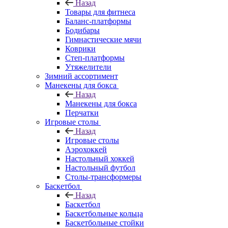
Назад
Товары для фитнеса
Баланс-платформы
Бодибары
Гимнастические мячи
Коврики
Степ-платформы
Утяжелители
Зимний ассортимент
Манекены для бокса
Назад
Манекены для бокса
Перчатки
Игровые столы
Назад
Игровые столы
Аэрохоккей
Настольный хоккей
Настольный футбол
Столы-трансформеры
Баскетбол
Назад
Баскетбол
Баскетбольные кольца
Баскетбольные стойки