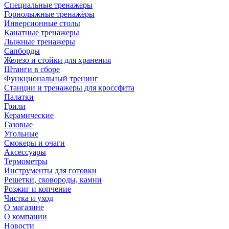
Специальные тренажеры
Горнолыжные тренажёры
Инверсионные столы
Канатные тренажеры
Лыжные тренажеры
Сапборды
Железо и стойки для хранения
Штанги в сборе
Функциональный тренинг
Станции и тренажеры для кроссфита
Палатки
Грили
Керамические
Газовые
Угольные
Смокеры и очаги
Аксессуары
Термометры
Инструменты для готовки
Решетки, сковороды, камни
Розжиг и копчение
Чистка и уход
О магазине
О компании
Новости