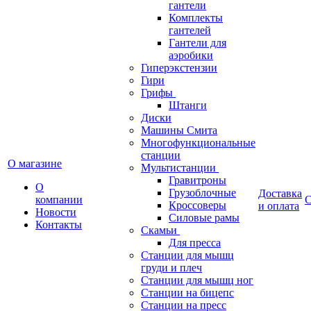
гантели
Комплекты
гантелей
Гантели для
аэробики
Гиперэкстензии
Гири
Грифы
Штанги
Диски
Машины Смита
Многофункциональные
станции
О магазине
Мультистанции
Гравитроны
О
Грузоблочные
Доставка
компании
С
Кроссоверы
и оплата
Новости
Силовые рамы
Контакты
Скамьи
Для пресса
Станции для мышц
груди и плеч
Станции для мышц ног
Станции на бицепс
Станции на пресс