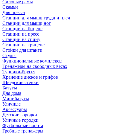
Силовые рамы
Скамьи
Для пресса
Станции для мышц груди и плеч
Станции для мышц ног
Станции на бицепс
Станции на пресс
Станции на спину
Станции на трицепс
Стойки для штанги
Стулья
Функциональные комплексы
Тренажеры на свободных весах
Турники-брусья
Хранение дисков и грифов
Шведские стенки
Батуты
Для дома
Минибатуты
Уличные
Аксессуары
Детские городки
Уличные городки
Футбольные ворота
Гребные тренажеры