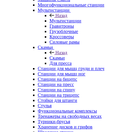
Многофункциональные станции
Мультистанции
Назад
Мультистанции
Гравитроны
Грузоблочные
Кроссоверы
Силовые рамы
Скамьи
Назад
Скамьи
Для пресса
Станции для мышц груди и плеч
Станции для мышц ног
Станции на бицепс
Станции на пресс
Станции на спину
Станции на трицепс
Стойки для штанги
Стулья
Функциональные комплексы
Тренажеры на свободных весах
Турники-брусья
Хранение дисков и грифов