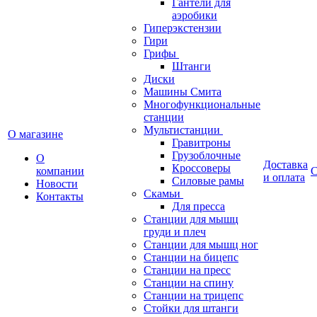
Гантели для
аэробики
Гиперэкстензии
Гири
Грифы
Штанги
Диски
Машины Смита
Многофункциональные
станции
Мультистанции
О магазине
Гравитроны
Грузоблочные
О
Доставка
Кроссоверы
компании
С
и оплата
Силовые рамы
Новости
Скамьи
Контакты
Для пресса
Станции для мышц
груди и плеч
Станции для мышц ног
Станции на бицепс
Станции на пресс
Станции на спину
Станции на трицепс
Стойки для штанги