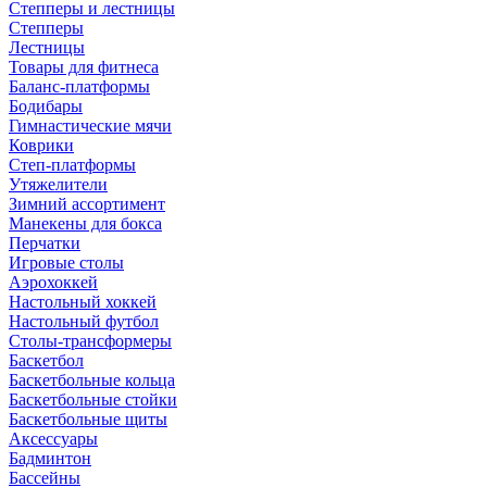
Степперы и лестницы
Степперы
Лестницы
Товары для фитнеса
Баланс-платформы
Бодибары
Гимнастические мячи
Коврики
Степ-платформы
Утяжелители
Зимний ассортимент
Манекены для бокса
Перчатки
Игровые столы
Аэрохоккей
Настольный хоккей
Настольный футбол
Столы-трансформеры
Баскетбол
Баскетбольные кольца
Баскетбольные стойки
Баскетбольные щиты
Аксессуары
Бадминтон
Бассейны