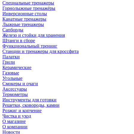
Специальные тренажеры
Горнолыжные тренажёры
Инверсионные столы
Канатные тренажеры
Лыжные тренажеры
Сапборды
Железо и стойки для хранения
Штанги в сборе
Функциональный тренинг
Станции и тренажеры для кроссфита
Палатки
Грили
Керамические
Газовые
Угольные
Смокеры и очаги
Аксессуары
Термометры
Инструменты для готовки
Решетки, сковороды, камни
Розжиг и копчение
Чистка и уход
О магазине
О компании
Новости