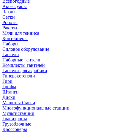
Всепогодные
Аксессуары
Чехлы
Сетки
Роботы
Ракетки
Мячи для тенниса
Контейнеры
Наборы
Силовое оборудование
Гантели
Наборные гантели
Комплекты гантелей
Гантели для аэробики
Гиперэкстензии
Гири
Грифы
Штанги
Диски
Машины Смита
Многофункциональные станции
Мультистанции
Гравитроны
Грузоблочные
Кроссоверы