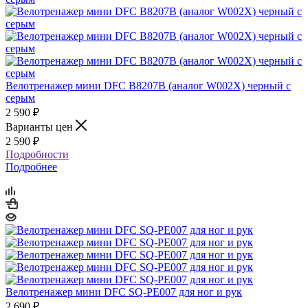
Велотренажер мини DFC B8207B (аналог W002X) черный с
серым
2 590
₽
Варианты цен
2 590
₽
Подробности
Подробнее
Велотренажер мини DFC SQ-PE007 для ног и рук
2 690
₽