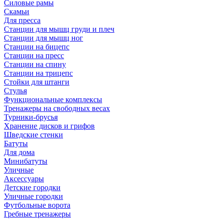
Силовые рамы
Скамьи
Для пресса
Станции для мышц груди и плеч
Станции для мышц ног
Станции на бицепс
Станции на пресс
Станции на спину
Станции на трицепс
Стойки для штанги
Стулья
Функциональные комплексы
Тренажеры на свободных весах
Турники-брусья
Хранение дисков и грифов
Шведские стенки
Батуты
Для дома
Минибатуты
Уличные
Аксессуары
Детские городки
Уличные городки
Футбольные ворота
Гребные тренажеры