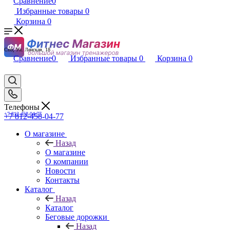
Сравнение
0
Избранные товары
0
Корзина
0
Спб, Ул. Ленская, 18
Сравнение
0
Избранные товары
0
Корзина
0
Телефоны
+7 812-458-04-77
+7 812-458-04-77
О магазине
Назад
О магазине
О компании
Новости
Контакты
Каталог
Назад
Каталог
Беговые дорожки
Назад