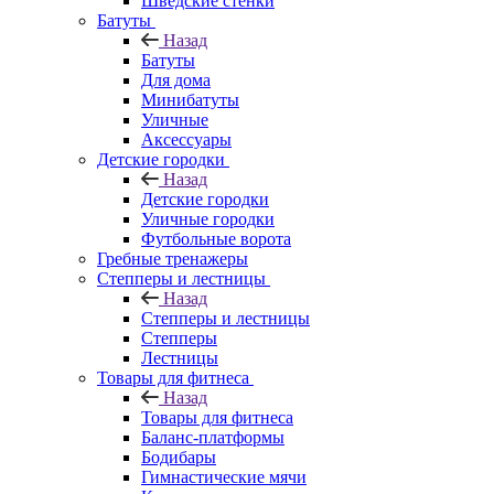
Шведские стенки
Батуты
Назад
Батуты
Для дома
Минибатуты
Уличные
Аксессуары
Детские городки
Назад
Детские городки
Уличные городки
Футбольные ворота
Гребные тренажеры
Степперы и лестницы
Назад
Степперы и лестницы
Степперы
Лестницы
Товары для фитнеса
Назад
Товары для фитнеса
Баланс-платформы
Бодибары
Гимнастические мячи