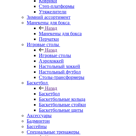
Коврики
Степ-платформы
Утяжелители
Зимний ассортимент
Манекены для бокса
Назад
Манекены для бокса
Перчатки
Игровые столы
Назад
Игровые столы
Аэрохоккей
Настольный хоккей
Настольный футбол
Столы-трансформеры
Баскетбол
Назад
Баскетбол
Баскетбольные кольца
Баскетбольные стойки
Баскетбольные щиты
Аксессуары
Бадминтон
Бассейны
Специальные тренажеры