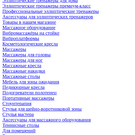
Эллиптические тренажеры для дома
Эллиптические тренажеры премиум-класс
Профессиональные эллиптические тренажеры
Аксессуары для эллиптических тренажеров
Товары в нашем магазине
Массажное оборудование
Вибромассажёры на стойке
Виброплатформы
Косметологические кресла
Массажеры
Массажеры для головы
Массажеры для ног
Массажные кресла
Массажные накидки
Массажные столы
Мебель для зоны ожидания
Педикюрные кресла
Подогреватели полотенец
Портативные массажеры
Стоунтерапия
Стулья для шейно-воротниковой зоны
Стулья мастера
Аксессуары для массажного оборудования
Теннисные столы
Для помещений