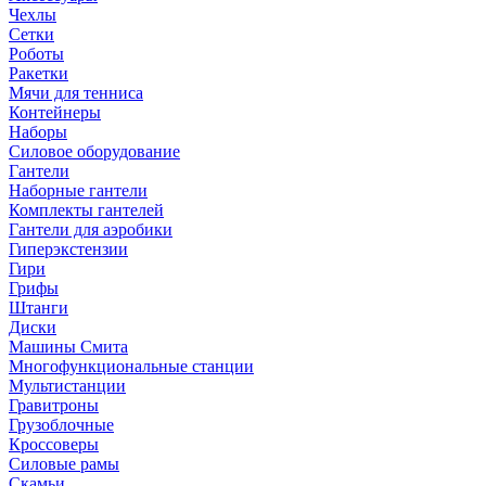
Чехлы
Сетки
Роботы
Ракетки
Мячи для тенниса
Контейнеры
Наборы
Силовое оборудование
Гантели
Наборные гантели
Комплекты гантелей
Гантели для аэробики
Гиперэкстензии
Гири
Грифы
Штанги
Диски
Машины Смита
Многофункциональные станции
Мультистанции
Гравитроны
Грузоблочные
Кроссоверы
Силовые рамы
Скамьи