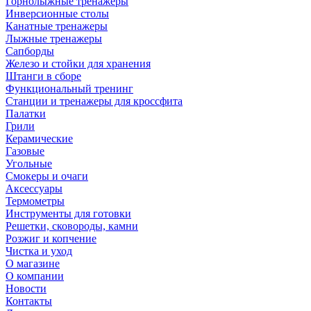
Горнолыжные тренажёры
Инверсионные столы
Канатные тренажеры
Лыжные тренажеры
Сапборды
Железо и стойки для хранения
Штанги в сборе
Функциональный тренинг
Станции и тренажеры для кроссфита
Палатки
Грили
Керамические
Газовые
Угольные
Смокеры и очаги
Аксессуары
Термометры
Инструменты для готовки
Решетки, сковороды, камни
Розжиг и копчение
Чистка и уход
О магазине
О компании
Новости
Контакты