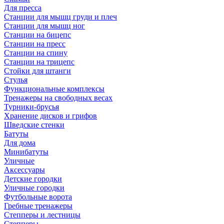
Для пресса
Станции для мышц груди и плеч
Станции для мышц ног
Станции на бицепс
Станции на пресс
Станции на спину
Станции на трицепс
Стойки для штанги
Стулья
Функциональные комплексы
Тренажеры на свободных весах
Турники-брусья
Хранение дисков и грифов
Шведские стенки
Батуты
Для дома
Минибатуты
Уличные
Аксессуары
Детские городки
Уличные городки
Футбольные ворота
Гребные тренажеры
Степперы и лестницы
Степперы