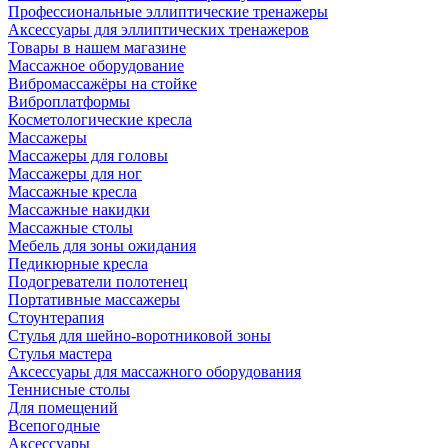
Профессиональные эллиптические тренажеры
Аксессуары для эллиптических тренажеров
Товары в нашем магазине
Массажное оборудование
Вибромассажёры на стойке
Виброплатформы
Косметологические кресла
Массажеры
Массажеры для головы
Массажеры для ног
Массажные кресла
Массажные накидки
Массажные столы
Мебель для зоны ожидания
Педикюрные кресла
Подогреватели полотенец
Портативные массажеры
Стоунтерапия
Стулья для шейно-воротниковой зоны
Стулья мастера
Аксессуары для массажного оборудования
Теннисные столы
Для помещений
Всепогодные
Аксессуары