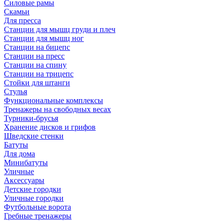
Силовые рамы
Скамьи
Для пресса
Станции для мышц груди и плеч
Станции для мышц ног
Станции на бицепс
Станции на пресс
Станции на спину
Станции на трицепс
Стойки для штанги
Стулья
Функциональные комплексы
Тренажеры на свободных весах
Турники-брусья
Хранение дисков и грифов
Шведские стенки
Батуты
Для дома
Минибатуты
Уличные
Аксессуары
Детские городки
Уличные городки
Футбольные ворота
Гребные тренажеры