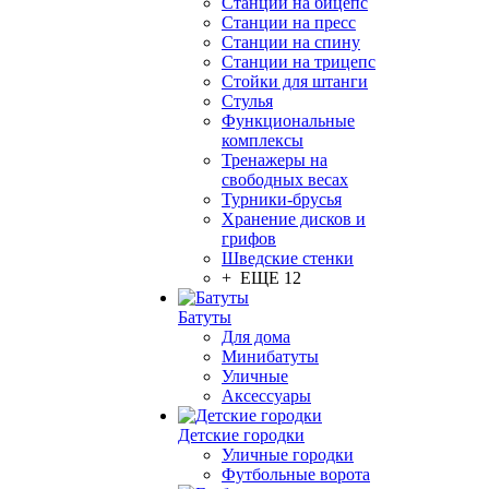
Станции на бицепс
Станции на пресс
Станции на спину
Станции на трицепс
Стойки для штанги
Стулья
Функциональные
комплексы
Тренажеры на
свободных весах
Турники-брусья
Хранение дисков и
грифов
Шведские стенки
+ ЕЩЕ 12
Батуты
Для дома
Минибатуты
Уличные
Аксессуары
Детские городки
Уличные городки
Футбольные ворота