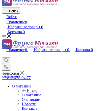
Поиск
Войти
Сравнение
0
Избранные товары
0
Корзина
0
Спб, Ул. Ленская, 18
Сравнение
0
Избранные товары
0
Корзина
0
Телефоны
+7 812-458-04-77
+7 812-458-04-77
О магазине
Назад
О магазине
О компании
Новости
Контакты