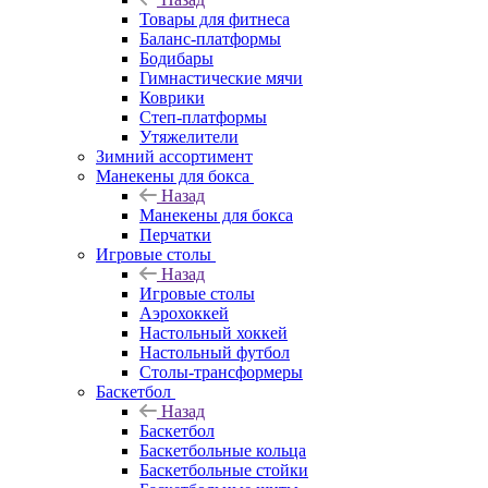
Товары для фитнеса
Баланс-платформы
Бодибары
Гимнастические мячи
Коврики
Степ-платформы
Утяжелители
Зимний ассортимент
Манекены для бокса
Назад
Манекены для бокса
Перчатки
Игровые столы
Назад
Игровые столы
Аэрохоккей
Настольный хоккей
Настольный футбол
Столы-трансформеры
Баскетбол
Назад
Баскетбол
Баскетбольные кольца
Баскетбольные стойки