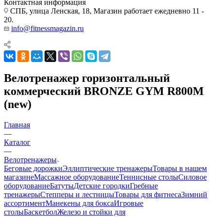
Контактная информация
СПБ, улица Ленская, 18, Магазин работает ежедневно 11 -
20.
info@fitnessmagazin.ru
Велотренажер горизонтальный
коммерческий BRONZE GYM R800M
(new)
Главная
—
Каталог
—
Велотренажеры
Беговые дорожки
Эллиптические тренажеры
Товары в нашем
магазине
Массажное оборудование
Теннисные столы
Силовое
оборудование
Батуты
Детские городки
Гребные
тренажеры
Степперы и лестницы
Товары для фитнеса
Зимний
ассортимент
Манекены для бокса
Игровые
столы
Баскетбол
Железо и стойки для