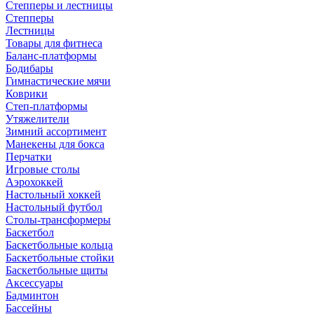
Степперы и лестницы
Степперы
Лестницы
Товары для фитнеса
Баланс-платформы
Бодибары
Гимнастические мячи
Коврики
Степ-платформы
Утяжелители
Зимний ассортимент
Манекены для бокса
Перчатки
Игровые столы
Аэрохоккей
Настольный хоккей
Настольный футбол
Столы-трансформеры
Баскетбол
Баскетбольные кольца
Баскетбольные стойки
Баскетбольные щиты
Аксессуары
Бадминтон
Бассейны