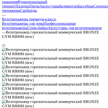
хранения
Функциональный
тренинг
Палатки
Грили
Аксессуары
Бадминтон
Бассейны
Специал
тренажеры
Сапборды
—
Велотренажеры премиум-класса
Велотренажеры для дома
Профессиональные
велотренажеры
Спин-байки
Аксессуары для велотренажеров
—
Велотренажер горизонтальный коммерческий BRONZE
GYM R800M (new)