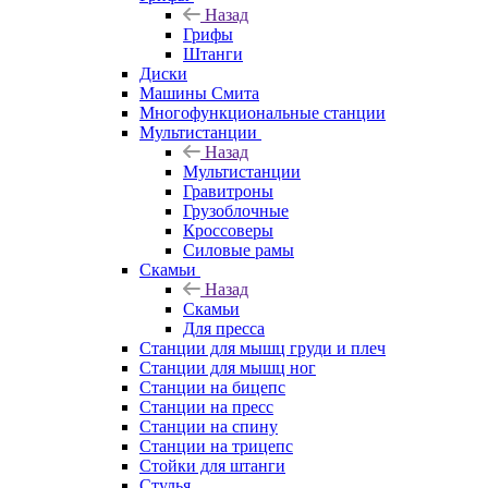
Назад
Грифы
Штанги
Диски
Машины Смита
Многофункциональные станции
Мультистанции
Назад
Мультистанции
Гравитроны
Грузоблочные
Кроссоверы
Силовые рамы
Скамьи
Назад
Скамьи
Для пресса
Станции для мышц груди и плеч
Станции для мышц ног
Станции на бицепс
Станции на пресс
Станции на спину
Станции на трицепс
Стойки для штанги
Стулья