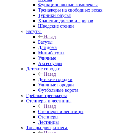
Функциональные комплексы
Тренажеры на свободных весах
Турники-брусья
Хранение дисков и грифов
Шведские стенки
Батуты
Назад
Батуты
Для дома
Минибатуты
Уличные
Аксессуары
Детские городки
Назад
Детские городки
Уличные городки
Футбольные ворота
Гребные тренажеры
Степперы и лестницы
Назад
Степперы и лестницы
Степперы
Лестницы
Товары для фитнеса
Назад