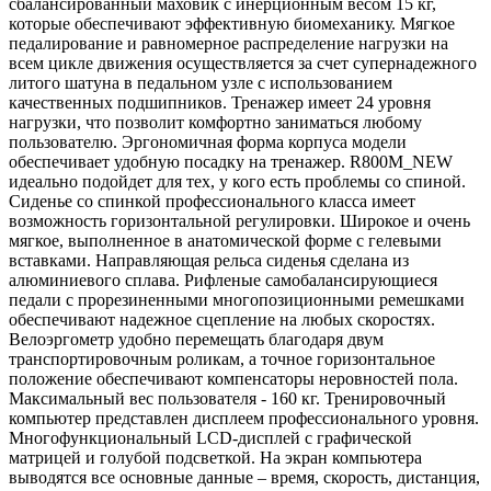
сбалансированный маховик с инерционным весом 15 кг,
которые обеспечивают эффективную биомеханику. Мягкое
педалирование и равномерное распределение нагрузки на
всем цикле движения осуществляется за счет супернадежного
литого шатуна в педальном узле с использованием
качественных подшипников. Тренажер имеет 24 уровня
нагрузки, что позволит комфортно заниматься любому
пользователю. Эргономичная форма корпуса модели
обеспечивает удобную посадку на тренажер. R800M_NEW
идеально подойдет для тех, у кого есть проблемы со спиной.
Сиденье со спинкой профессионального класса имеет
возможность горизонтальной регулировки. Широкое и очень
мягкое, выполненное в анатомической форме с гелевыми
вставками. Направляющая рельса сиденья сделана из
алюминиевого сплава. Рифленые самобалансирующиеся
педали с прорезиненными многопозиционными ремешками
обеспечивают надежное сцепление на любых скоростях.
Велоэргометр удобно перемещать благодаря двум
транспортировочным роликам, а точное горизонтальное
положение обеспечивают компенсаторы неровностей пола.
Максимальный вес пользователя - 160 кг. Тренировочный
компьютер представлен дисплеем профессионального уровня.
Многофункциональный LCD-дисплей с графической
матрицей и голубой подсветкой. На экран компьютера
выводятся все основные данные – время, скорость, дистанция,