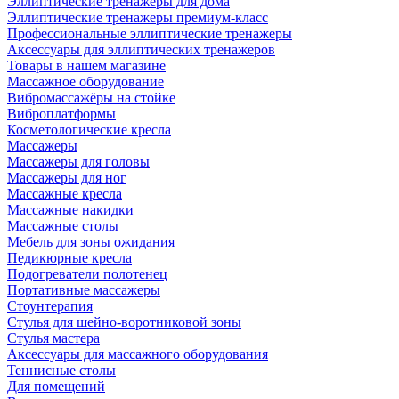
Эллиптические тренажеры для дома
Эллиптические тренажеры премиум-класс
Профессиональные эллиптические тренажеры
Аксессуары для эллиптических тренажеров
Товары в нашем магазине
Массажное оборудование
Вибромассажёры на стойке
Виброплатформы
Косметологические кресла
Массажеры
Массажеры для головы
Массажеры для ног
Массажные кресла
Массажные накидки
Массажные столы
Мебель для зоны ожидания
Педикюрные кресла
Подогреватели полотенец
Портативные массажеры
Стоунтерапия
Стулья для шейно-воротниковой зоны
Стулья мастера
Аксессуары для массажного оборудования
Теннисные столы
Для помещений