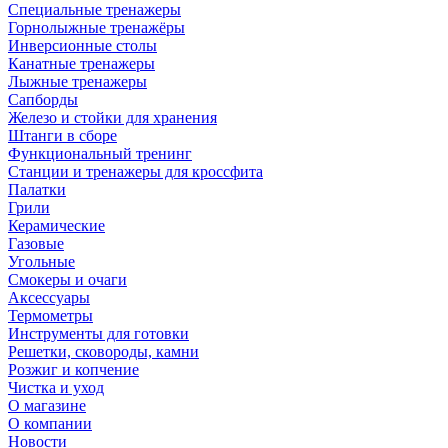
Специальные тренажеры
Горнолыжные тренажёры
Инверсионные столы
Канатные тренажеры
Лыжные тренажеры
Сапборды
Железо и стойки для хранения
Штанги в сборе
Функциональный тренинг
Станции и тренажеры для кроссфита
Палатки
Грили
Керамические
Газовые
Угольные
Смокеры и очаги
Аксессуары
Термометры
Инструменты для готовки
Решетки, сковороды, камни
Розжиг и копчение
Чистка и уход
О магазине
О компании
Новости