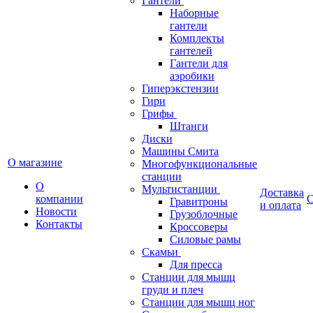
Гантели
Наборные
гантели
Комплекты
гантелей
Гантели для
аэробики
Гиперэкстензии
Гири
Грифы
Штанги
Диски
Машины Смита
О магазине
Многофункциональные
станции
О
Мультистанции
Доставка
компании
С
Гравитроны
и оплата
Новости
Грузоблочные
Контакты
Кроссоверы
Силовые рамы
Скамьи
Для пресса
Станции для мышц
груди и плеч
Станции для мышц ног