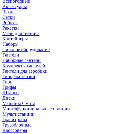
Всепогодные
Аксессуары
Чехлы
Сетки
Роботы
Ракетки
Мячи для тенниса
Контейнеры
Наборы
Силовое оборудование
Гантели
Наборные гантели
Комплекты гантелей
Гантели для аэробики
Гиперэкстензии
Гири
Грифы
Штанги
Диски
Машины Смита
Многофункциональные станции
Мультистанции
Гравитроны
Грузоблочные
Кроссоверы