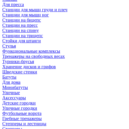
Для пресса
Станции для мышц груди и плеч
Станции для мышц ног
Станции на бицепс
Станции на пресс
Станции на спину
Станции на трицепс
Стойки для штанги
Стулья
Функциональные комплексы
Тренажеры на свободных весах
Турники-брусья
Хранение дисков и грифов
Шведские стенки
Батуты
Для дома
Минибатуты
Уличные
Аксессуары
Детские городки
Уличные городки
Футбольные ворота
Гребные тренажеры
Степперы и лестницы
Степперы