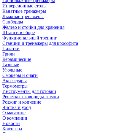
Горнолыжные тренажёры
Инверсионные столы
Канатные тренажеры
Лыжные тренажеры
Сапборды
Железо и стойки для хранения
Штанги в сборе
Функциональный тренинг
Станции и тренажеры для кроссфита
Палатки
Грили
Керамические
Газовые
Угольные
Смокеры и очаги
Аксессуары
Термометры
Инструменты для готовки
Решетки, сковороды, камни
Розжиг и копчение
Чистка и уход
О магазине
О компании
Новости
Контакты