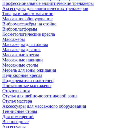
Профессиональные эллиптические тренажеры
Аксессуары для эллиптических тренажеров
Товары в нашем магазине
Массажное оборудование
Вибромассажёры на стойке
Виброплатформы
Косметологические кресла
Массажеры
Массажеры для головы
Массажеры для ног
Массажные кресла
Массажные накидки
Массажные столы
Мебель для зоны ожидания
Педикюрные кресла
Подогреватели полотенец
Портативные массажеры
Стоунтерапия
Стулья для шейно-воротниковой зоны
Стулья мастера
Аксессуары для массажного оборудования
Теннисные столы
Для помещений
Всепогодные
Аксессуары