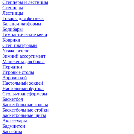
Степперы и лестницы
Степперы
Лестницы
Товары для фитнеса
Баланс-платформы
Бодибары
Гимнастические мячи
Коврики
Степ-платформы
Утяжелители
Зимний ассортимент
Манекены для бокса
Перчатки
Игровые столы
Аэрохоккей
Настольный хоккей
Настольный футбол
Столы-трансформеры
Баскетбол
Баскетбольные кольца
Баскетбольные стойки
Баскетбольные щиты
Аксессуары
Бадминтон
Бассейны