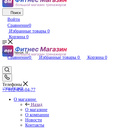
Поиск
Войти
Сравнение
0
Избранные товары
0
Корзина
0
Спб, Ул. Ленская, 18
Сравнение
0
Избранные товары
0
Корзина
0
Телефоны
+7 812-458-04-77
+7 812-458-04-77
О магазине
Назад
О магазине
О компании
Новости
Контакты