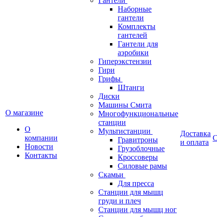
Гантели
Наборные
гантели
Комплекты
гантелей
Гантели для
аэробики
Гиперэкстензии
Гири
Грифы
Штанги
Диски
Машины Смита
О магазине
Многофункциональные
станции
О
Мультистанции
Доставка
компании
С
Гравитроны
и оплата
Новости
Грузоблочные
Контакты
Кроссоверы
Силовые рамы
Скамьи
Для пресса
Станции для мышц
груди и плеч
Станции для мышц ног