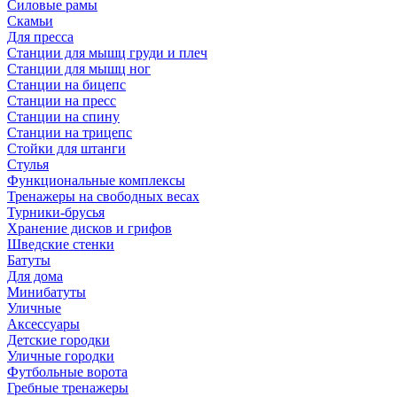
Силовые рамы
Скамьи
Для пресса
Станции для мышц груди и плеч
Станции для мышц ног
Станции на бицепс
Станции на пресс
Станции на спину
Станции на трицепс
Стойки для штанги
Стулья
Функциональные комплексы
Тренажеры на свободных весах
Турники-брусья
Хранение дисков и грифов
Шведские стенки
Батуты
Для дома
Минибатуты
Уличные
Аксессуары
Детские городки
Уличные городки
Футбольные ворота
Гребные тренажеры