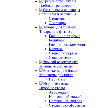
Гребные тренажеры
Степперы и лестницы
Степперы
Лестницы
Товары для фитнеса
Баланс-платформы
Бодибары
Гимнастические мячи
Коврики
Степ-платформы
Утяжелители
Зимний ассортимент
Манекены для бокса
Перчатки
Игровые столы
Аэрохоккей
Настольный хоккей
Настольный футбол
Столы-трансформеры