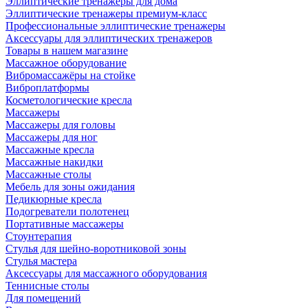
Эллиптические тренажеры для дома
Эллиптические тренажеры премиум-класс
Профессиональные эллиптические тренажеры
Аксессуары для эллиптических тренажеров
Товары в нашем магазине
Массажное оборудование
Вибромассажёры на стойке
Виброплатформы
Косметологические кресла
Массажеры
Массажеры для головы
Массажеры для ног
Массажные кресла
Массажные накидки
Массажные столы
Мебель для зоны ожидания
Педикюрные кресла
Подогреватели полотенец
Портативные массажеры
Стоунтерапия
Стулья для шейно-воротниковой зоны
Стулья мастера
Аксессуары для массажного оборудования
Теннисные столы
Для помещений