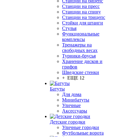
Станции на бицепс
Станции на пресс
Станции на спину
Станции на трицепс
Стойки для штанги
Стулья
Функциональные
комплексы
Тренажеры на
свободных весах
Турники-брусья
Хранение дисков и
грифов
Шведские стенки
+ ЕЩЕ 12
Батуты
Для дома
Минибатуты
Уличные
Аксессуары
Детские городки
Уличные городки
Футбольные ворота