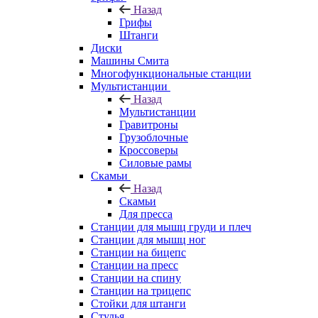
Назад
Грифы
Штанги
Диски
Машины Смита
Многофункциональные станции
Мультистанции
Назад
Мультистанции
Гравитроны
Грузоблочные
Кроссоверы
Силовые рамы
Скамьи
Назад
Скамьи
Для пресса
Станции для мышц груди и плеч
Станции для мышц ног
Станции на бицепс
Станции на пресс
Станции на спину
Станции на трицепс
Стойки для штанги
Стулья