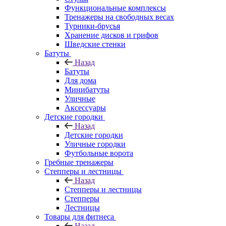
Функциональные комплексы
Тренажеры на свободных весах
Турники-брусья
Хранение дисков и грифов
Шведские стенки
Батуты
Назад
Батуты
Для дома
Минибатуты
Уличные
Аксессуары
Детские городки
Назад
Детские городки
Уличные городки
Футбольные ворота
Гребные тренажеры
Степперы и лестницы
Назад
Степперы и лестницы
Степперы
Лестницы
Товары для фитнеса
Назад