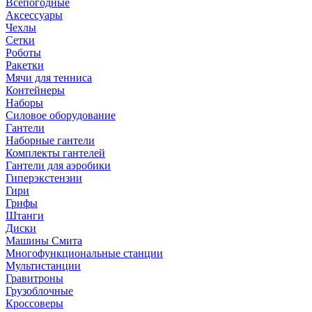
Всепогодные
Аксессуары
Чехлы
Сетки
Роботы
Ракетки
Мячи для тенниса
Контейнеры
Наборы
Силовое оборудование
Гантели
Наборные гантели
Комплекты гантелей
Гантели для аэробики
Гиперэкстензии
Гири
Грифы
Штанги
Диски
Машины Смита
Многофункциональные станции
Мультистанции
Гравитроны
Грузоблочные
Кроссоверы