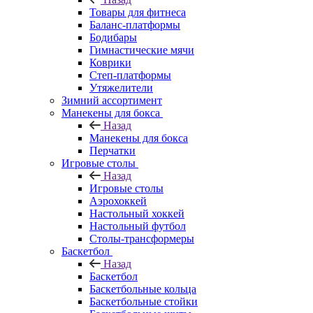
Товары для фитнеса
Баланс-платформы
Бодибары
Гимнастические мячи
Коврики
Степ-платформы
Утяжелители
Зимний ассортимент
Манекены для бокса
Назад
Манекены для бокса
Перчатки
Игровые столы
Назад
Игровые столы
Аэрохоккей
Настольный хоккей
Настольный футбол
Столы-трансформеры
Баскетбол
Назад
Баскетбол
Баскетбольные кольца
Баскетбольные стойки