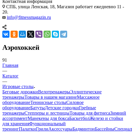
Контактная информация
СПБ, улица Ленская, 18, Магазин работает ежедневно 11 -
20.
info@fitnessmagazin.ru
Аэрохоккей
91
Главная
—
Каталог
—
Игровые столы
Беговые дорожки
Велотренажеры
Эллиптические
тренажеры
Товары в нашем магазине
Массажное
оборудование
Теннисные столы
Силовое
оборудование
Батуты
Детские городки
Гребные
тренажеры
Степперы и лестницы
Товары для фитнеса
Зимний
ассортимент
Манекены для бокса
Баскетбол
Железо и стойки
для хранения
Функциональный
тренинг
Палатки
Грили
Аксессуары
Бадминтон
Бассейны
Специал