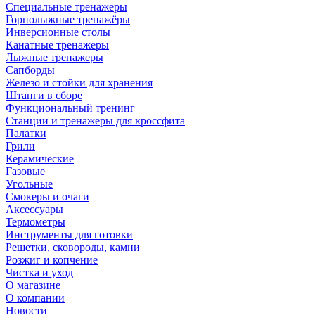
Специальные тренажеры
Горнолыжные тренажёры
Инверсионные столы
Канатные тренажеры
Лыжные тренажеры
Сапборды
Железо и стойки для хранения
Штанги в сборе
Функциональный тренинг
Станции и тренажеры для кроссфита
Палатки
Грили
Керамические
Газовые
Угольные
Смокеры и очаги
Аксессуары
Термометры
Инструменты для готовки
Решетки, сковороды, камни
Розжиг и копчение
Чистка и уход
О магазине
О компании
Новости