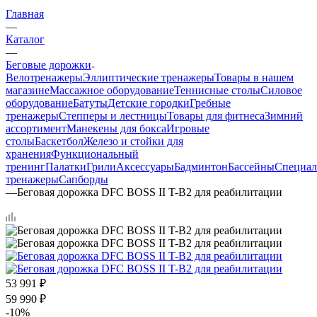
Главная
—
Каталог
—
Беговые дорожки
Велотренажеры
Эллиптические тренажеры
Товары в нашем
магазине
Массажное оборудование
Теннисные столы
Силовое
оборудование
Батуты
Детские городки
Гребные
тренажеры
Степперы и лестницы
Товары для фитнеса
Зимний
ассортимент
Манекены для бокса
Игровые
столы
Баскетбол
Железо и стойки для
хранения
Функциональный
тренинг
Палатки
Грили
Аксессуары
Бадминтон
Бассейны
Специал
тренажеры
Сапборды
—
Беговая дорожка DFC BOSS II T-B2 для реабилитации
53 991
₽
59 990
₽
-
10
%