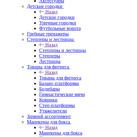
Аксессуары
Детские городки
Назад
Детские городки
Уличные городки
Футбольные ворота
Гребные тренажеры
Степперы и лестницы
Назад
Степперы и лестницы
Степперы
Лестницы
Товары для фитнеса
Назад
Товары для фитнеса
Баланс-платформы
Бодибары
Гимнастические мячи
Коврики
Степ-платформы
Утяжелители
Зимний ассортимент
Манекены для бокса
Назад
Манекены для бокса