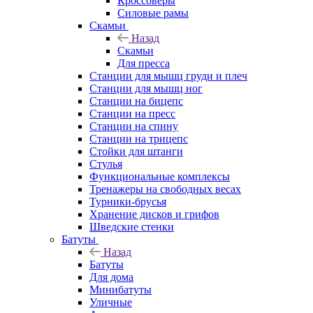
Кроссоверы
Силовые рамы
Скамьи
Назад
Скамьи
Для пресса
Станции для мышц груди и плеч
Станции для мышц ног
Станции на бицепс
Станции на пресс
Станции на спину
Станции на трицепс
Стойки для штанги
Стулья
Функциональные комплексы
Тренажеры на свободных весах
Турники-брусья
Хранение дисков и грифов
Шведские стенки
Батуты
Назад
Батуты
Для дома
Минибатуты
Уличные