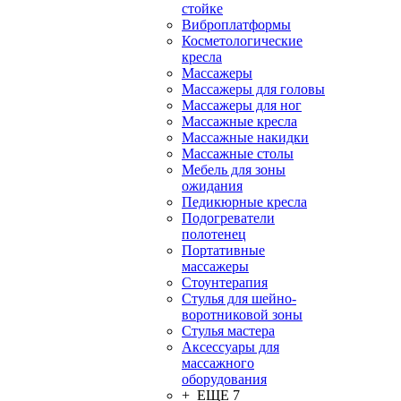
стойке
Виброплатформы
Косметологические
кресла
Массажеры
Массажеры для головы
Массажеры для ног
Массажные кресла
Массажные накидки
Массажные столы
Мебель для зоны
ожидания
Педикюрные кресла
Подогреватели
полотенец
Портативные
массажеры
Стоунтерапия
Стулья для шейно-
воротниковой зоны
Стулья мастера
Аксессуары для
массажного
оборудования
+ ЕЩЕ 7