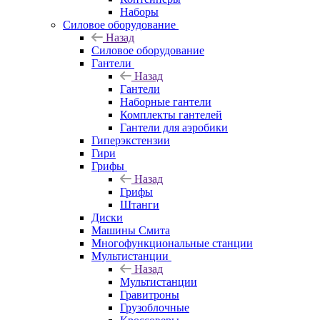
Наборы
Силовое оборудование
Назад
Силовое оборудование
Гантели
Назад
Гантели
Наборные гантели
Комплекты гантелей
Гантели для аэробики
Гиперэкстензии
Гири
Грифы
Назад
Грифы
Штанги
Диски
Машины Смита
Многофункциональные станции
Мультистанции
Назад
Мультистанции
Гравитроны
Грузоблочные