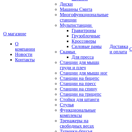
Диски
Машины Смита
Многофункциональные
станции
Мультистанции
Гравитроны
О магазине
Грузоблочные
Кроссоверы
О
Силовые рамы
Доставка
компании
С
Скамьи
и оплата
Новости
Для пресса
Контакты
Станции для мышц
груди и плеч
Станции для мышц ног
Станции на бицепс
Станции на пресс
Станции на спину
Станции на трицепс
Стойки для штанги
Стулья
Функциональные
комплексы
Тренажеры на
свободных весах
Турники-брусья