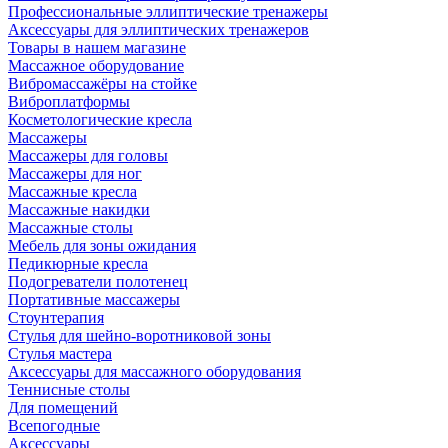
Профессиональные эллиптические тренажеры
Аксессуары для эллиптических тренажеров
Товары в нашем магазине
Массажное оборудование
Вибромассажёры на стойке
Виброплатформы
Косметологические кресла
Массажеры
Массажеры для головы
Массажеры для ног
Массажные кресла
Массажные накидки
Массажные столы
Мебель для зоны ожидания
Педикюрные кресла
Подогреватели полотенец
Портативные массажеры
Стоунтерапия
Стулья для шейно-воротниковой зоны
Стулья мастера
Аксессуары для массажного оборудования
Теннисные столы
Для помещений
Всепогодные
Аксессуары