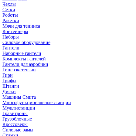
Чехлы
Сетки
Роботы
Ракетки
Мячи для тенниса
Контейнеры
Наборы
Силовое оборудование
Гантели
Наборные гантели
Комплекты гантелей
Гантели для аэробики
Гиперэкстензии
Гири
Грифы
Штанги
Диски
Машины Смита
Многофункциональные станции
Мультистанции
Гравитроны
Грузоблочные
Кроссоверы
Силовые рамы
Скамьи