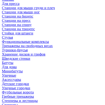
Для пресса
Станции для мышц груди и плеч
Станции для мышц ног
Станции на бицепс
Станции на пресс
Станции на спину
Станции на трицепс
Стойки для штанги
Стулья
Функциональные комплексы
Тренажеры на свободных весах
Турники-брусья
Хранение дисков и грифов
Шведские стенки
Батуты
Для дома
Минибатуты
Уличные
Аксессуары
Детские городки
Уличные городки
Футбольные ворота
Гребные тренажеры
Степперы и лестницы
Степперы