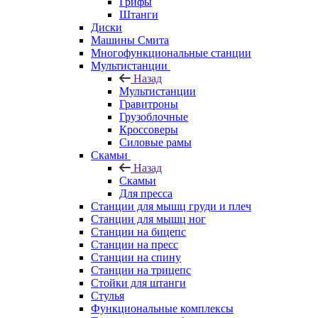
Грифы
Штанги
Диски
Машины Смита
Многофункциональные станции
Мультистанции
Назад
Мультистанции
Гравитроны
Грузоблочные
Кроссоверы
Силовые рамы
Скамьи
Назад
Скамьи
Для пресса
Станции для мышц груди и плеч
Станции для мышц ног
Станции на бицепс
Станции на пресс
Станции на спину
Станции на трицепс
Стойки для штанги
Стулья
Функциональные комплексы