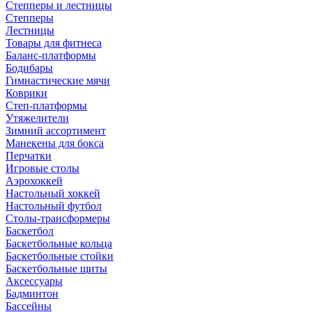
Степперы и лестницы
Степперы
Лестницы
Товары для фитнеса
Баланс-платформы
Бодибары
Гимнастические мячи
Коврики
Степ-платформы
Утяжелители
Зимний ассортимент
Манекены для бокса
Перчатки
Игровые столы
Аэрохоккей
Настольный хоккей
Настольный футбол
Столы-трансформеры
Баскетбол
Баскетбольные кольца
Баскетбольные стойки
Баскетбольные щиты
Аксессуары
Бадминтон
Бассейны