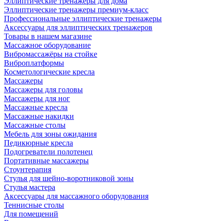
Эллиптические тренажеры для дома
Эллиптические тренажеры премиум-класс
Профессиональные эллиптические тренажеры
Аксессуары для эллиптических тренажеров
Товары в нашем магазине
Массажное оборудование
Вибромассажёры на стойке
Виброплатформы
Косметологические кресла
Массажеры
Массажеры для головы
Массажеры для ног
Массажные кресла
Массажные накидки
Массажные столы
Мебель для зоны ожидания
Педикюрные кресла
Подогреватели полотенец
Портативные массажеры
Стоунтерапия
Стулья для шейно-воротниковой зоны
Стулья мастера
Аксессуары для массажного оборудования
Теннисные столы
Для помещений