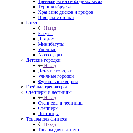
Тренажеры на свободных весах
Турники-брусья
Хранение дисков и грифов
Шведские стенки
Батуты
Назад
Батуты
Для дома
Минибатуты
Уличные
Аксессуары
Детские городки
Назад
Детские городки
Уличные городки
Футбольные ворота
Гребные тренажеры
Степперы и лестницы
Назад
Степперы и лестницы
Степперы
Лестницы
Товары для фитнеса
Назад
Товары для фитнеса