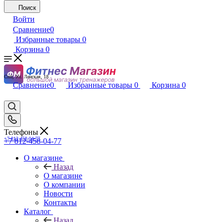
Поиск
Войти
Сравнение
0
Избранные товары
0
Корзина
0
Спб, Ул. Ленская, 18
Сравнение
0
Избранные товары
0
Корзина
0
Телефоны
+7 812-458-04-77
+7 812-458-04-77
О магазине
Назад
О магазине
О компании
Новости
Контакты
Каталог
Назад