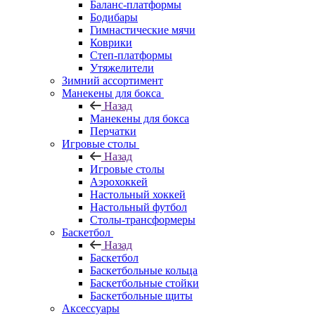
Баланс-платформы
Бодибары
Гимнастические мячи
Коврики
Степ-платформы
Утяжелители
Зимний ассортимент
Манекены для бокса
Назад
Манекены для бокса
Перчатки
Игровые столы
Назад
Игровые столы
Аэрохоккей
Настольный хоккей
Настольный футбол
Столы-трансформеры
Баскетбол
Назад
Баскетбол
Баскетбольные кольца
Баскетбольные стойки
Баскетбольные щиты
Аксессуары