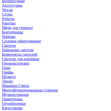
Всепогодные
Аксессуары
Чехлы
Сетки
Роботы
Ракетки
Мячи для тенниса
Контейнеры
Наборы
Силовое оборудование
Гантели
Наборные гантели
Комплекты гантелей
Гантели для аэробики
Гиперэкстензии
Гири
Грифы
Штанги
Диски
Машины Смита
Многофункциональные станции
Мультистанции
Гравитроны
Грузоблочные
Кроссоверы