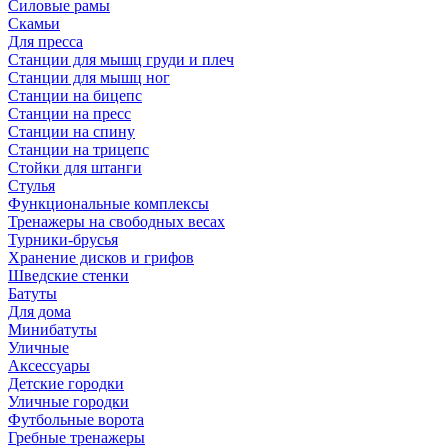
Силовые рамы
Скамьи
Для пресса
Станции для мышц груди и плеч
Станции для мышц ног
Станции на бицепс
Станции на пресс
Станции на спину
Станции на трицепс
Стойки для штанги
Стулья
Функциональные комплексы
Тренажеры на свободных весах
Турники-брусья
Хранение дисков и грифов
Шведские стенки
Батуты
Для дома
Минибатуты
Уличные
Аксессуары
Детские городки
Уличные городки
Футбольные ворота
Гребные тренажеры