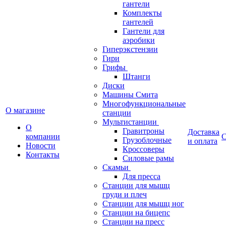
гантели
Комплекты
гантелей
Гантели для
аэробики
Гиперэкстензии
Гири
Грифы
Штанги
Диски
Машины Смита
Многофункциональные
О магазине
станции
Мультистанции
О
Гравитроны
Доставка
компании
С
Грузоблочные
и оплата
Новости
Кроссоверы
Контакты
Силовые рамы
Скамьи
Для пресса
Станции для мышц
груди и плеч
Станции для мышц ног
Станции на бицепс
Станции на пресс