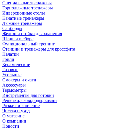
Специальные тренажеры
Горнолыжные тренажёры
Инверсионные столы
Канатные тренажеры
Лыжные тренажеры
Сапборды
Железо и стойки для хранения
Штанги в сборе
Функциональный тренинг
Станции и тренажеры для кроссфита
Палатки
Грили
Керамические
Газовые
Угольные
Смокеры и очаги
Аксессуары
Термометры
Инструменты для готовки
Решетки, сковороды, камни
Розжиг и копчение
Чистка и уход
О магазине
О компании
Новости