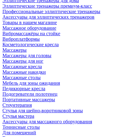
Эллиптические тренажеры для дома
Эллиптические тренажеры премиум-класс
Профессиональные эллиптические тренажеры
Аксессуары для эллиптических тренажеров
Товары в нашем магазине
Массажное оборудование
Вибромассажёры на стойке
Виброплатформы
Косметологические кресла
Массажеры
Массажеры для головы
Массажеры для ног
Массажные кресла
Массажные накидки
Массажные столы
Мебель для зоны ожидания
Педикюрные кресла
Подогреватели полотенец
Портативные массажеры
Стоунтерапия
Стулья для шейно-воротниковой зоны
Стулья мастера
Аксессуары для массажного оборудования
Теннисные столы
Для помещений