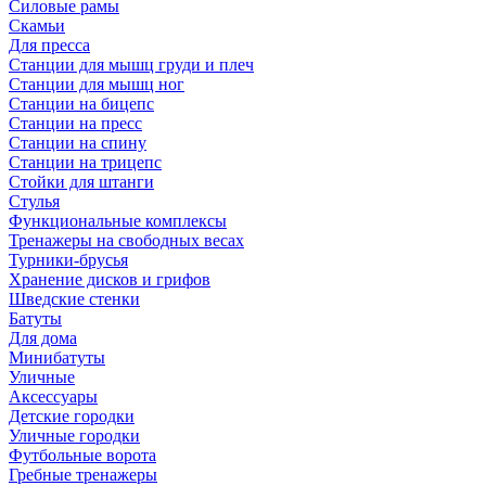
Силовые рамы
Скамьи
Для пресса
Станции для мышц груди и плеч
Станции для мышц ног
Станции на бицепс
Станции на пресс
Станции на спину
Станции на трицепс
Стойки для штанги
Стулья
Функциональные комплексы
Тренажеры на свободных весах
Турники-брусья
Хранение дисков и грифов
Шведские стенки
Батуты
Для дома
Минибатуты
Уличные
Аксессуары
Детские городки
Уличные городки
Футбольные ворота
Гребные тренажеры