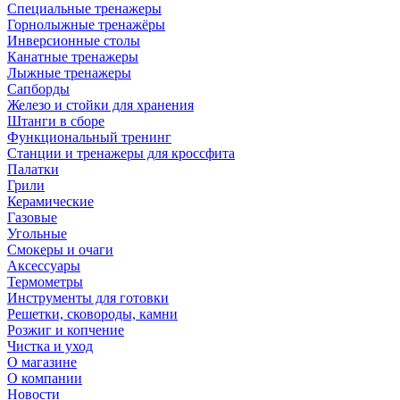
Специальные тренажеры
Горнолыжные тренажёры
Инверсионные столы
Канатные тренажеры
Лыжные тренажеры
Сапборды
Железо и стойки для хранения
Штанги в сборе
Функциональный тренинг
Станции и тренажеры для кроссфита
Палатки
Грили
Керамические
Газовые
Угольные
Смокеры и очаги
Аксессуары
Термометры
Инструменты для готовки
Решетки, сковороды, камни
Розжиг и копчение
Чистка и уход
О магазине
О компании
Новости