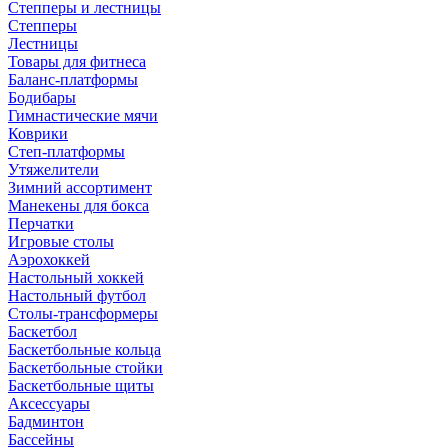
Степперы и лестницы
Степперы
Лестницы
Товары для фитнеса
Баланс-платформы
Бодибары
Гимнастические мячи
Коврики
Степ-платформы
Утяжелители
Зимний ассортимент
Манекены для бокса
Перчатки
Игровые столы
Аэрохоккей
Настольный хоккей
Настольный футбол
Столы-трансформеры
Баскетбол
Баскетбольные кольца
Баскетбольные стойки
Баскетбольные щиты
Аксессуары
Бадминтон
Бассейны