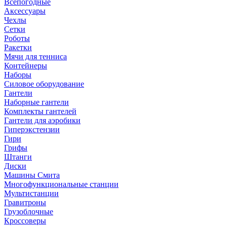
Всепогодные
Аксессуары
Чехлы
Сетки
Роботы
Ракетки
Мячи для тенниса
Контейнеры
Наборы
Силовое оборудование
Гантели
Наборные гантели
Комплекты гантелей
Гантели для аэробики
Гиперэкстензии
Гири
Грифы
Штанги
Диски
Машины Смита
Многофункциональные станции
Мультистанции
Гравитроны
Грузоблочные
Кроссоверы