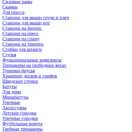
Силовые рамы
Скамьи
Для пресса
Станции для мышц груди и плеч
Станции для мышц ног
Станции на бицепс
Станции на пресс
Станции на спину
Станции на трицепс
Стойки для штанги
Стулья
Функциональные комплексы
Тренажеры на свободных весах
Турники-брусья
Хранение дисков и грифов
Шведские стенки
Батуты
Для дома
Минибатуты
Уличные
Аксессуары
Детские городки
Уличные городки
Футбольные ворота
Гребные тренажеры