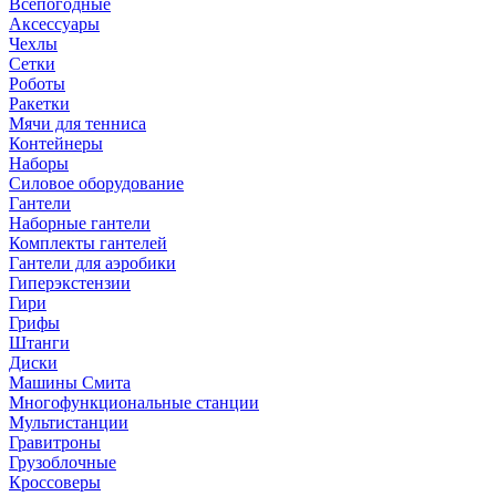
Всепогодные
Аксессуары
Чехлы
Сетки
Роботы
Ракетки
Мячи для тенниса
Контейнеры
Наборы
Силовое оборудование
Гантели
Наборные гантели
Комплекты гантелей
Гантели для аэробики
Гиперэкстензии
Гири
Грифы
Штанги
Диски
Машины Смита
Многофункциональные станции
Мультистанции
Гравитроны
Грузоблочные
Кроссоверы