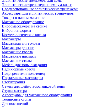
Эллиптические тренажеры для дома
Эллиптические тренажеры премиум-класс
Профессиональные эллиптические тренажеры
Аксессуары для эллиптических тренажеров
Товары в нашем магазине
Массажное оборудование
Вибромассажёры на стойке
Виброплатформы
Косметологические кресла
Массажеры
Массажеры для головы
Массажеры для ног
Массажные кресла
Массажные накидки
Массажные столы
Мебель для зоны ожидания
Педикюрные кресла
Подогреватели полотенец
Портативные массажеры
Стоунтерапия
Стулья для шейно-воротниковой зоны
Стулья мастера
Аксессуары для массажного оборудования
Теннисные столы
Для помещений