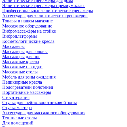
Эллиптические тренажеры для дома
Эллиптические тренажеры премиум-класс
Профессиональные эллиптические тренажеры
Аксессуары для эллиптических тренажеров
Товары в нашем магазине
Массажное оборудование
Вибромассажёры на стойке
Виброплатформы
Косметологические кресла
Массажеры
Массажеры для головы
Массажеры для ног
Массажные кресла
Массажные накидки
Массажные столы
Мебель для зоны ожидания
Педикюрные кресла
Подогреватели полотенец
Портативные массажеры
Стоунтерапия
Стулья для шейно-воротниковой зоны
Стулья мастера
Аксессуары для массажного оборудования
Теннисные столы
Для помещений