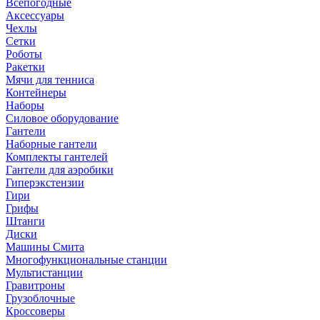
Всепогодные
Аксессуары
Чехлы
Сетки
Роботы
Ракетки
Мячи для тенниса
Контейнеры
Наборы
Силовое оборудование
Гантели
Наборные гантели
Комплекты гантелей
Гантели для аэробики
Гиперэкстензии
Гири
Грифы
Штанги
Диски
Машины Смита
Многофункциональные станции
Мультистанции
Гравитроны
Грузоблочные
Кроссоверы