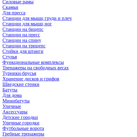
Силовые рамы
Скамьи
Для пресса
Станции для мышц груди и плеч
Станции для мышц ног
Станции на бицепс
Станции на пресс
Станции на спину
Станции на трицепс
Стойки для штанги
Стулья
Функциональные комплексы
Тренажеры на свободных весах
Турники-брусья
Хранение дисков и грифов
Шведские стенки
Батуты
Для дома
Минибатуты
Уличные
Аксессуары
Детские городки
Уличные городки
Футбольные ворота
Гребные тренажеры