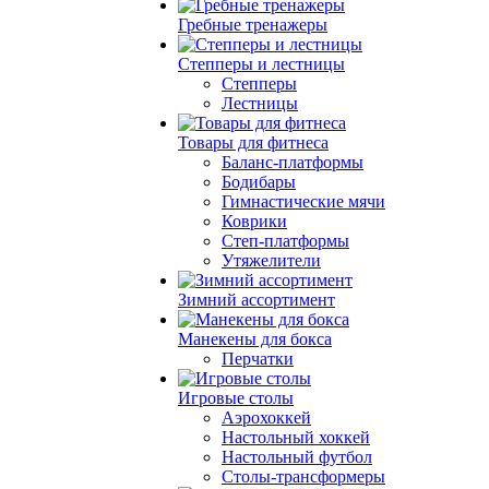
Гребные тренажеры
Степперы и лестницы
Степперы
Лестницы
Товары для фитнеса
Баланс-платформы
Бодибары
Гимнастические мячи
Коврики
Степ-платформы
Утяжелители
Зимний ассортимент
Манекены для бокса
Перчатки
Игровые столы
Аэрохоккей
Настольный хоккей
Настольный футбол
Столы-трансформеры