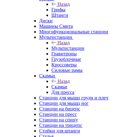
Назад
Грифы
Штанги
Диски
Машины Смита
Многофункциональные станции
Мультистанции
Назад
Мультистанции
Гравитроны
Грузоблочные
Кроссоверы
Силовые рамы
Скамьи
Назад
Скамьи
Для пресса
Станции для мышц груди и плеч
Станции для мышц ног
Станции на бицепс
Станции на пресс
Станции на спину
Станции на трицепс
Стойки для штанги
Стулья