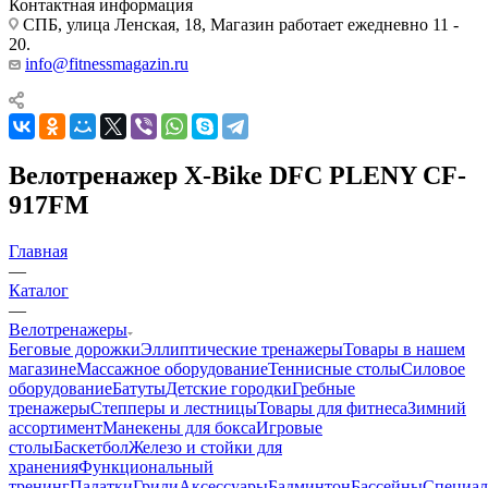
Контактная информация
СПБ, улица Ленская, 18, Магазин работает ежедневно 11 -
20.
info@fitnessmagazin.ru
Велотренажер X-Bike DFC PLENY CF-
917FM
Главная
—
Каталог
—
Велотренажеры
Беговые дорожки
Эллиптические тренажеры
Товары в нашем
магазине
Массажное оборудование
Теннисные столы
Силовое
оборудование
Батуты
Детские городки
Гребные
тренажеры
Степперы и лестницы
Товары для фитнеса
Зимний
ассортимент
Манекены для бокса
Игровые
столы
Баскетбол
Железо и стойки для
хранения
Функциональный
тренинг
Палатки
Грили
Аксессуары
Бадминтон
Бассейны
Специал