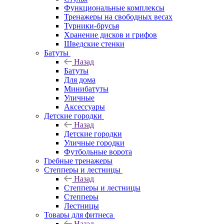
Функциональные комплексы
Тренажеры на свободных весах
Турники-брусья
Хранение дисков и грифов
Шведские стенки
Батуты
Назад
Батуты
Для дома
Минибатуты
Уличные
Аксессуары
Детские городки
Назад
Детские городки
Уличные городки
Футбольные ворота
Гребные тренажеры
Степперы и лестницы
Назад
Степперы и лестницы
Степперы
Лестницы
Товары для фитнеса
Назад