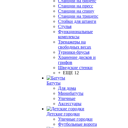
Станции на бицепс
Станции на пресс
Станции на спину
Станции на трицепс
Стойки для штанги
Стулья
Функциональные
комплексы
Тренажеры на
свободных весах
Турники-брусья
Хранение дисков и
грифов
Шведские стенки
+ ЕЩЕ 12
Батуты
Для дома
Минибатуты
Уличные
Аксессуары
Детские городки
Уличные городки
Футбольные ворота