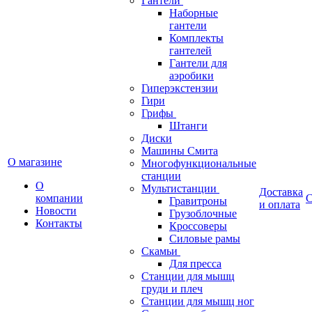
Гантели
Наборные
гантели
Комплекты
гантелей
Гантели для
аэробики
Гиперэкстензии
Гири
Грифы
Штанги
Диски
Машины Смита
О магазине
Многофункциональные
станции
О
Мультистанции
Доставка
компании
С
Гравитроны
и оплата
Новости
Грузоблочные
Контакты
Кроссоверы
Силовые рамы
Скамьи
Для пресса
Станции для мышц
груди и плеч
Станции для мышц ног