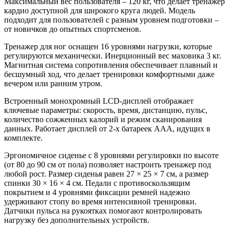
Максимальный вес пользователя – 120 кг, что делает тренажер
кардио доступной для широкого круга людей. Модель
подходит для пользователей с разным уровнем подготовки –
от новичков до опытных спортсменов.
Тренажер для ног оснащен 16 уровнями нагрузки, которые
регулируются механически. Инерционный вес маховика 3 кг.
Магнитная система сопротивления обеспечивает плавный и
бесшумный ход, что делает тренировки комфортными даже
вечером или ранним утром.
Встроенный монохромный LCD-дисплей отображает
ключевые параметры: скорость, время, дистанцию, пульс,
количество сожженных калорий и режим сканирования
данных. Работает дисплей от 2-х батареек ААА, идущих в
комплекте.
Эргономичное сиденье с 8 уровнями регулировки по высоте
(от 80 до 90 см от пола) позволяет настроить тренажер под
любой рост. Размер сиденья равен 27 × 25 × 7 см, а размер
спинки 30 × 16 × 4 см. Педали с противоскользящим
покрытием и 4 уровнями фиксации ремней надежно
удерживают стопу во время интенсивной тренировки.
Датчики пульса на рукоятках помогают контролировать
нагрузку без дополнительных устройств.