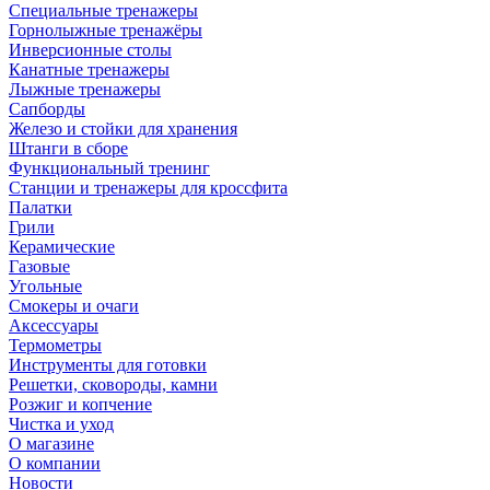
Специальные тренажеры
Горнолыжные тренажёры
Инверсионные столы
Канатные тренажеры
Лыжные тренажеры
Сапборды
Железо и стойки для хранения
Штанги в сборе
Функциональный тренинг
Станции и тренажеры для кроссфита
Палатки
Грили
Керамические
Газовые
Угольные
Смокеры и очаги
Аксессуары
Термометры
Инструменты для готовки
Решетки, сковороды, камни
Розжиг и копчение
Чистка и уход
О магазине
О компании
Новости