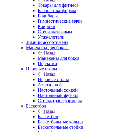
Товары для фитнеса
Баланс-платформы
Бодибары
Гимнастические мячи
Коврики
Степ-платформы
Утяжелители
Зимний ассортимент
Манекены для бокса
Назад
Манекены для бокса
Перчатки
Игровые столы
Назад
Игровые столы
Аэрохоккей
Настольный хоккей
Настольный футбол
Столы-трансформеры
Баскетбол
Назад
Баскетбол
Баскетбольные кольца
Баскетбольные стойки