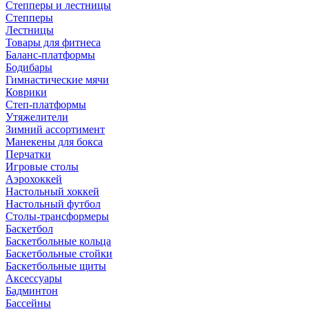
Степперы и лестницы
Степперы
Лестницы
Товары для фитнеса
Баланс-платформы
Бодибары
Гимнастические мячи
Коврики
Степ-платформы
Утяжелители
Зимний ассортимент
Манекены для бокса
Перчатки
Игровые столы
Аэрохоккей
Настольный хоккей
Настольный футбол
Столы-трансформеры
Баскетбол
Баскетбольные кольца
Баскетбольные стойки
Баскетбольные щиты
Аксессуары
Бадминтон
Бассейны