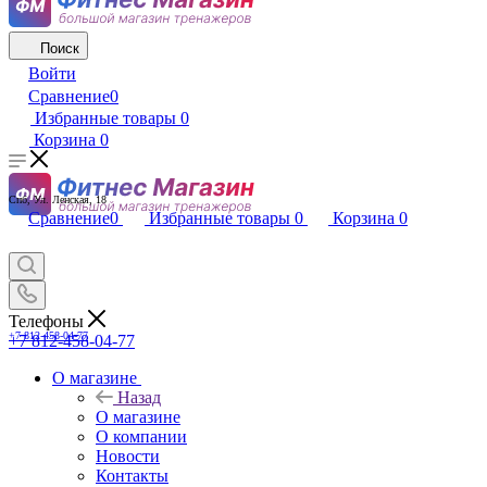
Поиск
Войти
Сравнение
0
Избранные товары
0
Корзина
0
Спб, Ул. Ленская, 18
Сравнение
0
Избранные товары
0
Корзина
0
Телефоны
+7 812-458-04-77
+7 812-458-04-77
О магазине
Назад
О магазине
О компании
Новости
Контакты