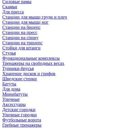
Силовые рамы
Скамьи
Для пресса
Станции для мышц груди и плеч
Станции для мышц ног
Станции на бицепс
Станции на пресс
Станции на спину
Станции на трицепс
Стойки для штанги
Стулья
Функциональные комплексы
Тренажеры на свободных весах
Турники-брусья
Хранение дисков и грифов
Шведские стенки
Батуты
Для дома
Минибатуты
Уличные
Аксессуары
Детские городки
Уличные городки
Футбольные ворота
Гребные тренажеры