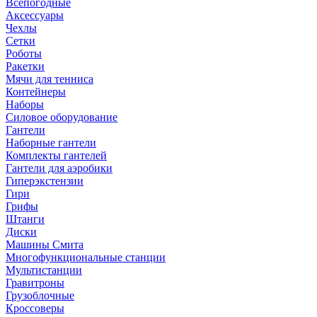
Всепогодные
Аксессуары
Чехлы
Сетки
Роботы
Ракетки
Мячи для тенниса
Контейнеры
Наборы
Силовое оборудование
Гантели
Наборные гантели
Комплекты гантелей
Гантели для аэробики
Гиперэкстензии
Гири
Грифы
Штанги
Диски
Машины Смита
Многофункциональные станции
Мультистанции
Гравитроны
Грузоблочные
Кроссоверы