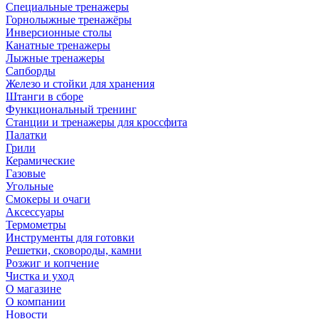
Специальные тренажеры
Горнолыжные тренажёры
Инверсионные столы
Канатные тренажеры
Лыжные тренажеры
Сапборды
Железо и стойки для хранения
Штанги в сборе
Функциональный тренинг
Станции и тренажеры для кроссфита
Палатки
Грили
Керамические
Газовые
Угольные
Смокеры и очаги
Аксессуары
Термометры
Инструменты для готовки
Решетки, сковороды, камни
Розжиг и копчение
Чистка и уход
О магазине
О компании
Новости