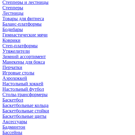
Степперы и лестницы
Степперы
Лестницы
Товары для фитнеса
Баланс-платформы
Бодибары
Гимнастические мячи
Коврики
Степ-платформы
Утяжелители
Зимний ассортимент
Манекены для бокса
Перчатки
Игровые столы
Аэрохоккей
Настольный хоккей
Настольный футбол
Столы-трансформеры
Баскетбол
Баскетбольные кольца
Баскетбольные стойки
Баскетбольные щиты
Аксессуары
Бадминтон
Бассейны