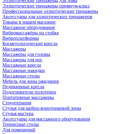
Эллиптические тренажеры для дома
Эллиптические тренажеры премиум-класс
Профессиональные эллиптические тренажеры
Аксессуары для эллиптических тренажеров
Товары в нашем магазине
Массажное оборудование
Вибромассажёры на стойке
Виброплатформы
Косметологические кресла
Массажеры
Массажеры для головы
Массажеры для ног
Массажные кресла
Массажные накидки
Массажные столы
Мебель для зоны ожидания
Педикюрные кресла
Подогреватели полотенец
Портативные массажеры
Стоунтерапия
Стулья для шейно-воротниковой зоны
Стулья мастера
Аксессуары для массажного оборудования
Теннисные столы
Для помещений