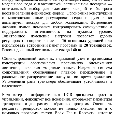
модельного года с классической вертикальной посадкой —
оптимальный выбор для сжигания калорий и быстрого
восстановления физической формы. Эргономика конструкции
и многопозиционные регулировки седла и руля легко
адаптируют посадку для любой комплекции. Встроенные
датчики пульса помогают контролировать самочувствие и
поддерживать интенсивность на нужном уровне.
Электронное изменение нагрузки позволяет удобно
регулировать сопротивление —
16 основных уровней
или
использовать встроенный пакет программ из
28 тренировок
.
Рекомендованный вес пользователя
до 140 кг
.
Сбалансированный маховик, педальный узел и эргономика
конструкции обеспечивают правильную биомеханику
движения, исключая «мертвые зоны». Надежная система
сопротивления обеспечивает плавное переключение и
равномерное распределение нагрузки во время движения.
Утяжеленная рама тренажера обеспечивает устойчивость и
надежность.
Компьютер с информативным
LCD дисплеем
прост в
управлении, фиксирует все показания, отображает параметры
тренировки и диаграмму выбранных программ. Оценивать
результат тренировок можно не только внешне, но и с
помощью программ тестов Body Fat и Recovery, которые