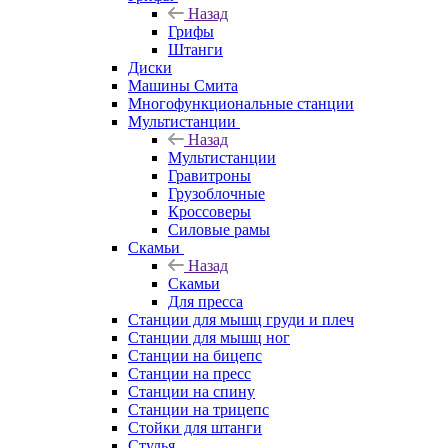
Назад
Грифы
Штанги
Диски
Машины Смита
Многофункциональные станции
Мультистанции
Назад
Мультистанции
Гравитроны
Грузоблочные
Кроссоверы
Силовые рамы
Скамьи
Назад
Скамьи
Для пресса
Станции для мышц груди и плеч
Станции для мышц ног
Станции на бицепс
Станции на пресс
Станции на спину
Станции на трицепс
Стойки для штанги
Стулья