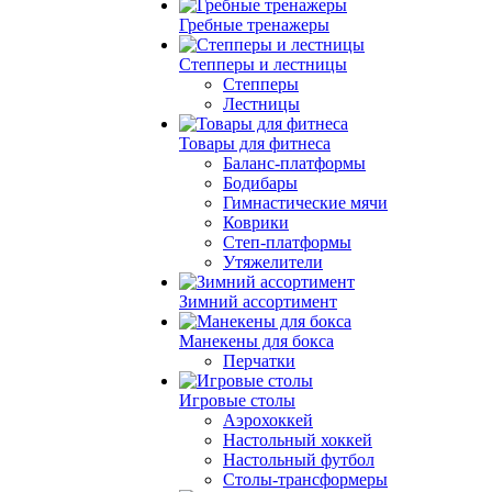
Гребные тренажеры
Степперы и лестницы
Степперы
Лестницы
Товары для фитнеса
Баланс-платформы
Бодибары
Гимнастические мячи
Коврики
Степ-платформы
Утяжелители
Зимний ассортимент
Манекены для бокса
Перчатки
Игровые столы
Аэрохоккей
Настольный хоккей
Настольный футбол
Столы-трансформеры