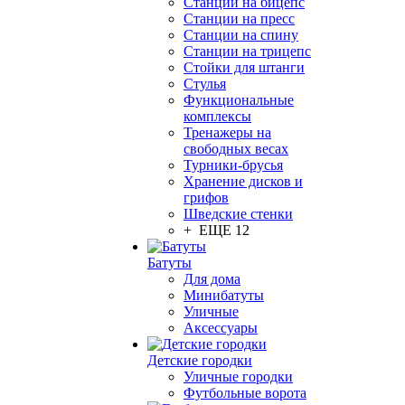
Станции на бицепс
Станции на пресс
Станции на спину
Станции на трицепс
Стойки для штанги
Стулья
Функциональные
комплексы
Тренажеры на
свободных весах
Турники-брусья
Хранение дисков и
грифов
Шведские стенки
+ ЕЩЕ 12
Батуты
Для дома
Минибатуты
Уличные
Аксессуары
Детские городки
Уличные городки
Футбольные ворота