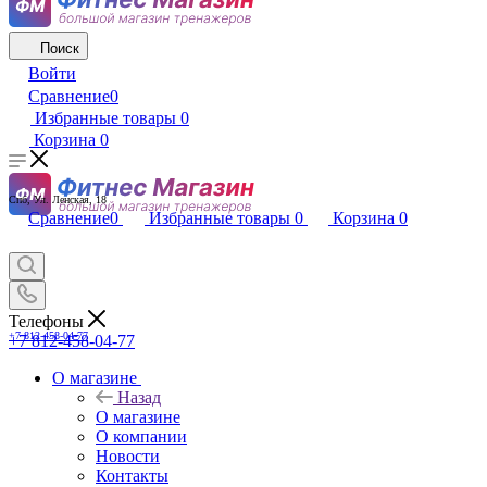
Поиск
Войти
Сравнение
0
Избранные товары
0
Корзина
0
Спб, Ул. Ленская, 18
Сравнение
0
Избранные товары
0
Корзина
0
Телефоны
+7 812-458-04-77
+7 812-458-04-77
О магазине
Назад
О магазине
О компании
Новости
Контакты