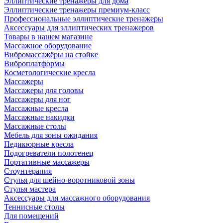
Эллиптические тренажеры для дома
Эллиптические тренажеры премиум-класс
Профессиональные эллиптические тренажеры
Аксессуары для эллиптических тренажеров
Товары в нашем магазине
Массажное оборудование
Вибромассажёры на стойке
Виброплатформы
Косметологические кресла
Массажеры
Массажеры для головы
Массажеры для ног
Массажные кресла
Массажные накидки
Массажные столы
Мебель для зоны ожидания
Педикюрные кресла
Подогреватели полотенец
Портативные массажеры
Стоунтерапия
Стулья для шейно-воротниковой зоны
Стулья мастера
Аксессуары для массажного оборудования
Теннисные столы
Для помещений