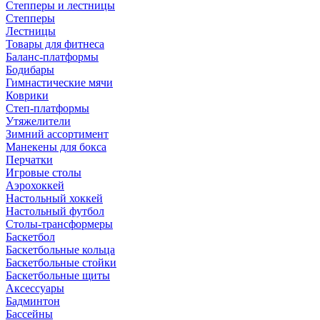
Степперы и лестницы
Степперы
Лестницы
Товары для фитнеса
Баланс-платформы
Бодибары
Гимнастические мячи
Коврики
Степ-платформы
Утяжелители
Зимний ассортимент
Манекены для бокса
Перчатки
Игровые столы
Аэрохоккей
Настольный хоккей
Настольный футбол
Столы-трансформеры
Баскетбол
Баскетбольные кольца
Баскетбольные стойки
Баскетбольные щиты
Аксессуары
Бадминтон
Бассейны