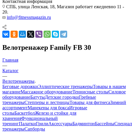
Контактная информация
СПБ, улица Ленская, 18, Магазин работает ежедневно 11 -
20.
info@fitnessmagazin.ru
Велотренажер Family FB 30
Главная
—
Каталог
—
Велотренажеры
Беговые дорожки
Эллиптические тренажеры
Товары в нашем
магазине
Массажное оборудование
Теннисные столы
Силовое
оборудование
Батуты
Детские городки
Гребные
тренажеры
Степперы и лестницы
Товары для фитнеса
Зимний
ассортимент
Манекены для бокса
Игровые
столы
Баскетбол
Железо и стойки для
хранения
Функциональный
тренинг
Палатки
Грили
Аксессуары
Бадминтон
Бассейны
Специал
тренажеры
Сапборды