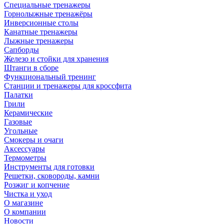
Специальные тренажеры
Горнолыжные тренажёры
Инверсионные столы
Канатные тренажеры
Лыжные тренажеры
Сапборды
Железо и стойки для хранения
Штанги в сборе
Функциональный тренинг
Станции и тренажеры для кроссфита
Палатки
Грили
Керамические
Газовые
Угольные
Смокеры и очаги
Аксессуары
Термометры
Инструменты для готовки
Решетки, сковороды, камни
Розжиг и копчение
Чистка и уход
О магазине
О компании
Новости