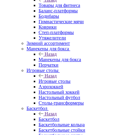
Товары для фитнеса
Баланс-платформы
Бодибары
Гимнастические мячи
Коврики
Степ-платформы
Утяжелители
Зимний ассортимент
Манекены для бокса
Назад
Манекены для бокса
Перчатки
Игровые столы
Назад
Игровые столы
Аэрохоккей
Настольный хоккей
Настольный футбол
Столы-трансформеры
Баскетбол
Назад
Баскетбол
Баскетбольные кольца
Баскетбольные стойки