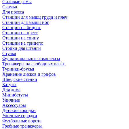
Силовые рамы
Скамьи
Для пресса
Станции для мышц груди и плеч
Станции для мышц ног
Станции на бицепс
Станции на пресс
Станции на спину
Станции на трицепс
Стойки для штанги
Стулья
Функциональные комплексы
Тренажеры на свободных весах
Турники-брусья
Хранение дисков и грифов
Шведские стенки
Батуты
Для дома
Минибатуты
Уличные
Аксессуары
Детские городки
Уличные городки
Футбольные ворота
Гребные тренажеры