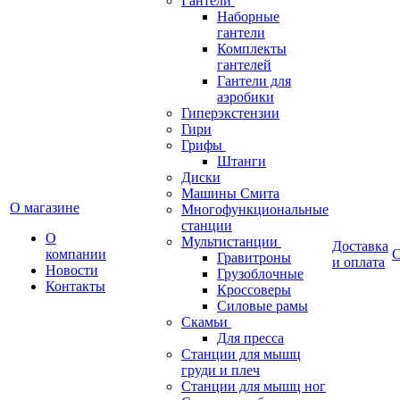
Гантели
Наборные
гантели
Комплекты
гантелей
Гантели для
аэробики
Гиперэкстензии
Гири
Грифы
Штанги
Диски
Машины Смита
О магазине
Многофункциональные
станции
О
Мультистанции
Доставка
компании
С
Гравитроны
и оплата
Новости
Грузоблочные
Контакты
Кроссоверы
Силовые рамы
Скамьи
Для пресса
Станции для мышц
груди и плеч
Станции для мышц ног