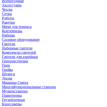
Всепогодные
Аксессуары
Чехлы
Сетки
Роботы
Ракетки
Мячи для тенниса
Контейнеры
Наборы
Силовое оборудование
Гантели
Наборные гантели
Комплекты гантелей
Гантели для аэробики
Гиперэкстензии
Гири
Грифы
Штанги
Диски
Машины Смита
Многофункциональные станции
Мультистанции
Гравитроны
Грузоблочные
Кроссоверы