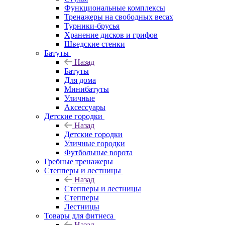
Функциональные комплексы
Тренажеры на свободных весах
Турники-брусья
Хранение дисков и грифов
Шведские стенки
Батуты
Назад
Батуты
Для дома
Минибатуты
Уличные
Аксессуары
Детские городки
Назад
Детские городки
Уличные городки
Футбольные ворота
Гребные тренажеры
Степперы и лестницы
Назад
Степперы и лестницы
Степперы
Лестницы
Товары для фитнеса
Назад