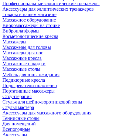
Профессиональные эллиптические тренажеры
Аксессуары для эллиптических тренажеров
Товары в нашем магазине
Массажное оборудование
Вибромассажёры на стойке
Виброплатформы
Косметологические кресла
Массажеры
Массажеры для головы
Массажеры для ног
Массажные кресла
Массажные накидки
Массажные столы
Мебель для зоны ожидания
Педикюрные кресла
Подогреватели полотенец
Портативные массажеры
Стоунтерапия
Стулья для шейно-воротниковой зоны
Стулья мастера
Аксессуары для массажного оборудования
Теннисные столы
Для помещений
Всепогодные
Аксессуары