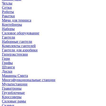
Чехлы
Сетки
Роботы
Ракетки
Мячи для тенниса
Контейнеры
Наборы
Силовое оборудование
Гантели
Наборные гантели
Комплекты гантелей
Гантели для аэробики
Гиперэкстензии
Гири
Грифы
Штанги
Диски
Машины Смита
Многофункциональные станции
Мультистанции
Гравитроны
Грузоблочные
Кроссоверы
Силовые рамы
Скамьи