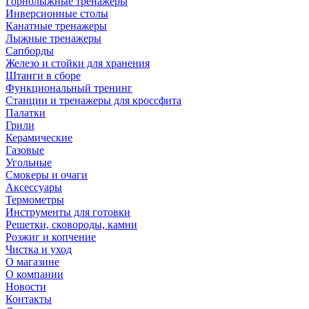
Горнолыжные тренажёры
Инверсионные столы
Канатные тренажеры
Лыжные тренажеры
Сапборды
Железо и стойки для хранения
Штанги в сборе
Функциональный тренинг
Станции и тренажеры для кроссфита
Палатки
Грили
Керамические
Газовые
Угольные
Смокеры и очаги
Аксессуары
Термометры
Инструменты для готовки
Решетки, сковороды, камни
Розжиг и копчение
Чистка и уход
О магазине
О компании
Новости
Контакты