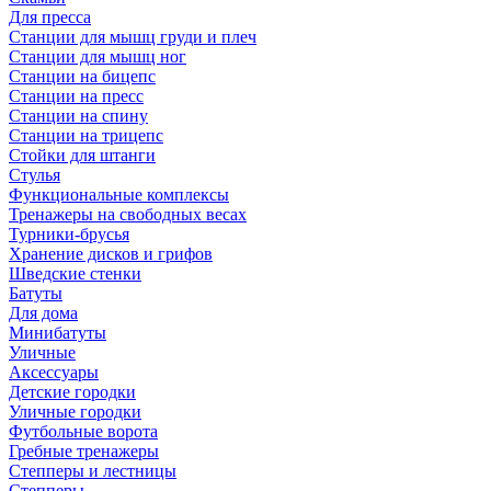
Для пресса
Станции для мышц груди и плеч
Станции для мышц ног
Станции на бицепс
Станции на пресс
Станции на спину
Станции на трицепс
Стойки для штанги
Стулья
Функциональные комплексы
Тренажеры на свободных весах
Турники-брусья
Хранение дисков и грифов
Шведские стенки
Батуты
Для дома
Минибатуты
Уличные
Аксессуары
Детские городки
Уличные городки
Футбольные ворота
Гребные тренажеры
Степперы и лестницы
Степперы