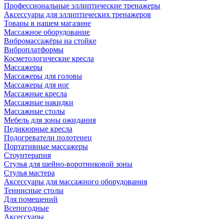
Профессиональные эллиптические тренажеры
Аксессуары для эллиптических тренажеров
Товары в нашем магазине
Массажное оборудование
Вибромассажёры на стойке
Виброплатформы
Косметологические кресла
Массажеры
Массажеры для головы
Массажеры для ног
Массажные кресла
Массажные накидки
Массажные столы
Мебель для зоны ожидания
Педикюрные кресла
Подогреватели полотенец
Портативные массажеры
Стоунтерапия
Стулья для шейно-воротниковой зоны
Стулья мастера
Аксессуары для массажного оборудования
Теннисные столы
Для помещений
Всепогодные
Аксессуары