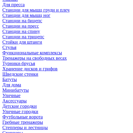
Для пресса
Станции для мышц груди и плеч
Станции для мышц ног
Станции на бицепс
Станции на пресс
Станции на спину
Станции на трицепс
Стойки для штанги
Стулья
Функциональные комплексы
Тренажеры на свободных весах
Турники-брусья
Хранение дисков и грифов
Шведские стенки
Батуты
Для дома
Минибатуты
Уличные
Аксессуары
Детские городки
Уличные городки
Футбольные ворота
Гребные тренажеры
Степперы и лестницы
Степперы