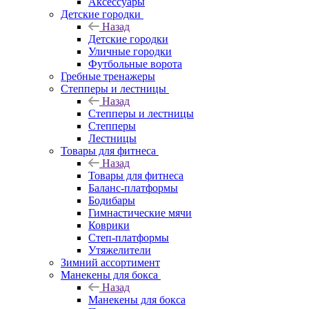
Аксессуары
Детские городки
Назад
Детские городки
Уличные городки
Футбольные ворота
Гребные тренажеры
Степперы и лестницы
Назад
Степперы и лестницы
Степперы
Лестницы
Товары для фитнеса
Назад
Товары для фитнеса
Баланс-платформы
Бодибары
Гимнастические мячи
Коврики
Степ-платформы
Утяжелители
Зимний ассортимент
Манекены для бокса
Назад
Манекены для бокса