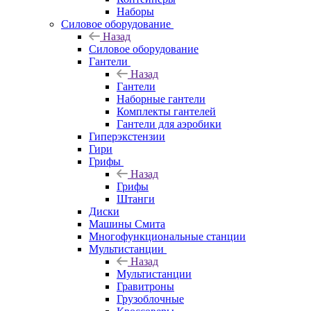
Наборы
Силовое оборудование
Назад
Силовое оборудование
Гантели
Назад
Гантели
Наборные гантели
Комплекты гантелей
Гантели для аэробики
Гиперэкстензии
Гири
Грифы
Назад
Грифы
Штанги
Диски
Машины Смита
Многофункциональные станции
Мультистанции
Назад
Мультистанции
Гравитроны
Грузоблочные