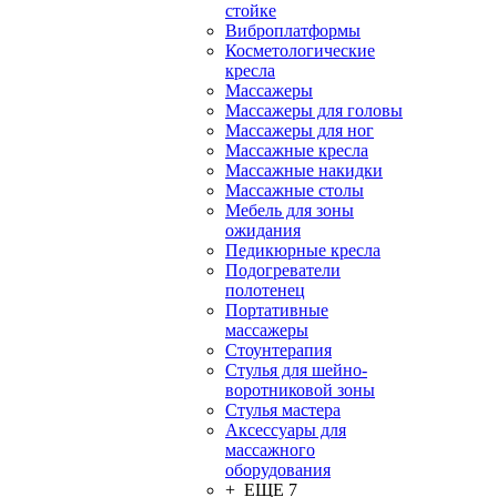
стойке
Виброплатформы
Косметологические
кресла
Массажеры
Массажеры для головы
Массажеры для ног
Массажные кресла
Массажные накидки
Массажные столы
Мебель для зоны
ожидания
Педикюрные кресла
Подогреватели
полотенец
Портативные
массажеры
Стоунтерапия
Стулья для шейно-
воротниковой зоны
Стулья мастера
Аксессуары для
массажного
оборудования
+ ЕЩЕ 7