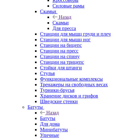
Кроссоверы
Силовые рамы
Скамьи
Назад
Скамьи
Для пресса
Станции для мышц груди и плеч
Станции для мышц ног
Станции на бицепс
Станции на пресс
Станции на спину
Станции на трицепс
Стойки для штанги
Стулья
Функциональные комплексы
Тренажеры на свободных весах
Турники-брусья
Хранение дисков и грифов
Шведские стенки
Батуты
Назад
Батуты
Для дома
Минибатуты
Уличные