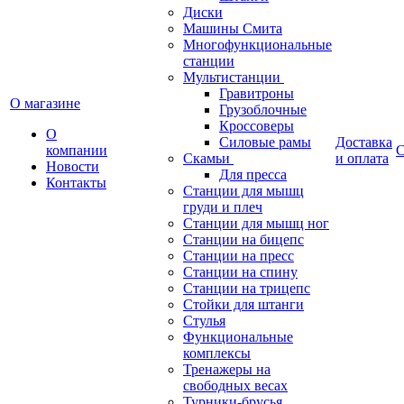
Диски
Машины Смита
Многофункциональные
станции
Мультистанции
Гравитроны
О магазине
Грузоблочные
Кроссоверы
О
Силовые рамы
Доставка
компании
С
Скамьи
и оплата
Новости
Для пресса
Контакты
Станции для мышц
груди и плеч
Станции для мышц ног
Станции на бицепс
Станции на пресс
Станции на спину
Станции на трицепс
Стойки для штанги
Стулья
Функциональные
комплексы
Тренажеры на
свободных весах
Турники-брусья