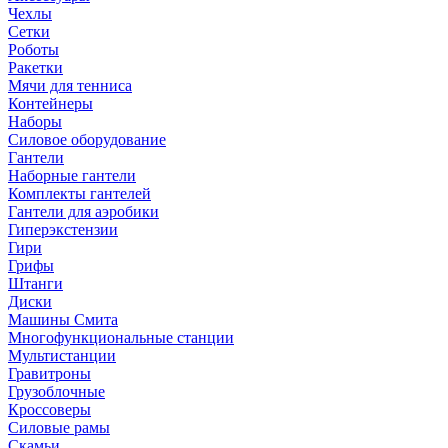
Чехлы
Сетки
Роботы
Ракетки
Мячи для тенниса
Контейнеры
Наборы
Силовое оборудование
Гантели
Наборные гантели
Комплекты гантелей
Гантели для аэробики
Гиперэкстензии
Гири
Грифы
Штанги
Диски
Машины Смита
Многофункциональные станции
Мультистанции
Гравитроны
Грузоблочные
Кроссоверы
Силовые рамы
Скамьи