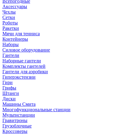
Всепогодные
Аксессуары
Чехлы
Сетки
Роботы
Ракетки
Мячи для тенниса
Контейнеры
Наборы
Силовое оборудование
Гантели
Наборные гантели
Комплекты гантелей
Гантели для аэробики
Гиперэкстензии
Гири
Грифы
Штанги
Диски
Машины Смита
Многофункциональные станции
Мультистанции
Гравитроны
Грузоблочные
Кроссоверы