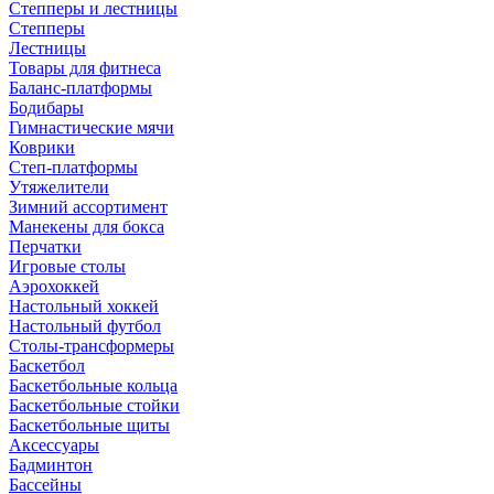
Степперы и лестницы
Степперы
Лестницы
Товары для фитнеса
Баланс-платформы
Бодибары
Гимнастические мячи
Коврики
Степ-платформы
Утяжелители
Зимний ассортимент
Манекены для бокса
Перчатки
Игровые столы
Аэрохоккей
Настольный хоккей
Настольный футбол
Столы-трансформеры
Баскетбол
Баскетбольные кольца
Баскетбольные стойки
Баскетбольные щиты
Аксессуары
Бадминтон
Бассейны