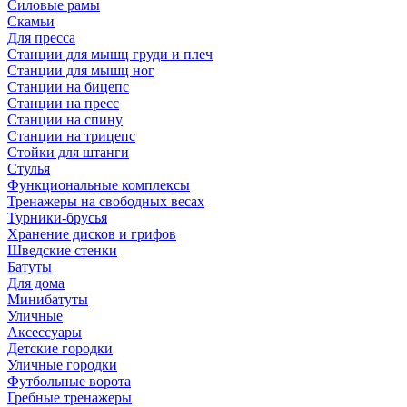
Силовые рамы
Скамьи
Для пресса
Станции для мышц груди и плеч
Станции для мышц ног
Станции на бицепс
Станции на пресс
Станции на спину
Станции на трицепс
Стойки для штанги
Стулья
Функциональные комплексы
Тренажеры на свободных весах
Турники-брусья
Хранение дисков и грифов
Шведские стенки
Батуты
Для дома
Минибатуты
Уличные
Аксессуары
Детские городки
Уличные городки
Футбольные ворота
Гребные тренажеры