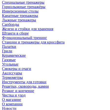
Специальные тренажеры
Горнолыжные тренажёры
Инверсионные столы
Канатные тренажеры
Лыжные тренажеры
Сапборды
Железо и стойки для хранения
Штанги в сборе
Функциональный тренинг
Станции и тренажеры для кроссфита
Палатки
Грили
Керамические
Газовые
Угольные
Смокеры и очаги
Аксессуары
Термометры
Инструменты для готовки
Решетки, сковороды, камни
Розжиг и копчение
Чистка и уход
О магазине
О компании
Новости