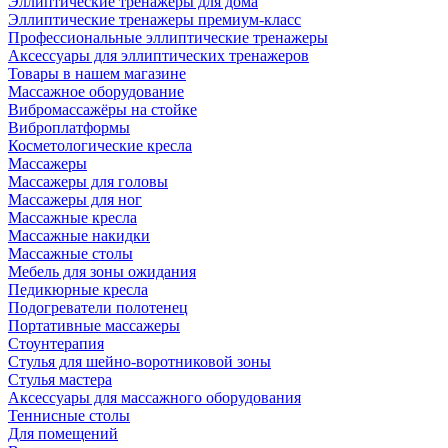
Эллиптические тренажеры для дома
Эллиптические тренажеры премиум-класс
Профессиональные эллиптические тренажеры
Аксессуары для эллиптических тренажеров
Товары в нашем магазине
Массажное оборудование
Вибромассажёры на стойке
Виброплатформы
Косметологические кресла
Массажеры
Массажеры для головы
Массажеры для ног
Массажные кресла
Массажные накидки
Массажные столы
Мебель для зоны ожидания
Педикюрные кресла
Подогреватели полотенец
Портативные массажеры
Стоунтерапия
Стулья для шейно-воротниковой зоны
Стулья мастера
Аксессуары для массажного оборудования
Теннисные столы
Для помещений