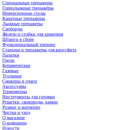
Специальные тренажеры
Горнолыжные тренажёры
Инверсионные столы
Канатные тренажеры
Лыжные тренажеры
Сапборды
Железо и стойки для хранения
Штанги в сборе
Функциональный тренинг
Станции и тренажеры для кроссфита
Палатки
Грили
Керамические
Газовые
Угольные
Смокеры и очаги
Аксессуары
Термометры
Инструменты для готовки
Решетки, сковороды, камни
Розжиг и копчение
Чистка и уход
О магазине
О компании
Новости