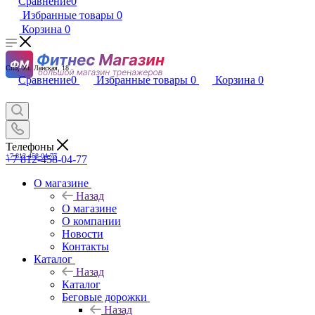
Сравнение
0
Избранные товары
0
Корзина
0
Спб, Ул. Ленская, 18
Сравнение
0
Избранные товары
0
Корзина
0
Телефоны
+7 812-458-04-77
+7 812-458-04-77
О магазине
Назад
О магазине
О компании
Новости
Контакты
Каталог
Назад
Каталог
Беговые дорожки
Назад