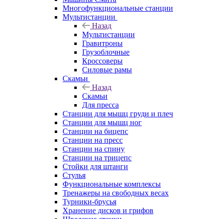
Многофункциональные станции
Мультистанции
Назад
Мультистанции
Гравитроны
Грузоблочные
Кроссоверы
Силовые рамы
Скамьи
Назад
Скамьи
Для пресса
Станции для мышц груди и плеч
Станции для мышц ног
Станции на бицепс
Станции на пресс
Станции на спину
Станции на трицепс
Стойки для штанги
Стулья
Функциональные комплексы
Тренажеры на свободных весах
Турники-брусья
Хранение дисков и грифов