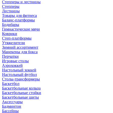
Степперы и лестницы
Степперы
Лестницы
Товары для фитнеса
Баланс-платформы
Бодибары
Гимнастические мячи
Коврики
Степ-платформы
Утяжелители
Зимний ассортимент
Манекены для бокса
Перчатки
Игровые столы
Аэрохоккей
Настольный хоккей
Настольный футбол
Столы-трансформеры
Баскетбол
Баскетбольные кольца
Баскетбольные стойки
Баскетбольные щиты
Аксессуары
Бадминтон
Бассейны