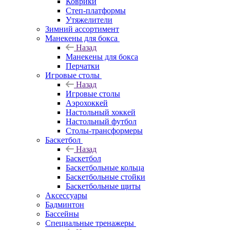
Коврики
Степ-платформы
Утяжелители
Зимний ассортимент
Манекены для бокса
Назад
Манекены для бокса
Перчатки
Игровые столы
Назад
Игровые столы
Аэрохоккей
Настольный хоккей
Настольный футбол
Столы-трансформеры
Баскетбол
Назад
Баскетбол
Баскетбольные кольца
Баскетбольные стойки
Баскетбольные щиты
Аксессуары
Бадминтон
Бассейны
Специальные тренажеры