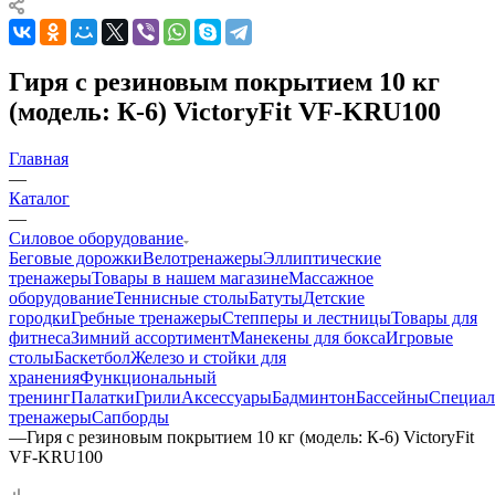
Гиря с резиновым покрытием 10 кг
(модель: К-6) VictoryFit VF-KRU100
Главная
—
Каталог
—
Силовое оборудование
Беговые дорожки
Велотренажеры
Эллиптические
тренажеры
Товары в нашем магазине
Массажное
оборудование
Теннисные столы
Батуты
Детские
городки
Гребные тренажеры
Степперы и лестницы
Товары для
фитнеса
Зимний ассортимент
Манекены для бокса
Игровые
столы
Баскетбол
Железо и стойки для
хранения
Функциональный
тренинг
Палатки
Грили
Аксессуары
Бадминтон
Бассейны
Специал
тренажеры
Сапборды
—
Гиря с резиновым покрытием 10 кг (модель: К-6) VictoryFit
VF-KRU100