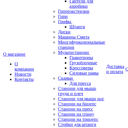
Гантели для
аэробики
Гиперэкстензии
Гири
Грифы
Штанги
Диски
Машины Смита
Многофункциональные
станции
Мультистанции
О магазине
Гравитроны
Грузоблочные
О
Доставка
Кроссоверы
компании
С
и оплата
Силовые рамы
Новости
Скамьи
Контакты
Для пресса
Станции для мышц
груди и плеч
Станции для мышц ног
Станции на бицепс
Станции на пресс
Станции на спину
Станции на трицепс
Стойки для штанги