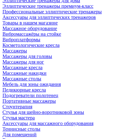
Эллиптические тренажеры для дома
Эллиптические тренажеры премиум-класс
Профессиональные эллиптические тренажеры
Аксессуары для эллиптических тренажеров
Товары в нашем магазине
Массажное оборудование
Вибромассажёры на стойке
Виброплатформы
Косметологические кресла
Массажеры
Массажеры для головы
Массажеры для ног
Массажные кресла
Массажные накидки
Массажные столы
Мебель для зоны ожидания
Педикюрные кресла
Подогреватели полотенец
Портативные массажеры
Стоунтерапия
Стулья для шейно-воротниковой зоны
Стулья мастера
Аксессуары для массажного оборудования
Теннисные столы
Для помещений