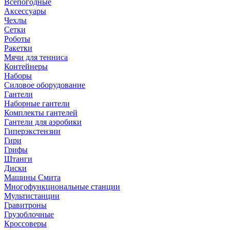
Всепогодные
Аксессуары
Чехлы
Сетки
Роботы
Ракетки
Мячи для тенниса
Контейнеры
Наборы
Силовое оборудование
Гантели
Наборные гантели
Комплекты гантелей
Гантели для аэробики
Гиперэкстензии
Гири
Грифы
Штанги
Диски
Машины Смита
Многофункциональные станции
Мультистанции
Гравитроны
Грузоблочные
Кроссоверы