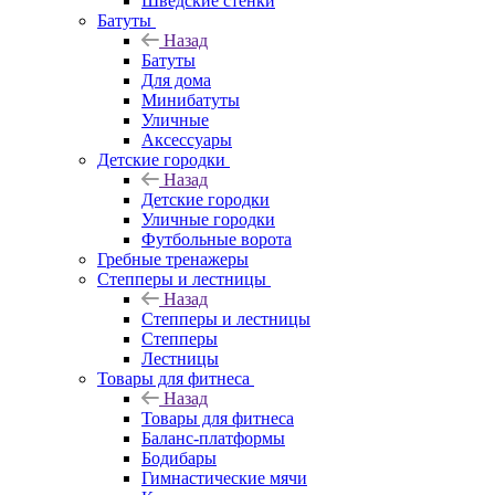
Шведские стенки
Батуты
Назад
Батуты
Для дома
Минибатуты
Уличные
Аксессуары
Детские городки
Назад
Детские городки
Уличные городки
Футбольные ворота
Гребные тренажеры
Степперы и лестницы
Назад
Степперы и лестницы
Степперы
Лестницы
Товары для фитнеса
Назад
Товары для фитнеса
Баланс-платформы
Бодибары
Гимнастические мячи