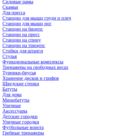
Силовые рамы
Скамьи
Для пресса
Станции для мышц груди и плеч
Станции для мышц ног
Станции на бицепс
Станции на пресс
Станции на спину
Станции на трицепс
Стойки для штанги
Стулья
Функциональные комплексы
Тренажеры на свободных весах
Турники-брусья
Хранение дисков и грифов
Шведские стенки
Батуты
Для дома
Минибатуты
Уличные
Аксессуары
Детские городки
Уличные городки
Футбольные ворота
Гребные тренажеры