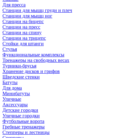
Для пресса
Станции для мышц груди и плеч
Станции для мышц ног
Станции на бицепс
Станции на пресс
Станции на спину
Станции на трицепс
Стойки для штанги
Стулья
Функциональные комплексы
Тренажеры на свободных весах
Турники-брусья
Хранение дисков и грифов
Шведские стенки
Батуты
Для дома
Минибатуты
Уличные
Аксессуары
Детские городки
Уличные городки
Футбольные ворота
Гребные тренажеры
Степперы и лестницы
Степперы