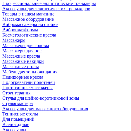
Профессиональные эллиптические тренажеры
Аксессуары для эллиптических тренажеров
Товары в нашем магазине
Массажное оборудование
Вибромассажёры на стойке
Виброплатформы
Косметологические кресла
Массажеры
Массажеры для головы
Массажеры для ног
Массажные кресла
Массажные накидки
Массажные столы
Мебель для зоны ожидания
Педикюрные кресла
Подогреватели полотенец
Портативные массажеры
Стоунтерапия
Стулья для шейно-воротниковой зоны
Стулья мастера
Аксессуары для массажного оборудования
Теннисные столы
Для помещений
Всепогодные
Аксессуары