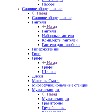
Наборы
Силовое оборудование
Назад
Силовое оборудование
Гантели
Назад
Гантели
Наборные гантели
Комплекты гантелей
Гантели для аэробики
Гиперэкстензии
Гири
Грифы
Назад
Грифы
Штанги
Диски
Машины Смита
Многофункциональные станции
Мультистанции
Назад
Мультистанции
Гравитроны
Грузоблочные