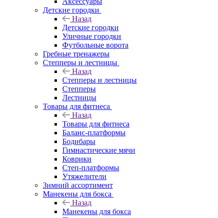
Аксессуары
Детские городки
Назад
Детские городки
Уличные городки
Футбольные ворота
Гребные тренажеры
Степперы и лестницы
Назад
Степперы и лестницы
Степперы
Лестницы
Товары для фитнеса
Назад
Товары для фитнеса
Баланс-платформы
Бодибары
Гимнастические мячи
Коврики
Степ-платформы
Утяжелители
Зимний ассортимент
Манекены для бокса
Назад
Манекены для бокса