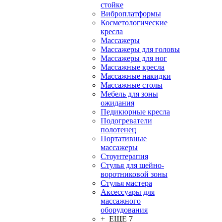
стойке
Виброплатформы
Косметологические
кресла
Массажеры
Массажеры для головы
Массажеры для ног
Массажные кресла
Массажные накидки
Массажные столы
Мебель для зоны
ожидания
Педикюрные кресла
Подогреватели
полотенец
Портативные
массажеры
Стоунтерапия
Стулья для шейно-
воротниковой зоны
Стулья мастера
Аксессуары для
массажного
оборудования
+ ЕЩЕ 7