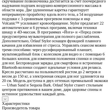
скручивание позвоночника достигается за счет поочередного
надувания подушек воздушно-компрессионного массажа в
области кора. Две удлиненные каретка гарантирует
непрерывную проработку вдоль всего тела, а 54 воздушные
подушки с 3-уровневым прогревом поясницы и икр
Volcanic™ усиливают кровообращение. Stylor предлагает 22
автоматические и 6 ручных программ, включая техники
шиацу и 4D-массаж. В программах «Йога» и «Перед сном»
предусмотрена музыкотерапия для полного расслабления.
Дополнительно, Orlauf Stylor оснащен функцией плавного
качания для избавления от стресса. Управлять сеансом можно
тремя способами: через русифицированный планшет,
мультимедийный блок с колесиком для видео и с помощью 6
больших кнопок для изменения положения спинки и секции
для ног. Беспроводная зарядка для смартфона и встроенные
Bluetooth-колонки создают идеальные условия для релакса.
Кресло рассчитано на пользователей ростом до 2 метров и
весом до 150 кг, а электронная секция для ног удлиняется на
20 см. Модель доступна в двух оттенках премиальной экокожи
— Urban Sand и Sequoia Bark. Orlauf Stylor станет стильным
центром притяжения в вашем доме, даря здоровье спины и
истинное удовольствие каждый день.
Характеристики
Производитель товара