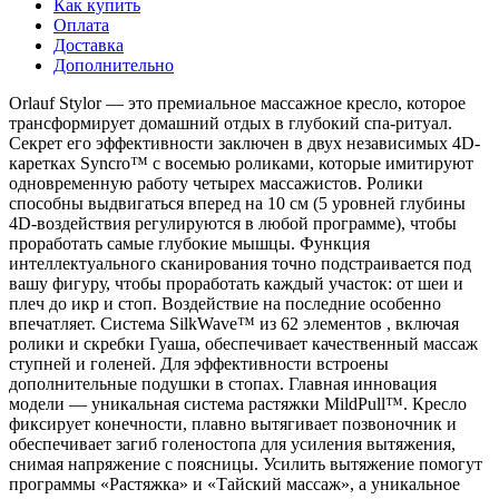
Как купить
Оплата
Доставка
Дополнительно
Orlauf Stylor — это премиальное массажное кресло, которое
трансформирует домашний отдых в глубокий спа-ритуал.
Секрет его эффективности заключен в двух независимых 4D-
каретках Syncro™ с восемью роликами, которые имитируют
одновременную работу четырех массажистов. Ролики
способны выдвигаться вперед на 10 см (5 уровней глубины
4D-воздействия регулируются в любой программе), чтобы
проработать самые глубокие мышцы. Функция
интеллектуального сканирования точно подстраивается под
вашу фигуру, чтобы проработать каждый участок: от шеи и
плеч до икр и стоп. Воздействие на последние особенно
впечатляет. Система SilkWave™ из 62 элементов , включая
ролики и скребки Гуаша, обеспечивает качественный массаж
ступней и голеней. Для эффективности встроены
дополнительные подушки в стопах. Главная инновация
модели — уникальная система растяжки MildPull™. Кресло
фиксирует конечности, плавно вытягивает позвоночник и
обеспечивает загиб голеностопа для усиления вытяжения,
снимая напряжение с поясницы. Усилить вытяжение помогут
программы «Растяжка» и «Тайский массаж», а уникальное