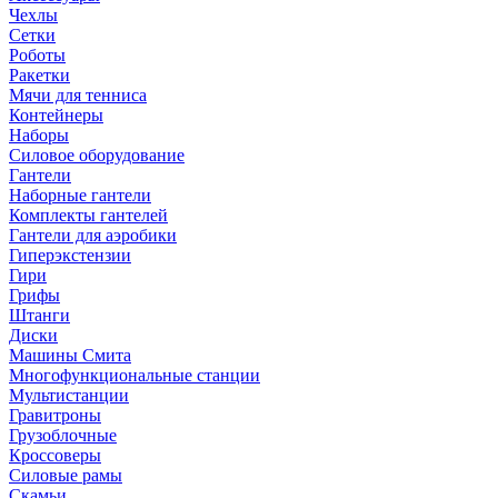
Чехлы
Сетки
Роботы
Ракетки
Мячи для тенниса
Контейнеры
Наборы
Силовое оборудование
Гантели
Наборные гантели
Комплекты гантелей
Гантели для аэробики
Гиперэкстензии
Гири
Грифы
Штанги
Диски
Машины Смита
Многофункциональные станции
Мультистанции
Гравитроны
Грузоблочные
Кроссоверы
Силовые рамы
Скамьи