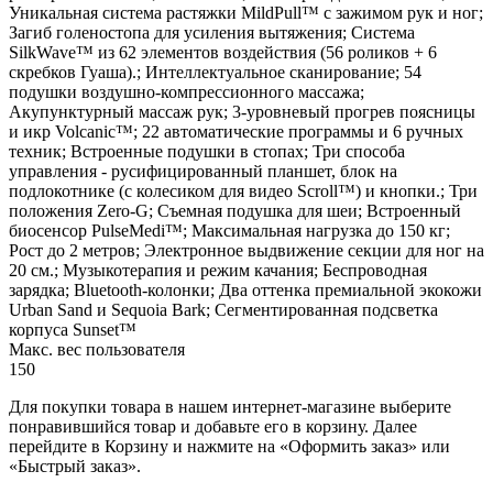
Уникальная система растяжки MildPull™ с зажимом рук и ног;
Загиб голеностопа для усиления вытяжения; Система
SilkWave™ из 62 элементов воздействия (56 роликов + 6
скребков Гуаша).; Интеллектуальное сканирование; 54
подушки воздушно-компрессионного массажа;
Акупунктурный массаж рук; 3-уровневый прогрев поясницы
и икр Volcanic™; 22 автоматические программы и 6 ручных
техник; Встроенные подушки в стопах; Три способа
управления - русифицированный планшет, блок на
подлокотнике (с колесиком для видео Scroll™) и кнопки.; Три
положения Zero-G; Съемная подушка для шеи; Встроенный
биосенсор PulseMedi™; Максимальная нагрузка до 150 кг;
Рост до 2 метров; Электронное выдвижение секции для ног на
20 см.; Музыкотерапия и режим качания; Беспроводная
зарядка; Bluetooth-колонки; Два оттенка премиальной экокожи
Urban Sand и Sequoia Bark; Сегментированная подсветка
корпуса Sunset™
Макс. вес пользователя
150
Для покупки товара в нашем интернет-магазине выберите
понравившийся товар и добавьте его в корзину. Далее
перейдите в Корзину и нажмите на «Оформить заказ» или
«Быстрый заказ».