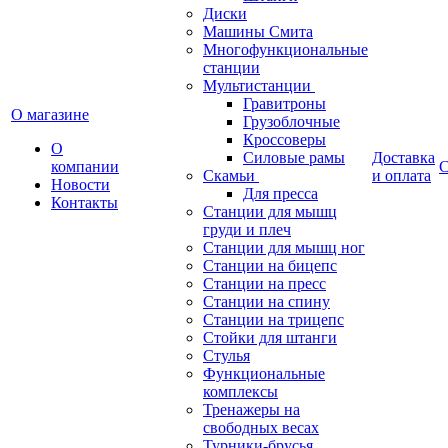
Диски
Машины Смита
Многофункциональные
станции
Мультистанции
Гравитроны
О магазине
Грузоблочные
Кроссоверы
О
Силовые рамы
Доставка
компании
С
Скамьи
и оплата
Новости
Для пресса
Контакты
Станции для мышц
груди и плеч
Станции для мышц ног
Станции на бицепс
Станции на пресс
Станции на спину
Станции на трицепс
Стойки для штанги
Стулья
Функциональные
комплексы
Тренажеры на
свободных весах
Турники-брусья