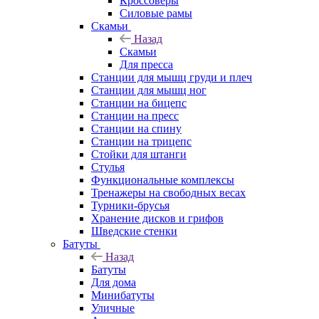
Кроссоверы
Силовые рамы
Скамьи
Назад
Скамьи
Для пресса
Станции для мышц груди и плеч
Станции для мышц ног
Станции на бицепс
Станции на пресс
Станции на спину
Станции на трицепс
Стойки для штанги
Стулья
Функциональные комплексы
Тренажеры на свободных весах
Турники-брусья
Хранение дисков и грифов
Шведские стенки
Батуты
Назад
Батуты
Для дома
Минибатуты
Уличные