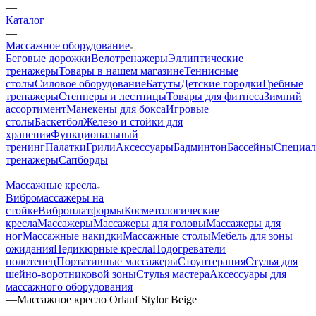
—
Каталог
—
Массажное оборудование
Беговые дорожки
Велотренажеры
Эллиптические
тренажеры
Товары в нашем магазине
Теннисные
столы
Силовое оборудование
Батуты
Детские городки
Гребные
тренажеры
Степперы и лестницы
Товары для фитнеса
Зимний
ассортимент
Манекены для бокса
Игровые
столы
Баскетбол
Железо и стойки для
хранения
Функциональный
тренинг
Палатки
Грили
Аксессуары
Бадминтон
Бассейны
Специал
тренажеры
Сапборды
—
Массажные кресла
Вибромассажёры на
стойке
Виброплатформы
Косметологические
кресла
Массажеры
Массажеры для головы
Массажеры для
ног
Массажные накидки
Массажные столы
Мебель для зоны
ожидания
Педикюрные кресла
Подогреватели
полотенец
Портативные массажеры
Стоунтерапия
Стулья для
шейно-воротниковой зоны
Стулья мастера
Аксессуары для
массажного оборудования
—
Массажное кресло Orlauf Stylor Beige