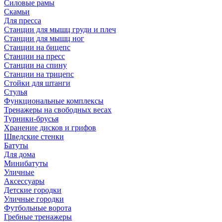
Силовые рамы
Скамьи
Для пресса
Станции для мышц груди и плеч
Станции для мышц ног
Станции на бицепс
Станции на пресс
Станции на спину
Станции на трицепс
Стойки для штанги
Стулья
Функциональные комплексы
Тренажеры на свободных весах
Турники-брусья
Хранение дисков и грифов
Шведские стенки
Батуты
Для дома
Минибатуты
Уличные
Аксессуары
Детские городки
Уличные городки
Футбольные ворота
Гребные тренажеры