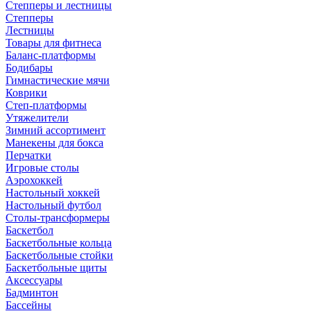
Степперы и лестницы
Степперы
Лестницы
Товары для фитнеса
Баланс-платформы
Бодибары
Гимнастические мячи
Коврики
Степ-платформы
Утяжелители
Зимний ассортимент
Манекены для бокса
Перчатки
Игровые столы
Аэрохоккей
Настольный хоккей
Настольный футбол
Столы-трансформеры
Баскетбол
Баскетбольные кольца
Баскетбольные стойки
Баскетбольные щиты
Аксессуары
Бадминтон
Бассейны