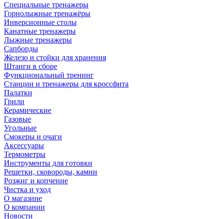
Специальные тренажеры
Горнолыжные тренажёры
Инверсионные столы
Канатные тренажеры
Лыжные тренажеры
Сапборды
Железо и стойки для хранения
Штанги в сборе
Функциональный тренинг
Станции и тренажеры для кроссфита
Палатки
Грили
Керамические
Газовые
Угольные
Смокеры и очаги
Аксессуары
Термометры
Инструменты для готовки
Решетки, сковороды, камни
Розжиг и копчение
Чистка и уход
О магазине
О компании
Новости