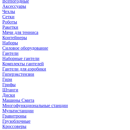
Всепогодные
Аксессуары
Чехлы
Сетки
Роботы
Ракетки
Мячи для тенниса
Контейнеры
Наборы
Силовое оборудование
Гантели
Наборные гантели
Комплекты гантелей
Гантели для аэробики
Гиперэкстензии
Гири
Грифы
Штанги
Диски
Машины Смита
Многофункциональные станции
Мультистанции
Гравитроны
Грузоблочные
Кроссоверы