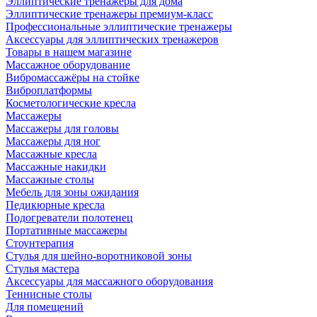
Эллиптические тренажеры для дома
Эллиптические тренажеры премиум-класс
Профессиональные эллиптические тренажеры
Аксессуары для эллиптических тренажеров
Товары в нашем магазине
Массажное оборудование
Вибромассажёры на стойке
Виброплатформы
Косметологические кресла
Массажеры
Массажеры для головы
Массажеры для ног
Массажные кресла
Массажные накидки
Массажные столы
Мебель для зоны ожидания
Педикюрные кресла
Подогреватели полотенец
Портативные массажеры
Стоунтерапия
Стулья для шейно-воротниковой зоны
Стулья мастера
Аксессуары для массажного оборудования
Теннисные столы
Для помещений