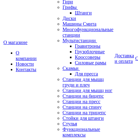
Гири
Грифы
Штанги
Диски
Машины Смита
Многофункциональные
станции
Мультистанции
О магазине
Гравитроны
Грузоблочные
О
Доставка
Кроссоверы
компании
С
и оплата
Силовые рамы
Новости
Скамьи
Контакты
Для пресса
Станции для мышц
груди и плеч
Станции для мышц ног
Станции на бицепс
Станции на пресс
Станции на спину
Станции на трицепс
Стойки для штанги
Стулья
Функциональные
комплексы