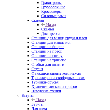
Гравитроны
Грузоблочные
Кроссоверы
Силовые рамы
Скамьи
Назад
Скамьи
Для пресса
Станции для мышц груди и плеч
Станции для мышц ног
Станции на бицепс
Станции на пресс
Станции на спину
Станции на трицепс
Стойки для штанги
Стулья
Функциональные комплексы
Тренажеры на свободных весах
Турники-брусья
Хранение дисков и грифов
Шведские стенки
Батуты
Назад
Батуты
Для дома