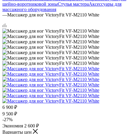
шейно-воротниковой зоны
Стулья мастера
Аксессуары для
массажного оборудования
—
Массажер для ног VictoryFit VF-M2110 White
6 900
₽
9 500
₽
-
27
%
Экономия
2 600
₽
Варианты цен