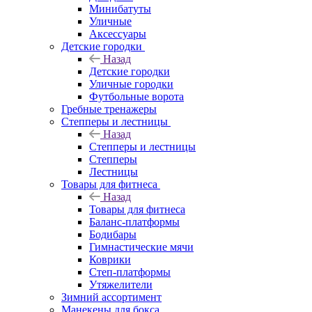
Минибатуты
Уличные
Аксессуары
Детские городки
Назад
Детские городки
Уличные городки
Футбольные ворота
Гребные тренажеры
Степперы и лестницы
Назад
Степперы и лестницы
Степперы
Лестницы
Товары для фитнеса
Назад
Товары для фитнеса
Баланс-платформы
Бодибары
Гимнастические мячи
Коврики
Степ-платформы
Утяжелители
Зимний ассортимент
Манекены для бокса