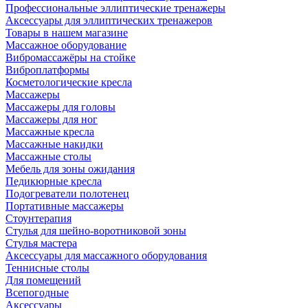
Профессиональные эллиптические тренажеры
Аксессуары для эллиптических тренажеров
Товары в нашем магазине
Массажное оборудование
Вибромассажёры на стойке
Виброплатформы
Косметологические кресла
Массажеры
Массажеры для головы
Массажеры для ног
Массажные кресла
Массажные накидки
Массажные столы
Мебель для зоны ожидания
Педикюрные кресла
Подогреватели полотенец
Портативные массажеры
Стоунтерапия
Стулья для шейно-воротниковой зоны
Стулья мастера
Аксессуары для массажного оборудования
Теннисные столы
Для помещений
Всепогодные
Аксессуары