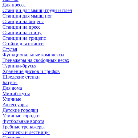
Для пресса
Станции для мышц груди и плеч
Станции для мышц ног
Станции на бицепс
Станции на пресс
Станции на спину
Станции на трицепс
Стойки для штанги
Стулья
Функциональные комплексы
Тренажеры на свободных весах
Турники-брусья
Хранение дисков и грифов
Шведские стенки
Батуты
Для дома
Минибатуты
Уличные
Аксессуары
Детские городки
Уличные городки
Футбольные ворота
Гребные тренажеры
Степперы и лестницы
Степперы