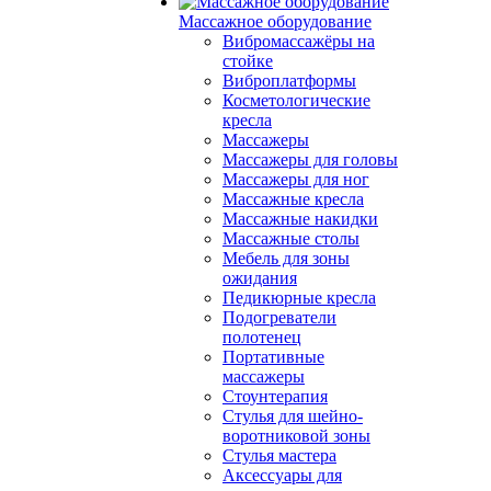
Массажное оборудование
Вибромассажёры на
стойке
Виброплатформы
Косметологические
кресла
Массажеры
Массажеры для головы
Массажеры для ног
Массажные кресла
Массажные накидки
Массажные столы
Мебель для зоны
ожидания
Педикюрные кресла
Подогреватели
полотенец
Портативные
массажеры
Стоунтерапия
Стулья для шейно-
воротниковой зоны
Стулья мастера
Аксессуары для