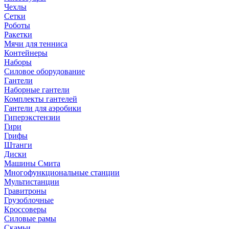
Чехлы
Сетки
Роботы
Ракетки
Мячи для тенниса
Контейнеры
Наборы
Силовое оборудование
Гантели
Наборные гантели
Комплекты гантелей
Гантели для аэробики
Гиперэкстензии
Гири
Грифы
Штанги
Диски
Машины Смита
Многофункциональные станции
Мультистанции
Гравитроны
Грузоблочные
Кроссоверы
Силовые рамы
Скамьи