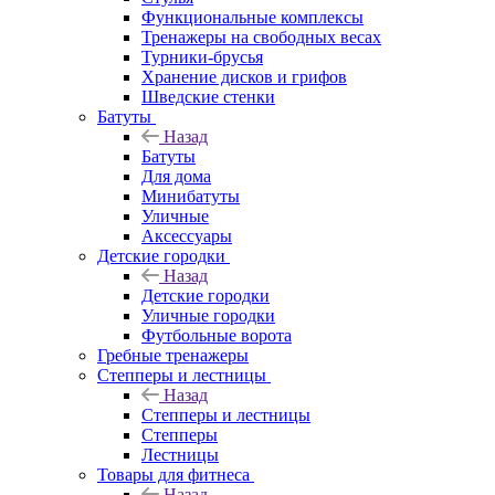
Функциональные комплексы
Тренажеры на свободных весах
Турники-брусья
Хранение дисков и грифов
Шведские стенки
Батуты
Назад
Батуты
Для дома
Минибатуты
Уличные
Аксессуары
Детские городки
Назад
Детские городки
Уличные городки
Футбольные ворота
Гребные тренажеры
Степперы и лестницы
Назад
Степперы и лестницы
Степперы
Лестницы
Товары для фитнеса
Назад