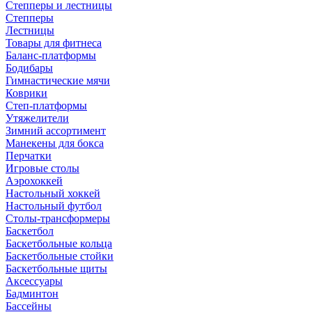
Степперы и лестницы
Степперы
Лестницы
Товары для фитнеса
Баланс-платформы
Бодибары
Гимнастические мячи
Коврики
Степ-платформы
Утяжелители
Зимний ассортимент
Манекены для бокса
Перчатки
Игровые столы
Аэрохоккей
Настольный хоккей
Настольный футбол
Столы-трансформеры
Баскетбол
Баскетбольные кольца
Баскетбольные стойки
Баскетбольные щиты
Аксессуары
Бадминтон
Бассейны