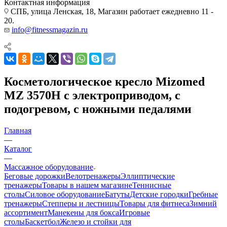
Контактная информация
СПБ, улица Ленская, 18, Магазин работает ежедневно 11 -
20.
info@fitnessmagazin.ru
Косметологическое кресло Mizomed
MZ 3570H с электроприводом, с
подогревом, с ножными педалями
Главная
—
Каталог
—
Массажное оборудование
Беговые дорожки
Велотренажеры
Эллиптические
тренажеры
Товары в нашем магазине
Теннисные
столы
Силовое оборудование
Батуты
Детские городки
Гребные
тренажеры
Степперы и лестницы
Товары для фитнеса
Зимний
ассортимент
Манекены для бокса
Игровые
столы
Баскетбол
Железо и стойки для