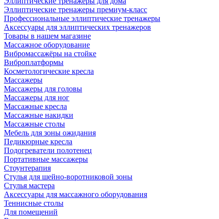
Эллиптические тренажеры для дома
Эллиптические тренажеры премиум-класс
Профессиональные эллиптические тренажеры
Аксессуары для эллиптических тренажеров
Товары в нашем магазине
Массажное оборудование
Вибромассажёры на стойке
Виброплатформы
Косметологические кресла
Массажеры
Массажеры для головы
Массажеры для ног
Массажные кресла
Массажные накидки
Массажные столы
Мебель для зоны ожидания
Педикюрные кресла
Подогреватели полотенец
Портативные массажеры
Стоунтерапия
Стулья для шейно-воротниковой зоны
Стулья мастера
Аксессуары для массажного оборудования
Теннисные столы
Для помещений