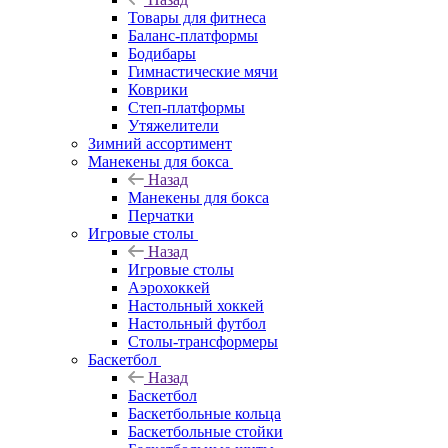
Товары для фитнеса
Баланс-платформы
Бодибары
Гимнастические мячи
Коврики
Степ-платформы
Утяжелители
Зимний ассортимент
Манекены для бокса
Назад
Манекены для бокса
Перчатки
Игровые столы
Назад
Игровые столы
Аэрохоккей
Настольный хоккей
Настольный футбол
Столы-трансформеры
Баскетбол
Назад
Баскетбол
Баскетбольные кольца
Баскетбольные стойки