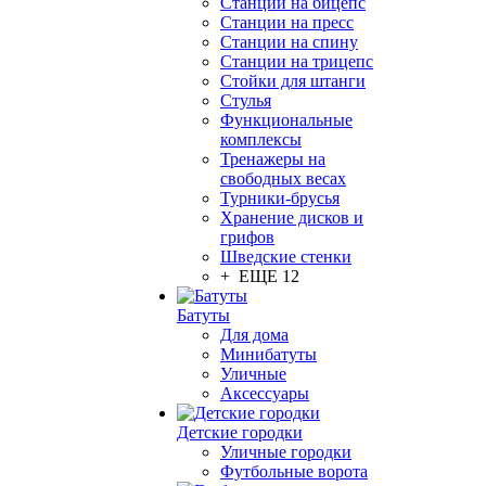
Станции на бицепс
Станции на пресс
Станции на спину
Станции на трицепс
Стойки для штанги
Стулья
Функциональные
комплексы
Тренажеры на
свободных весах
Турники-брусья
Хранение дисков и
грифов
Шведские стенки
+ ЕЩЕ 12
Батуты
Для дома
Минибатуты
Уличные
Аксессуары
Детские городки
Уличные городки
Футбольные ворота