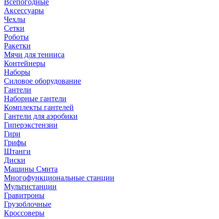
Всепогодные
Аксессуары
Чехлы
Сетки
Роботы
Ракетки
Мячи для тенниса
Контейнеры
Наборы
Силовое оборудование
Гантели
Наборные гантели
Комплекты гантелей
Гантели для аэробики
Гиперэкстензии
Гири
Грифы
Штанги
Диски
Машины Смита
Многофункциональные станции
Мультистанции
Гравитроны
Грузоблочные
Кроссоверы