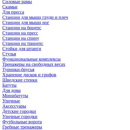
Силовые рамы
Скамьи
Для пресса
Станции для мышц груди и плеч
Станции для мышц ног
Станции на бицепс
Станции на пресс
Станции на спину
Станции на трицепс
Стойки для штанги
Стулья
Функциональные комплексы
Тренажеры на свободных весах
Турники-брусья
Хранение дисков и грифов
Шведские стенки
Батуты
Для дома
Минибатуты
Уличные
Аксессуары
Детские городки
Уличные городки
Футбольные ворота
Гребные тренажеры