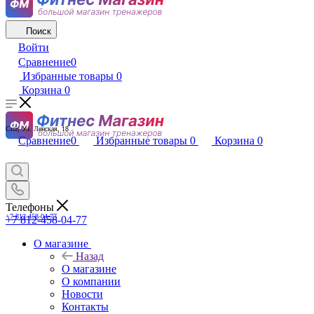
Поиск
Войти
Сравнение
0
Избранные товары
0
Корзина
0
Спб, Ул. Ленская, 18
Сравнение
0
Избранные товары
0
Корзина
0
Телефоны
+7 812-458-04-77
+7 812-458-04-77
О магазине
Назад
О магазине
О компании
Новости
Контакты