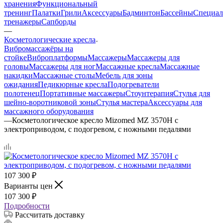
хранения
Функциональный
тренинг
Палатки
Грили
Аксессуары
Бадминтон
Бассейны
Специал
тренажеры
Сапборды
—
Косметологические кресла
Вибромассажёры на
стойке
Виброплатформы
Массажеры
Массажеры для
головы
Массажеры для ног
Массажные кресла
Массажные
накидки
Массажные столы
Мебель для зоны
ожидания
Педикюрные кресла
Подогреватели
полотенец
Портативные массажеры
Стоунтерапия
Стулья для
шейно-воротниковой зоны
Стулья мастера
Аксессуары для
массажного оборудования
—
Косметологическое кресло Mizomed MZ 3570H с
электроприводом, с подогревом, с ножными педалями
107 300
₽
Варианты цен
107 300
₽
Подробности
Рассчитать доставку