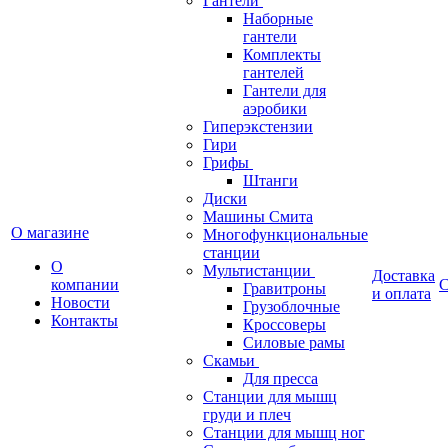
Гантели
Наборные
гантели
Комплекты
гантелей
Гантели для
аэробики
Гиперэкстензии
Гири
Грифы
Штанги
Диски
Машины Смита
О магазине
Многофункциональные
станции
О
Мультистанции
Доставка
компании
С
Гравитроны
и оплата
Новости
Грузоблочные
Контакты
Кроссоверы
Силовые рамы
Скамьи
Для пресса
Станции для мышц
груди и плеч
Станции для мышц ног