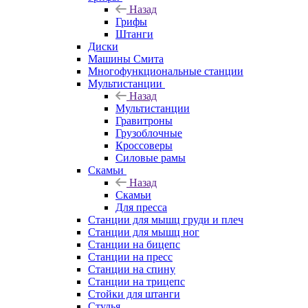
Назад
Грифы
Штанги
Диски
Машины Смита
Многофункциональные станции
Мультистанции
Назад
Мультистанции
Гравитроны
Грузоблочные
Кроссоверы
Силовые рамы
Скамьи
Назад
Скамьи
Для пресса
Станции для мышц груди и плеч
Станции для мышц ног
Станции на бицепс
Станции на пресс
Станции на спину
Станции на трицепс
Стойки для штанги
Стулья