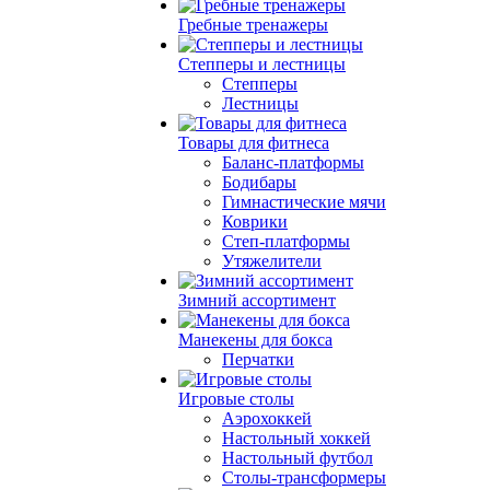
Гребные тренажеры
Степперы и лестницы
Степперы
Лестницы
Товары для фитнеса
Баланс-платформы
Бодибары
Гимнастические мячи
Коврики
Степ-платформы
Утяжелители
Зимний ассортимент
Манекены для бокса
Перчатки
Игровые столы
Аэрохоккей
Настольный хоккей
Настольный футбол
Столы-трансформеры