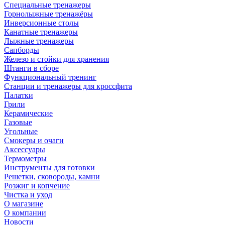
Специальные тренажеры
Горнолыжные тренажёры
Инверсионные столы
Канатные тренажеры
Лыжные тренажеры
Сапборды
Железо и стойки для хранения
Штанги в сборе
Функциональный тренинг
Станции и тренажеры для кроссфита
Палатки
Грили
Керамические
Газовые
Угольные
Смокеры и очаги
Аксессуары
Термометры
Инструменты для готовки
Решетки, сковороды, камни
Розжиг и копчение
Чистка и уход
О магазине
О компании
Новости