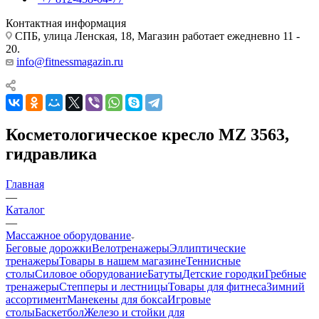
Контактная информация
СПБ, улица Ленская, 18, Магазин работает ежедневно 11 -
20.
info@fitnessmagazin.ru
Косметологическое кресло MZ 3563,
гидравлика
Главная
—
Каталог
—
Массажное оборудование
Беговые дорожки
Велотренажеры
Эллиптические
тренажеры
Товары в нашем магазине
Теннисные
столы
Силовое оборудование
Батуты
Детские городки
Гребные
тренажеры
Степперы и лестницы
Товары для фитнеса
Зимний
ассортимент
Манекены для бокса
Игровые
столы
Баскетбол
Железо и стойки для