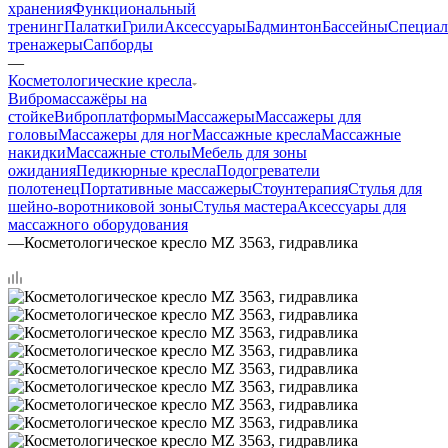
хранения
Функциональный
тренинг
Палатки
Грили
Аксессуары
Бадминтон
Бассейны
Специал
тренажеры
Сапборды
—
Косметологические кресла
Вибромассажёры на
стойке
Виброплатформы
Массажеры
Массажеры для
головы
Массажеры для ног
Массажные кресла
Массажные
накидки
Массажные столы
Мебель для зоны
ожидания
Педикюрные кресла
Подогреватели
полотенец
Портативные массажеры
Стоунтерапия
Стулья для
шейно-воротниковой зоны
Стулья мастера
Аксессуары для
массажного оборудования
—
Косметологическое кресло MZ 3563, гидравлика