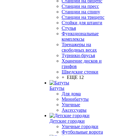
Станции на бицепс
Станции на пресс
Станции на спину
Станции на трицепс
Стойки для штанги
Стулья
Функциональные
комплексы
Тренажеры на
свободных весах
Турники-брусья
Хранение дисков и
грифов
Шведские стенки
+ ЕЩЕ 12
Батуты
Для дома
Минибатуты
Уличные
Аксессуары
Детские городки
Уличные городки
Футбольные ворота