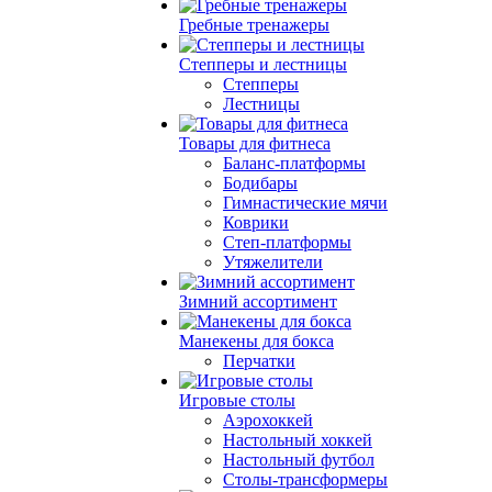
Гребные тренажеры
Степперы и лестницы
Степперы
Лестницы
Товары для фитнеса
Баланс-платформы
Бодибары
Гимнастические мячи
Коврики
Степ-платформы
Утяжелители
Зимний ассортимент
Манекены для бокса
Перчатки
Игровые столы
Аэрохоккей
Настольный хоккей
Настольный футбол
Столы-трансформеры