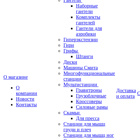
Гантели
Наборные
гантели
Комплекты
гантелей
Гантели для
аэробики
Гиперэкстензии
Гири
Грифы
Штанги
Диски
Машины Смита
Многофункциональные
О магазине
станции
Мультистанции
О
Гравитроны
Доставка
компании
С
Грузоблочные
и оплата
Новости
Кроссоверы
Контакты
Силовые рамы
Скамьи
Для пресса
Станции для мышц
груди и плеч
Станции для мышц ног