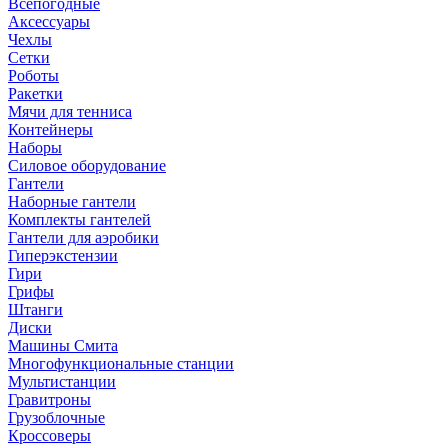
Всепогодные
Аксессуары
Чехлы
Сетки
Роботы
Ракетки
Мячи для тенниса
Контейнеры
Наборы
Силовое оборудование
Гантели
Наборные гантели
Комплекты гантелей
Гантели для аэробики
Гиперэкстензии
Гири
Грифы
Штанги
Диски
Машины Смита
Многофункциональные станции
Мультистанции
Гравитроны
Грузоблочные
Кроссоверы