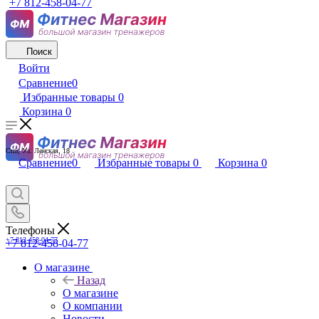
+7 812-458-04-77
Поиск
Войти
Сравнение
0
Избранные товары
0
Корзина
0
Спб, Ул. Ленская, 18
Сравнение
0
Избранные товары
0
Корзина
0
Телефоны
+7 812-458-04-77
+7 812-458-04-77
О магазине
Назад
О магазине
О компании
Новости