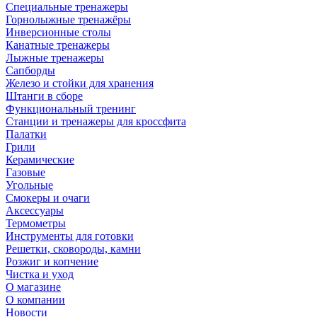
Специальные тренажеры
Горнолыжные тренажёры
Инверсионные столы
Канатные тренажеры
Лыжные тренажеры
Сапборды
Железо и стойки для хранения
Штанги в сборе
Функциональный тренинг
Станции и тренажеры для кроссфита
Палатки
Грили
Керамические
Газовые
Угольные
Смокеры и очаги
Аксессуары
Термометры
Инструменты для готовки
Решетки, сковороды, камни
Розжиг и копчение
Чистка и уход
О магазине
О компании
Новости