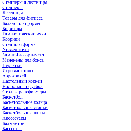
Степперы и лестницы
Степперы
Лестницы
Товары для фитнеса
Баланс-платформы
Бодибары
Гимнастические мячи
Коврики
Степ-платформы
Утяжелители
Зимний ассортимент
Манекены для бокса
Перчатки
Игровые столы
Аэрохоккей
Настольный хоккей
Настольный футбол
Столы-трансформеры
Баскетбол
Баскетбольные кольца
Баскетбольные стойки
Баскетбольные щиты
Аксессуары
Бадминтон
Бассейны