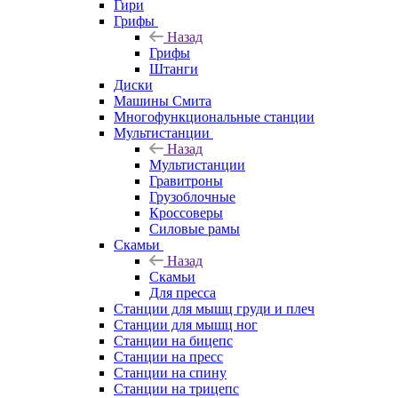
Гири
Грифы
Назад
Грифы
Штанги
Диски
Машины Смита
Многофункциональные станции
Мультистанции
Назад
Мультистанции
Гравитроны
Грузоблочные
Кроссоверы
Силовые рамы
Скамьи
Назад
Скамьи
Для пресса
Станции для мышц груди и плеч
Станции для мышц ног
Станции на бицепс
Станции на пресс
Станции на спину
Станции на трицепс