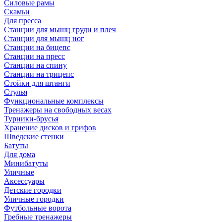
Силовые рамы
Скамьи
Для пресса
Станции для мышц груди и плеч
Станции для мышц ног
Станции на бицепс
Станции на пресс
Станции на спину
Станции на трицепс
Стойки для штанги
Стулья
Функциональные комплексы
Тренажеры на свободных весах
Турники-брусья
Хранение дисков и грифов
Шведские стенки
Батуты
Для дома
Минибатуты
Уличные
Аксессуары
Детские городки
Уличные городки
Футбольные ворота
Гребные тренажеры