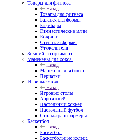
Товары для фитнеса
Назад
Товары для фитнеса
Баланс-платформы
Бодибары
Гимнастические мячи
Коврики
Степ-платформы
Утяжелители
Зимний ассортимент
Манекены для бокса
Назад
Манекены для бокса
Перчатки
Игровые столы
Назад
Игровые столы
Аэрохоккей
Настольный хоккей
Настольный футбол
Столы-трансформеры
Баскетбол
Назад
Баскетбол
Баскетбольные кольца