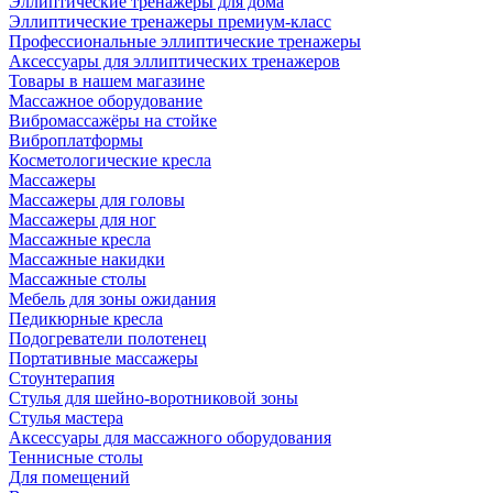
Эллиптические тренажеры для дома
Эллиптические тренажеры премиум-класс
Профессиональные эллиптические тренажеры
Аксессуары для эллиптических тренажеров
Товары в нашем магазине
Массажное оборудование
Вибромассажёры на стойке
Виброплатформы
Косметологические кресла
Массажеры
Массажеры для головы
Массажеры для ног
Массажные кресла
Массажные накидки
Массажные столы
Мебель для зоны ожидания
Педикюрные кресла
Подогреватели полотенец
Портативные массажеры
Стоунтерапия
Стулья для шейно-воротниковой зоны
Стулья мастера
Аксессуары для массажного оборудования
Теннисные столы
Для помещений