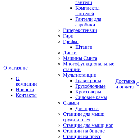
гантели
Комплекты
гантелей
Гантели для
аэробики
Гиперэкстензии
Гири
Грифы
Штанги
Диски
Машины Смита
Многофункциональные
О магазине
станции
Мультистанции
О
Гравитроны
Доставка
компании
С
Грузоблочные
и оплата
Новости
Кроссоверы
Контакты
Силовые рамы
Скамьи
Для пресса
Станции для мышц
груди и плеч
Станции для мышц ног
Станции на бицепс
Станции на пресс