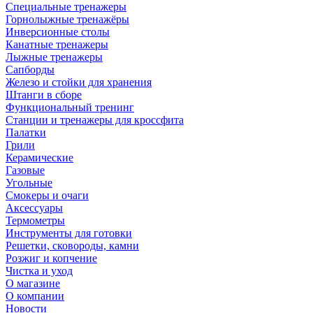
Специальные тренажеры
Горнолыжные тренажёры
Инверсионные столы
Канатные тренажеры
Лыжные тренажеры
Сапборды
Железо и стойки для хранения
Штанги в сборе
Функциональный тренинг
Станции и тренажеры для кроссфита
Палатки
Грили
Керамические
Газовые
Угольные
Смокеры и очаги
Аксессуары
Термометры
Инструменты для готовки
Решетки, сковороды, камни
Розжиг и копчение
Чистка и уход
О магазине
О компании
Новости