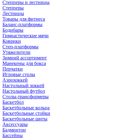
Степперы и лестницы
Степперы
Лестницы
Товары для фитнеса
Баланс-платформы
Бодибары
Гимнастические мячи
Коврики
Степ-платформы
Утяжелители
Зимний ассортимент
Манекены для бокса
Перчатки
Игровые столы
Аэрохоккей
Настольный хоккей
Настольный футбол
Столы-трансформеры
Баскетбол
Баскетбольные кольца
Баскетбольные стойки
Баскетбольные щиты
Аксессуары
Бадминтон
Бассейны