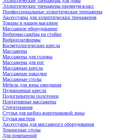
Эллиптические тренажеры для дома
Эллиптические тренажеры премиум-класс
Профессиональные эллиптические тренажеры
Аксессуары для эллиптических тренажеров
Товары в нашем магазине
Массажное оборудование
Вибромассажёры на стойке
Виброплатформы
Косметологические кресла
Массажеры
Массажеры для головы
Массажеры для ног
Массажные кресла
Массажные накидки
Массажные столы
Мебель для зоны ожидания
Педикюрные кресла
Подогреватели полотенец
Портативные массажеры
Стоунтерапия
Стулья для шейно-воротниковой зоны
Стулья мастера
Аксессуары для массажного оборудования
Теннисные столы
Для помещений