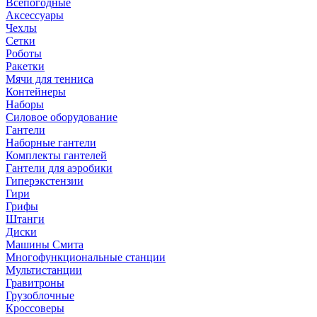
Всепогодные
Аксессуары
Чехлы
Сетки
Роботы
Ракетки
Мячи для тенниса
Контейнеры
Наборы
Силовое оборудование
Гантели
Наборные гантели
Комплекты гантелей
Гантели для аэробики
Гиперэкстензии
Гири
Грифы
Штанги
Диски
Машины Смита
Многофункциональные станции
Мультистанции
Гравитроны
Грузоблочные
Кроссоверы