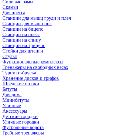
Силовые рамы
Скамьи
Для пресса
Станции для мышц груди и плеч
Станции для мышц ног
Станции на бицепс
Станции на пресс
Станции на спину
Станции на трицепс
Стойки для штанги
Стулья
Функциональные комплексы
Тренажеры на свободных весах
Турники-брусья
Хранение дисков и грифов
Шведские стенки
Батуты
Для дома
Минибатуты
Уличные
Аксессуары
Детские городки
Уличные городки
Футбольные ворота
Гребные тренажеры