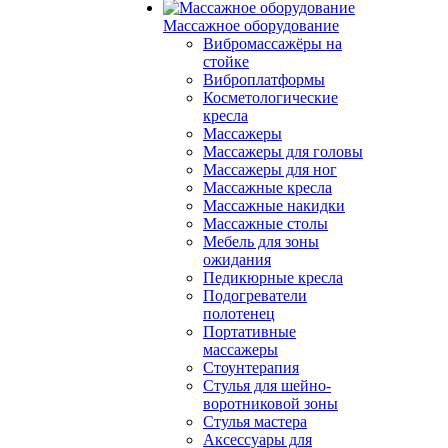
Массажное оборудование
Вибромассажёры на
стойке
Виброплатформы
Косметологические
кресла
Массажеры
Массажеры для головы
Массажеры для ног
Массажные кресла
Массажные накидки
Массажные столы
Мебель для зоны
ожидания
Педикюрные кресла
Подогреватели
полотенец
Портативные
массажеры
Стоунтерапия
Стулья для шейно-
воротниковой зоны
Стулья мастера
Аксессуары для