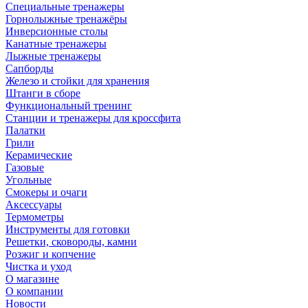
Специальные тренажеры
Горнолыжные тренажёры
Инверсионные столы
Канатные тренажеры
Лыжные тренажеры
Сапборды
Железо и стойки для хранения
Штанги в сборе
Функциональный тренинг
Станции и тренажеры для кроссфита
Палатки
Грили
Керамические
Газовые
Угольные
Смокеры и очаги
Аксессуары
Термометры
Инструменты для готовки
Решетки, сковороды, камни
Розжиг и копчение
Чистка и уход
О магазине
О компании
Новости