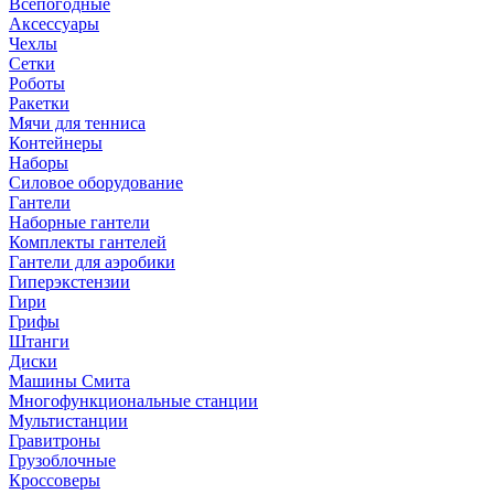
Всепогодные
Аксессуары
Чехлы
Сетки
Роботы
Ракетки
Мячи для тенниса
Контейнеры
Наборы
Силовое оборудование
Гантели
Наборные гантели
Комплекты гантелей
Гантели для аэробики
Гиперэкстензии
Гири
Грифы
Штанги
Диски
Машины Смита
Многофункциональные станции
Мультистанции
Гравитроны
Грузоблочные
Кроссоверы