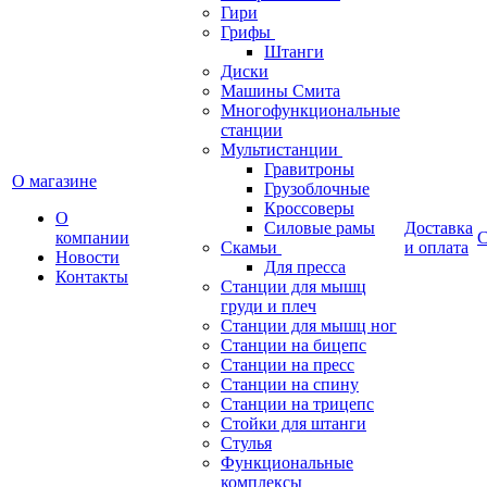
Гири
Грифы
Штанги
Диски
Машины Смита
Многофункциональные
станции
Мультистанции
Гравитроны
О магазине
Грузоблочные
Кроссоверы
О
Силовые рамы
Доставка
компании
С
Скамьи
и оплата
Новости
Для пресса
Контакты
Станции для мышц
груди и плеч
Станции для мышц ног
Станции на бицепс
Станции на пресс
Станции на спину
Станции на трицепс
Стойки для штанги
Стулья
Функциональные
комплексы