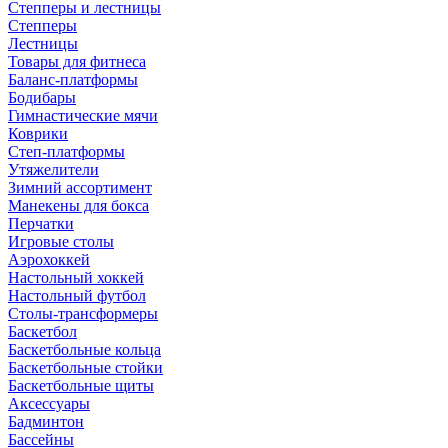
Степперы и лестницы
Степперы
Лестницы
Товары для фитнеса
Баланс-платформы
Бодибары
Гимнастические мячи
Коврики
Степ-платформы
Утяжелители
Зимний ассортимент
Манекены для бокса
Перчатки
Игровые столы
Аэрохоккей
Настольный хоккей
Настольный футбол
Столы-трансформеры
Баскетбол
Баскетбольные кольца
Баскетбольные стойки
Баскетбольные щиты
Аксессуары
Бадминтон
Бассейны