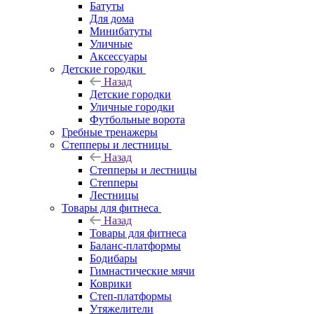
Батуты
Для дома
Минибатуты
Уличные
Аксессуары
Детские городки
Назад
Детские городки
Уличные городки
Футбольные ворота
Гребные тренажеры
Степперы и лестницы
Назад
Степперы и лестницы
Степперы
Лестницы
Товары для фитнеса
Назад
Товары для фитнеса
Баланс-платформы
Бодибары
Гимнастические мячи
Коврики
Степ-платформы
Утяжелители