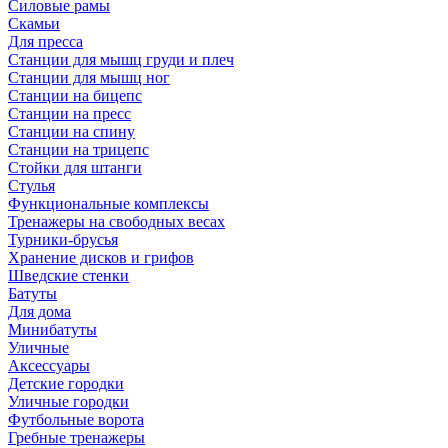
Силовые рамы
Скамьи
Для пресса
Станции для мышц груди и плеч
Станции для мышц ног
Станции на бицепс
Станции на пресс
Станции на спину
Станции на трицепс
Стойки для штанги
Стулья
Функциональные комплексы
Тренажеры на свободных весах
Турники-брусья
Хранение дисков и грифов
Шведские стенки
Батуты
Для дома
Минибатуты
Уличные
Аксессуары
Детские городки
Уличные городки
Футбольные ворота
Гребные тренажеры