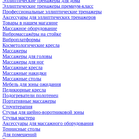
Эллиптические тренажеры для дома
Эллиптические тренажеры премиум-класс
Профессиональные эллиптические тренажеры
Аксессуары для эллиптических тренажеров
Товары в нашем магазине
Массажное оборудование
Вибромассажёры на стойке
Виброплатформы
Косметологические кресла
Массажеры
Массажеры для головы
Массажеры для ног
Массажные кресла
Массажные накидки
Массажные столы
Мебель для зоны ожидания
Педикюрные кресла
Подогреватели полотенец
Портативные массажеры
Стоунтерапия
Стулья для шейно-воротниковой зоны
Стулья мастера
Аксессуары для массажного оборудования
Теннисные столы
Для помещений