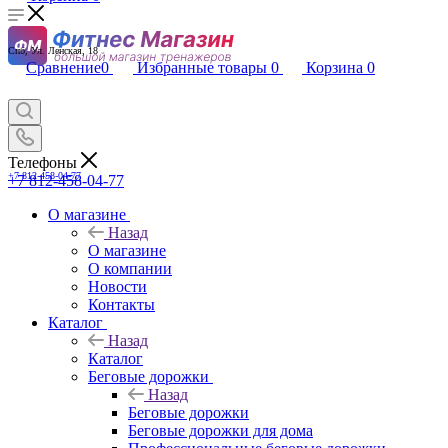
Спб, Ул. Ленская, 18
Сравнение
0
Избранные товары
0
Корзина
0
Телефоны
+7 812-458-04-77
+7 812-458-04-77
О магазине
Назад
О магазине
О компании
Новости
Контакты
Каталог
Назад
Каталог
Беговые дорожки
Назад
Беговые дорожки
Беговые дорожки для дома