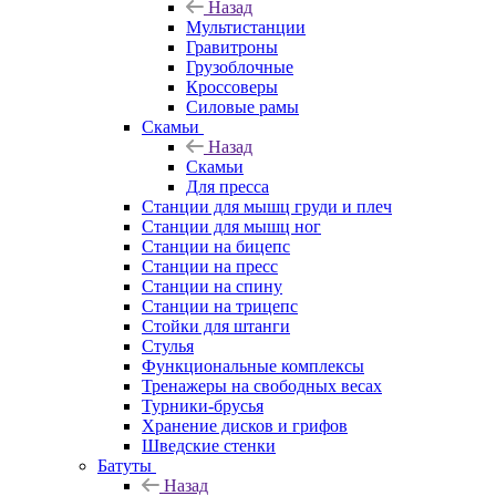
Назад
Мультистанции
Гравитроны
Грузоблочные
Кроссоверы
Силовые рамы
Скамьи
Назад
Скамьи
Для пресса
Станции для мышц груди и плеч
Станции для мышц ног
Станции на бицепс
Станции на пресс
Станции на спину
Станции на трицепс
Стойки для штанги
Стулья
Функциональные комплексы
Тренажеры на свободных весах
Турники-брусья
Хранение дисков и грифов
Шведские стенки
Батуты
Назад