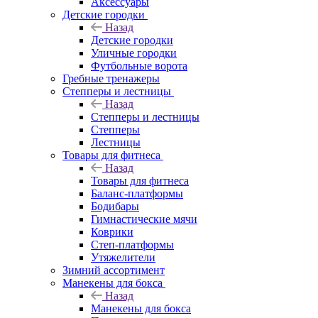
Аксессуары
Детские городки
Назад
Детские городки
Уличные городки
Футбольные ворота
Гребные тренажеры
Степперы и лестницы
Назад
Степперы и лестницы
Степперы
Лестницы
Товары для фитнеса
Назад
Товары для фитнеса
Баланс-платформы
Бодибары
Гимнастические мячи
Коврики
Степ-платформы
Утяжелители
Зимний ассортимент
Манекены для бокса
Назад
Манекены для бокса