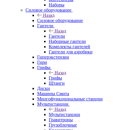
Наборы
Силовое оборудование
Назад
Силовое оборудование
Гантели
Назад
Гантели
Наборные гантели
Комплекты гантелей
Гантели для аэробики
Гиперэкстензии
Гири
Грифы
Назад
Грифы
Штанги
Диски
Машины Смита
Многофункциональные станции
Мультистанции
Назад
Мультистанции
Гравитроны
Грузоблочные