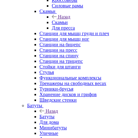
Кроссоверы
Силовые рамы
Скамьи
Назад
Скамьи
Для пресса
Станции для мышц груди и плеч
Станции для мышц ног
Станции на бицепс
Станции на пресс
Станции на спину
Станции на трицепс
Стойки для штанги
Стулья
Функциональные комплексы
Тренажеры на свободных весах
Турники-брусья
Хранение дисков и грифов
Шведские стенки
Батуты
Назад
Батуты
Для дома
Минибатуты
Уличные