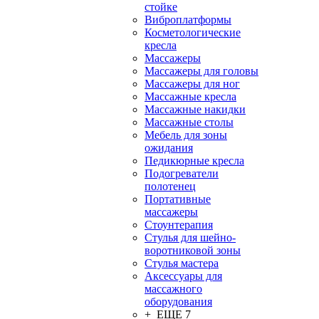
стойке
Виброплатформы
Косметологические
кресла
Массажеры
Массажеры для головы
Массажеры для ног
Массажные кресла
Массажные накидки
Массажные столы
Мебель для зоны
ожидания
Педикюрные кресла
Подогреватели
полотенец
Портативные
массажеры
Стоунтерапия
Стулья для шейно-
воротниковой зоны
Стулья мастера
Аксессуары для
массажного
оборудования
+ ЕЩЕ 7