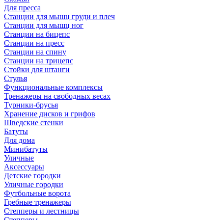
Для пресса
Станции для мышц груди и плеч
Станции для мышц ног
Станции на бицепс
Станции на пресс
Станции на спину
Станции на трицепс
Стойки для штанги
Стулья
Функциональные комплексы
Тренажеры на свободных весах
Турники-брусья
Хранение дисков и грифов
Шведские стенки
Батуты
Для дома
Минибатуты
Уличные
Аксессуары
Детские городки
Уличные городки
Футбольные ворота
Гребные тренажеры
Степперы и лестницы
Степперы