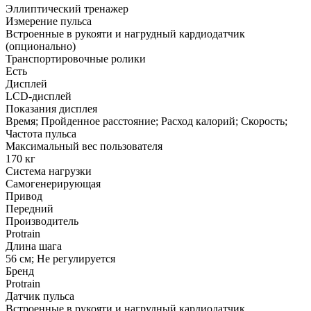
Эллиптический тренажер
Измерение пульса
Встроенные в рукояти и нагрудный кардиодатчик
(опционально)
Транспортировочные ролики
Есть
Дисплей
LCD-дисплей
Показания дисплея
Время; Пройденное расстояние; Расход калорий; Скорость;
Частота пульса
Максимальный вес пользователя
170 кг
Система нагрузки
Самогенерирующая
Привод
Передний
Производитель
Protrain
Длина шага
56 см; Не регулируется
Бренд
Protrain
Датчик пульса
Встроенные в рукояти и нагрудный кардиодатчик