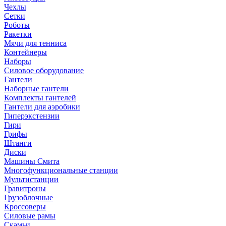
Чехлы
Сетки
Роботы
Ракетки
Мячи для тенниса
Контейнеры
Наборы
Силовое оборудование
Гантели
Наборные гантели
Комплекты гантелей
Гантели для аэробики
Гиперэкстензии
Гири
Грифы
Штанги
Диски
Машины Смита
Многофункциональные станции
Мультистанции
Гравитроны
Грузоблочные
Кроссоверы
Силовые рамы
Скамьи