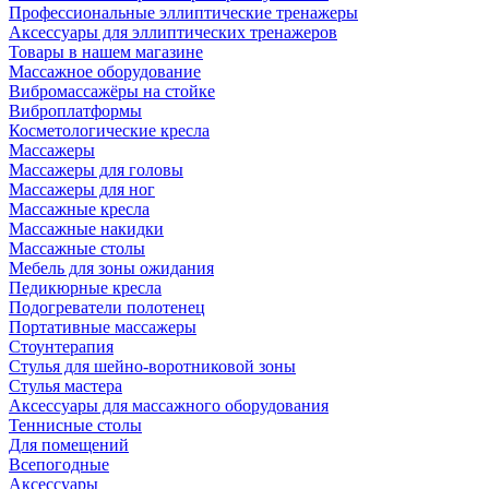
Профессиональные эллиптические тренажеры
Аксессуары для эллиптических тренажеров
Товары в нашем магазине
Массажное оборудование
Вибромассажёры на стойке
Виброплатформы
Косметологические кресла
Массажеры
Массажеры для головы
Массажеры для ног
Массажные кресла
Массажные накидки
Массажные столы
Мебель для зоны ожидания
Педикюрные кресла
Подогреватели полотенец
Портативные массажеры
Стоунтерапия
Стулья для шейно-воротниковой зоны
Стулья мастера
Аксессуары для массажного оборудования
Теннисные столы
Для помещений
Всепогодные
Аксессуары