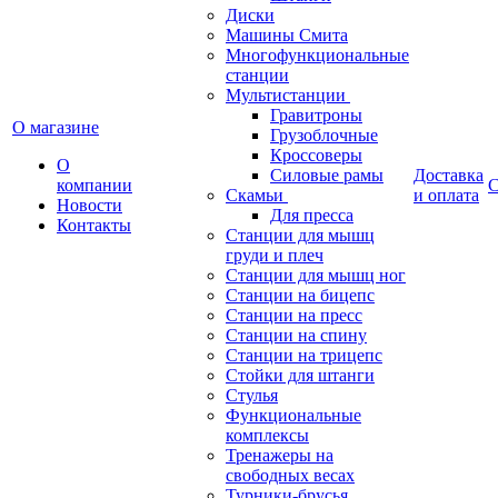
Диски
Машины Смита
Многофункциональные
станции
Мультистанции
Гравитроны
О магазине
Грузоблочные
Кроссоверы
О
Силовые рамы
Доставка
компании
С
Скамьи
и оплата
Новости
Для пресса
Контакты
Станции для мышц
груди и плеч
Станции для мышц ног
Станции на бицепс
Станции на пресс
Станции на спину
Станции на трицепс
Стойки для штанги
Стулья
Функциональные
комплексы
Тренажеры на
свободных весах
Турники-брусья