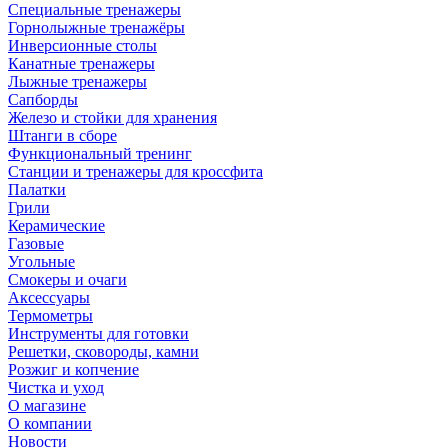
Специальные тренажеры
Горнолыжные тренажёры
Инверсионные столы
Канатные тренажеры
Лыжные тренажеры
Сапборды
Железо и стойки для хранения
Штанги в сборе
Функциональный тренинг
Станции и тренажеры для кроссфита
Палатки
Грили
Керамические
Газовые
Угольные
Смокеры и очаги
Аксессуары
Термометры
Инструменты для готовки
Решетки, сковороды, камни
Розжиг и копчение
Чистка и уход
О магазине
О компании
Новости