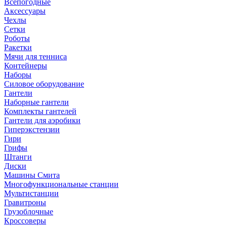
Всепогодные
Аксессуары
Чехлы
Сетки
Роботы
Ракетки
Мячи для тенниса
Контейнеры
Наборы
Силовое оборудование
Гантели
Наборные гантели
Комплекты гантелей
Гантели для аэробики
Гиперэкстензии
Гири
Грифы
Штанги
Диски
Машины Смита
Многофункциональные станции
Мультистанции
Гравитроны
Грузоблочные
Кроссоверы