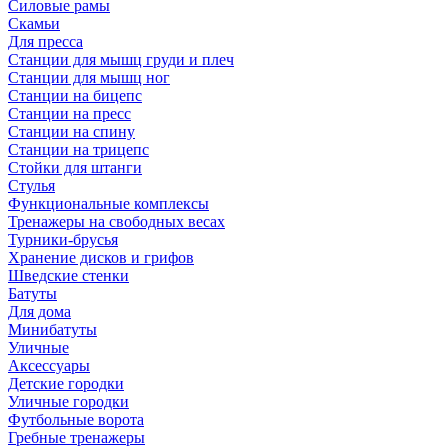
Силовые рамы
Скамьи
Для пресса
Станции для мышц груди и плеч
Станции для мышц ног
Станции на бицепс
Станции на пресс
Станции на спину
Станции на трицепс
Стойки для штанги
Стулья
Функциональные комплексы
Тренажеры на свободных весах
Турники-брусья
Хранение дисков и грифов
Шведские стенки
Батуты
Для дома
Минибатуты
Уличные
Аксессуары
Детские городки
Уличные городки
Футбольные ворота
Гребные тренажеры