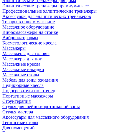
Эллиптические тренажеры для дома
Эллиптические тренажеры премиум-класс
Профессиональные эллиптические тренажеры
Аксессуары для эллиптических тренажеров
Товары в нашем магазине
Массажное оборудование
Вибромассажёры на стойке
Виброплатформы
Косметологические кресла
Массажеры
Массажеры для головы
Массажеры для ног
Массажные кресла
Массажные накидки
Массажные столы
Мебель для зоны ожидания
Педикюрные кресла
Подогреватели полотенец
Портативные массажеры
Стоунтерапия
Стулья для шейно-воротниковой зоны
Стулья мастера
Аксессуары для массажного оборудования
Теннисные столы
Для помещений