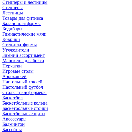
Степперы и лестницы
Степперы
Лестницы
Товары для фитнеса
Баланс-платформы
Бодибары
Гимнастические мячи
Коврики
Степ-платформы
Утяжелители
Зимний ассортимент
Манекены для бокса
Перчатки
Игровые столы
Аэрохоккей
Настольный хоккей
Настольный футбол
Столы-трансформеры
Баскетбол
Баскетбольные кольца
Баскетбольные стойки
Баскетбольные щиты
Аксессуары
Бадминтон
Бассейны