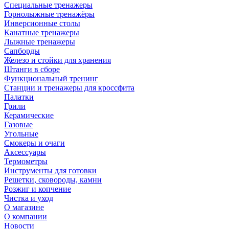
Специальные тренажеры
Горнолыжные тренажёры
Инверсионные столы
Канатные тренажеры
Лыжные тренажеры
Сапборды
Железо и стойки для хранения
Штанги в сборе
Функциональный тренинг
Станции и тренажеры для кроссфита
Палатки
Грили
Керамические
Газовые
Угольные
Смокеры и очаги
Аксессуары
Термометры
Инструменты для готовки
Решетки, сковороды, камни
Розжиг и копчение
Чистка и уход
О магазине
О компании
Новости