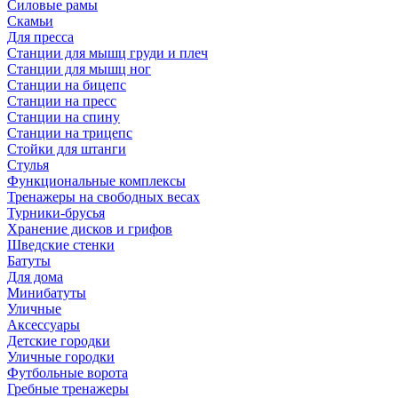
Силовые рамы
Скамьи
Для пресса
Станции для мышц груди и плеч
Станции для мышц ног
Станции на бицепс
Станции на пресс
Станции на спину
Станции на трицепс
Стойки для штанги
Стулья
Функциональные комплексы
Тренажеры на свободных весах
Турники-брусья
Хранение дисков и грифов
Шведские стенки
Батуты
Для дома
Минибатуты
Уличные
Аксессуары
Детские городки
Уличные городки
Футбольные ворота
Гребные тренажеры