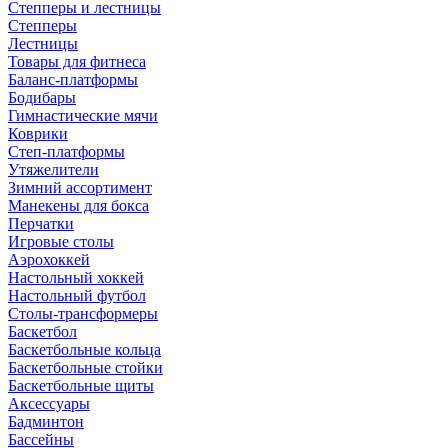
Степперы и лестницы
Степперы
Лестницы
Товары для фитнеса
Баланс-платформы
Бодибары
Гимнастические мячи
Коврики
Степ-платформы
Утяжелители
Зимний ассортимент
Манекены для бокса
Перчатки
Игровые столы
Аэрохоккей
Настольный хоккей
Настольный футбол
Столы-трансформеры
Баскетбол
Баскетбольные кольца
Баскетбольные стойки
Баскетбольные щиты
Аксессуары
Бадминтон
Бассейны