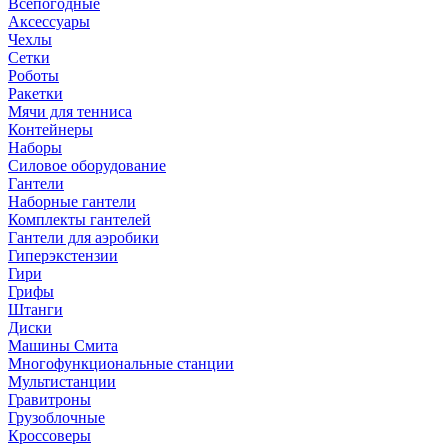
Всепогодные
Аксессуары
Чехлы
Сетки
Роботы
Ракетки
Мячи для тенниса
Контейнеры
Наборы
Силовое оборудование
Гантели
Наборные гантели
Комплекты гантелей
Гантели для аэробики
Гиперэкстензии
Гири
Грифы
Штанги
Диски
Машины Смита
Многофункциональные станции
Мультистанции
Гравитроны
Грузоблочные
Кроссоверы