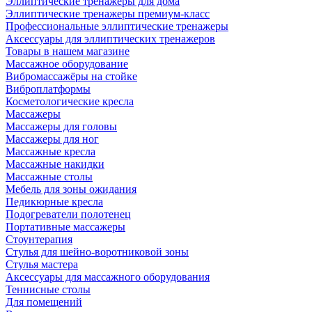
Эллиптические тренажеры для дома
Эллиптические тренажеры премиум-класс
Профессиональные эллиптические тренажеры
Аксессуары для эллиптических тренажеров
Товары в нашем магазине
Массажное оборудование
Вибромассажёры на стойке
Виброплатформы
Косметологические кресла
Массажеры
Массажеры для головы
Массажеры для ног
Массажные кресла
Массажные накидки
Массажные столы
Мебель для зоны ожидания
Педикюрные кресла
Подогреватели полотенец
Портативные массажеры
Стоунтерапия
Стулья для шейно-воротниковой зоны
Стулья мастера
Аксессуары для массажного оборудования
Теннисные столы
Для помещений