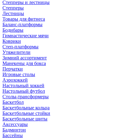
Степперы и лестницы
Степперы
Лестницы
Товары для фитнеса
Баланс-платформы
Бодибары
Гимнастические мячи
Коврики
Степ-платформы
Утяжелители
Зимний ассортимент
Манекены для бокса
Перчатки
Игровые столы
Аэрохоккей
Настольный хоккей
Настольный футбол
Столы-трансформеры
Баскетбол
Баскетбольные кольца
Баскетбольные стойки
Баскетбольные щиты
Аксессуары
Бадминтон
Бассейны