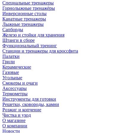
Специальные тренажеры
Горнолыжные тренажёры
Инверсионные столы
Канатные тренажеры
Лыжные тренажеры
Сапборды
Железо и стойки для хранения
Штанги в сборе
Функциональный тренинг
Станции и тренажеры для кроссфита
Палатки
Грили
Керамические
Газовые
Угольные
Смокеры и очаги
Аксессуары
Термометры
Инструменты для готовки
Решетки, сковороды, камни
Розжиг и копчение
Чистка и уход
О магазине
О компании
Новости