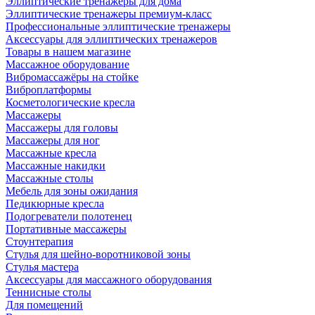
Эллиптические тренажеры для дома
Эллиптические тренажеры премиум-класс
Профессиональные эллиптические тренажеры
Аксессуары для эллиптических тренажеров
Товары в нашем магазине
Массажное оборудование
Вибромассажёры на стойке
Виброплатформы
Косметологические кресла
Массажеры
Массажеры для головы
Массажеры для ног
Массажные кресла
Массажные накидки
Массажные столы
Мебель для зоны ожидания
Педикюрные кресла
Подогреватели полотенец
Портативные массажеры
Стоунтерапия
Стулья для шейно-воротниковой зоны
Стулья мастера
Аксессуары для массажного оборудования
Теннисные столы
Для помещений