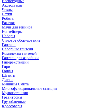
Всепогодные
Аксессуары
Чехлы
Сетки
Роботы
Ракетки
Мячи для тенниса
Контейнеры
Наборы
Силовое оборудование
Гантели
Наборные гантели
Комплекты гантелей
Гантели для аэробики
Гиперэкстензии
Гири
Грифы
Штанги
Диски
Машины Смита
Многофункциональные станции
Мультистанции
Гравитроны
Грузоблочные
Кроссоверы