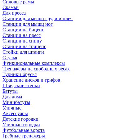
Силовые рамы
Скамьи
Для пресса
Станции для мышц груди и плеч
Станции для мышц ног
Станции на бицепс
Станции на пресс
Станции на спину
Станции на трицепс
Стойки для штанги
Стулья
Функциональные комплексы
Тренажеры на свободных весах
Турники-брусья
Хранение дисков и грифов
Шведские стенки
Батуты
Для дома
Минибатуты
Уличные
Аксессуары
Детские городки
Уличные городки
Футбольные ворота
Гребные тренажеры