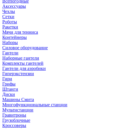
Всепогодные
Аксессуары
Чехлы
Сетки
Роботы
Ракетки
Мячи для тенниса
Контейнеры
Наборы
Силовое оборудование
Гантели
Наборные гантели
Комплекты гантелей
Гантели для аэробики
Гиперэкстензии
Гири
Грифы
Штанги
Диски
Машины Смита
Многофункциональные станции
Мультистанции
Гравитроны
Грузоблочные
Кроссоверы