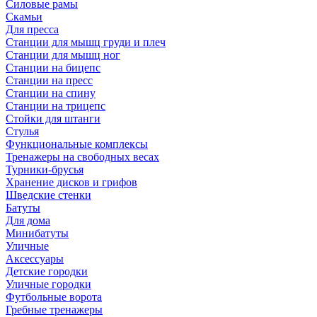
Силовые рамы
Скамьи
Для пресса
Станции для мышц груди и плеч
Станции для мышц ног
Станции на бицепс
Станции на пресс
Станции на спину
Станции на трицепс
Стойки для штанги
Стулья
Функциональные комплексы
Тренажеры на свободных весах
Турники-брусья
Хранение дисков и грифов
Шведские стенки
Батуты
Для дома
Минибатуты
Уличные
Аксессуары
Детские городки
Уличные городки
Футбольные ворота
Гребные тренажеры