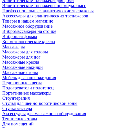
Эллиптические тренажеры для дома
Эллиптические тренажеры премиум-класс
Профессиональные эллиптические тренажеры
Аксессуары для эллиптических тренажеров
Товары в нашем магазине
Массажное оборудование
Вибромассажёры на стойке
Виброплатформы
Косметологические кресла
Массажеры
Массажеры для головы
Массажеры для ног
Массажные кресла
Массажные накидки
Массажные столы
Мебель для зоны ожидания
Педикюрные кресла
Подогреватели полотенец
Портативные массажеры
Стоунтерапия
Стулья для шейно-воротниковой зоны
Стулья мастера
Аксессуары для массажного оборудования
Теннисные столы
Для помещений