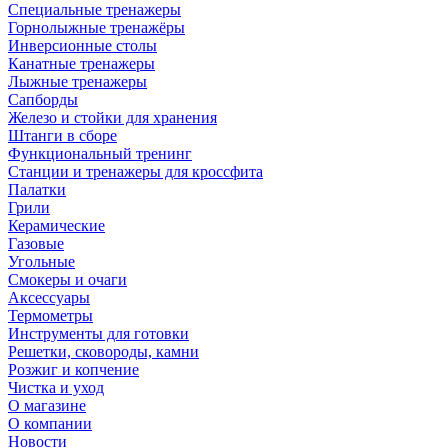
Специальные тренажеры
Горнолыжные тренажёры
Инверсионные столы
Канатные тренажеры
Лыжные тренажеры
Сапборды
Железо и стойки для хранения
Штанги в сборе
Функциональный тренинг
Станции и тренажеры для кроссфита
Палатки
Грили
Керамические
Газовые
Угольные
Смокеры и очаги
Аксессуары
Термометры
Инструменты для готовки
Решетки, сковороды, камни
Розжиг и копчение
Чистка и уход
О магазине
О компании
Новости