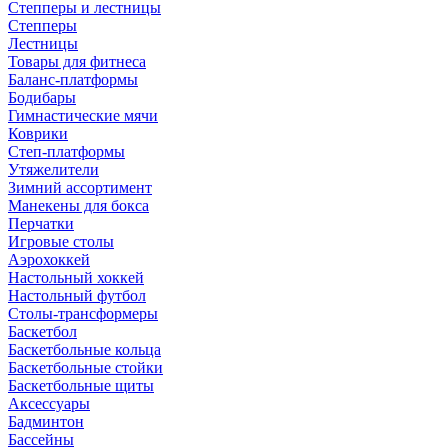
Степперы и лестницы
Степперы
Лестницы
Товары для фитнеса
Баланс-платформы
Бодибары
Гимнастические мячи
Коврики
Степ-платформы
Утяжелители
Зимний ассортимент
Манекены для бокса
Перчатки
Игровые столы
Аэрохоккей
Настольный хоккей
Настольный футбол
Столы-трансформеры
Баскетбол
Баскетбольные кольца
Баскетбольные стойки
Баскетбольные щиты
Аксессуары
Бадминтон
Бассейны