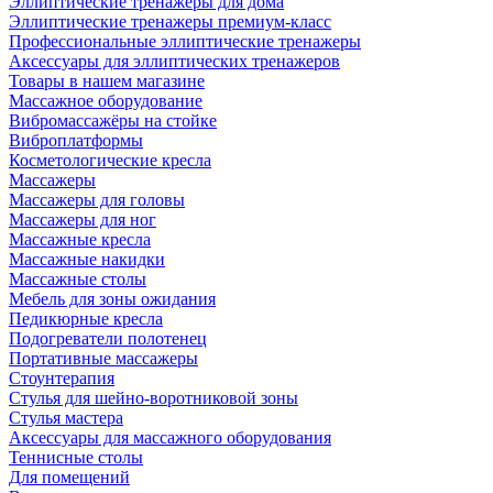
Эллиптические тренажеры для дома
Эллиптические тренажеры премиум-класс
Профессиональные эллиптические тренажеры
Аксессуары для эллиптических тренажеров
Товары в нашем магазине
Массажное оборудование
Вибромассажёры на стойке
Виброплатформы
Косметологические кресла
Массажеры
Массажеры для головы
Массажеры для ног
Массажные кресла
Массажные накидки
Массажные столы
Мебель для зоны ожидания
Педикюрные кресла
Подогреватели полотенец
Портативные массажеры
Стоунтерапия
Стулья для шейно-воротниковой зоны
Стулья мастера
Аксессуары для массажного оборудования
Теннисные столы
Для помещений