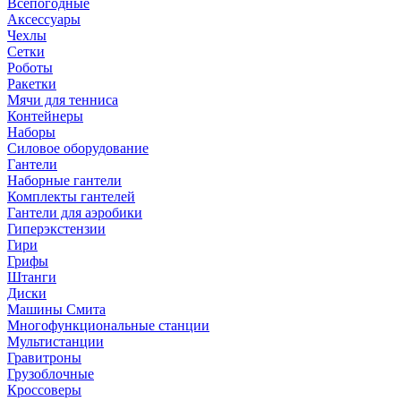
Всепогодные
Аксессуары
Чехлы
Сетки
Роботы
Ракетки
Мячи для тенниса
Контейнеры
Наборы
Силовое оборудование
Гантели
Наборные гантели
Комплекты гантелей
Гантели для аэробики
Гиперэкстензии
Гири
Грифы
Штанги
Диски
Машины Смита
Многофункциональные станции
Мультистанции
Гравитроны
Грузоблочные
Кроссоверы