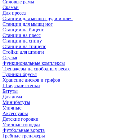
Силовые рамы
Скамьи
Для пресса
Станции для мышц груди и плеч
Станции для мышц ног
Станции на бицепс
Станции на пресс
Станции на спину
Станции на трицепс
Стойки для штанги
Стулья
Функциональные комплексы
Тренажеры на свободных весах
Турники-брусья
Хранение дисков и грифов
Шведские стенки
Батуты
Для дома
Минибатуты
Уличные
Аксессуары
Детские городки
Уличные городки
Футбольные ворота
Гребные тренажеры