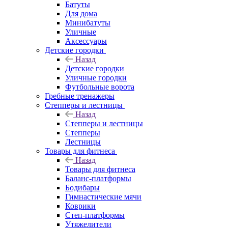
Батуты
Для дома
Минибатуты
Уличные
Аксессуары
Детские городки
Назад
Детские городки
Уличные городки
Футбольные ворота
Гребные тренажеры
Степперы и лестницы
Назад
Степперы и лестницы
Степперы
Лестницы
Товары для фитнеса
Назад
Товары для фитнеса
Баланс-платформы
Бодибары
Гимнастические мячи
Коврики
Степ-платформы
Утяжелители