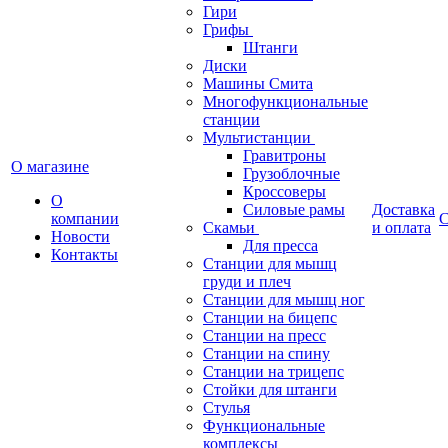
Гири
Грифы
Штанги
Диски
Машины Смита
Многофункциональные
станции
Мультистанции
Гравитроны
О магазине
Грузоблочные
Кроссоверы
О
Силовые рамы
Доставка
компании
С
Скамьи
и оплата
Новости
Для пресса
Контакты
Станции для мышц
груди и плеч
Станции для мышц ног
Станции на бицепс
Станции на пресс
Станции на спину
Станции на трицепс
Стойки для штанги
Стулья
Функциональные
комплексы