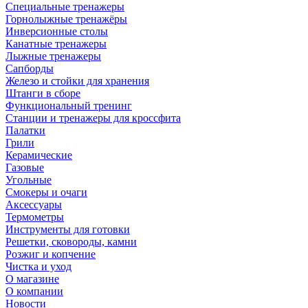
Специальные тренажеры
Горнолыжные тренажёры
Инверсионные столы
Канатные тренажеры
Лыжные тренажеры
Сапборды
Железо и стойки для хранения
Штанги в сборе
Функциональный тренинг
Станции и тренажеры для кроссфита
Палатки
Грили
Керамические
Газовые
Угольные
Смокеры и очаги
Аксессуары
Термометры
Инструменты для готовки
Решетки, сковороды, камни
Розжиг и копчение
Чистка и уход
О магазине
О компании
Новости