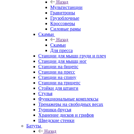
Назад
Мультистанции
Гравитроны
Грузоблочные
Кроссоверы
Силовые рамы
Скамьи
Назад
Скамьи
Для пресса
Станции для мышц груди и плеч
Станции для мышц ног
Станции на бицепс
Станции на пресс
Станции на спину
Станции на трицепс
Стойки для штанги
Стулья
Функциональные комплексы
Тренажеры на свободных весах
Турники-брусья
Хранение дисков и грифов
Шведские стенки
Батуты
Назад