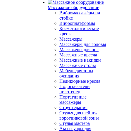
Массажное оборудование
Вибромассажёры на
стойке
Виброплатформы
Косметологические
кресла
Массажеры
Массажеры для головы
Массажеры для ног
Массажные кресла
Массажные накидки
Массажные столы
Мебель для зоны
ожидания
Педикюрные кресла
Подогреватели
полотенец
Портативные
массажеры
Стоунтерапия
Стулья для шейно-
воротниковой зоны
Стулья мастера
Аксессуары для