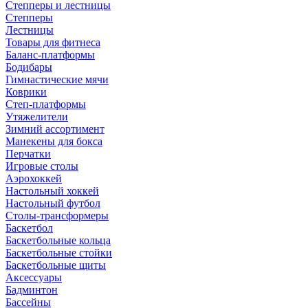
Степперы и лестницы
Степперы
Лестницы
Товары для фитнеса
Баланс-платформы
Бодибары
Гимнастические мячи
Коврики
Степ-платформы
Утяжелители
Зимний ассортимент
Манекены для бокса
Перчатки
Игровые столы
Аэрохоккей
Настольный хоккей
Настольный футбол
Столы-трансформеры
Баскетбол
Баскетбольные кольца
Баскетбольные стойки
Баскетбольные щиты
Аксессуары
Бадминтон
Бассейны