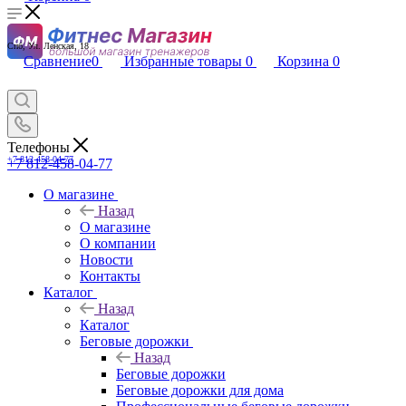
Спб, Ул. Ленская, 18
Сравнение
0
Избранные товары
0
Корзина
0
Телефоны
+7 812-458-04-77
+7 812-458-04-77
О магазине
Назад
О магазине
О компании
Новости
Контакты
Каталог
Назад
Каталог
Беговые дорожки
Назад
Беговые дорожки
Беговые дорожки для дома