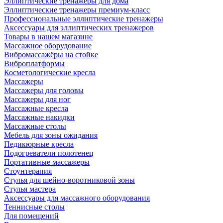
Эллиптические тренажеры для дома
Эллиптические тренажеры премиум-класс
Профессиональные эллиптические тренажеры
Аксессуары для эллиптических тренажеров
Товары в нашем магазине
Массажное оборудование
Вибромассажёры на стойке
Виброплатформы
Косметологические кресла
Массажеры
Массажеры для головы
Массажеры для ног
Массажные кресла
Массажные накидки
Массажные столы
Мебель для зоны ожидания
Педикюрные кресла
Подогреватели полотенец
Портативные массажеры
Стоунтерапия
Стулья для шейно-воротниковой зоны
Стулья мастера
Аксессуары для массажного оборудования
Теннисные столы
Для помещений