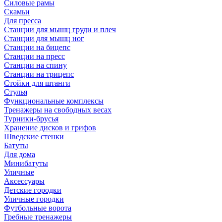
Силовые рамы
Скамьи
Для пресса
Станции для мышц груди и плеч
Станции для мышц ног
Станции на бицепс
Станции на пресс
Станции на спину
Станции на трицепс
Стойки для штанги
Стулья
Функциональные комплексы
Тренажеры на свободных весах
Турники-брусья
Хранение дисков и грифов
Шведские стенки
Батуты
Для дома
Минибатуты
Уличные
Аксессуары
Детские городки
Уличные городки
Футбольные ворота
Гребные тренажеры