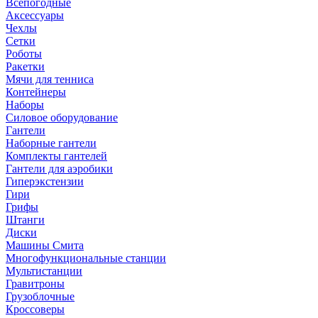
Всепогодные
Аксессуары
Чехлы
Сетки
Роботы
Ракетки
Мячи для тенниса
Контейнеры
Наборы
Силовое оборудование
Гантели
Наборные гантели
Комплекты гантелей
Гантели для аэробики
Гиперэкстензии
Гири
Грифы
Штанги
Диски
Машины Смита
Многофункциональные станции
Мультистанции
Гравитроны
Грузоблочные
Кроссоверы