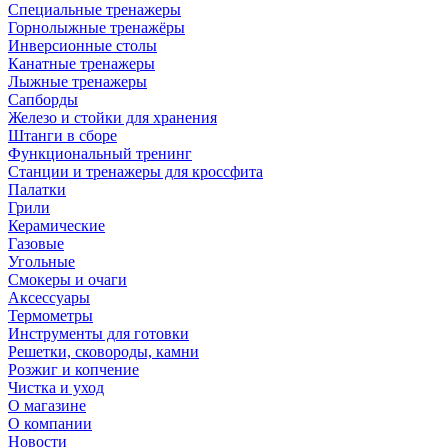
Специальные тренажеры
Горнолыжные тренажёры
Инверсионные столы
Канатные тренажеры
Лыжные тренажеры
Сапборды
Железо и стойки для хранения
Штанги в сборе
Функциональный тренинг
Станции и тренажеры для кроссфита
Палатки
Грили
Керамические
Газовые
Угольные
Смокеры и очаги
Аксессуары
Термометры
Инструменты для готовки
Решетки, сковороды, камни
Розжиг и копчение
Чистка и уход
О магазине
О компании
Новости