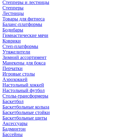
Степперы и лестницы
Степперы
Лестницы
Товары для фитнеса
Баланс-платформы
Бодибары
Гимнастические мячи
Коврики
Степ-платформы
Утяжелители
Зимний ассортимент
Манекены для бокса
Перчатки
Игровые столы
Аэрохоккей
Настольный хоккей
Настольный футбол
Столы-трансформеры
Баскетбол
Баскетбольные кольца
Баскетбольные стойки
Баскетбольные щиты
Аксессуары
Бадминтон
Бассейны