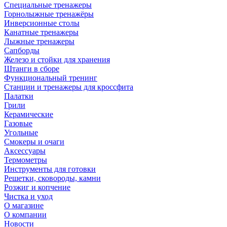
Специальные тренажеры
Горнолыжные тренажёры
Инверсионные столы
Канатные тренажеры
Лыжные тренажеры
Сапборды
Железо и стойки для хранения
Штанги в сборе
Функциональный тренинг
Станции и тренажеры для кроссфита
Палатки
Грили
Керамические
Газовые
Угольные
Смокеры и очаги
Аксессуары
Термометры
Инструменты для готовки
Решетки, сковороды, камни
Розжиг и копчение
Чистка и уход
О магазине
О компании
Новости