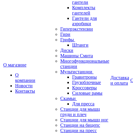
гантели
Комплекты
гантелей
Гантели для
аэробики
Гиперэкстензии
Гири
Грифы
Штанги
Диски
Машины Смита
Многофункциональные
О магазине
станции
Мультистанции
О
Гравитроны
Доставка
компании
С
Грузоблочные
и оплата
Новости
Кроссоверы
Контакты
Силовые рамы
Скамьи
Для пресса
Станции для мышц
груди и плеч
Станции для мышц ног
Станции на бицепс
Станции на пресс