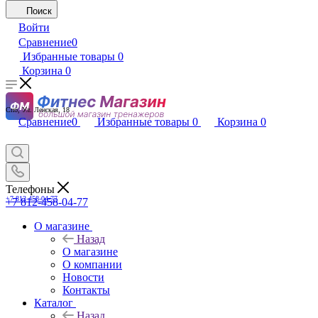
Поиск
Войти
Сравнение
0
Избранные товары
0
Корзина
0
Спб, Ул. Ленская, 18
Сравнение
0
Избранные товары
0
Корзина
0
Телефоны
+7 812-458-04-77
+7 812-458-04-77
О магазине
Назад
О магазине
О компании
Новости
Контакты
Каталог
Назад