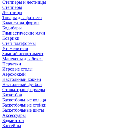
Степперы и лестницы
Степперы
Лестницы
Товары для фитнеса
Баланс-платформы
Бодибары
Гимнастические мячи
Коврики
Степ-платформы
Утяжелители
Зимний ассортимент
Манекены для бокса
Перчатки
Игровые столы
Аэрохоккей
Настольный хоккей
Настольный футбол
Столы-трансформеры
Баскетбол
Баскетбольные кольца
Баскетбольные стойки
Баскетбольные щиты
Аксессуары
Бадминтон
Бассейны