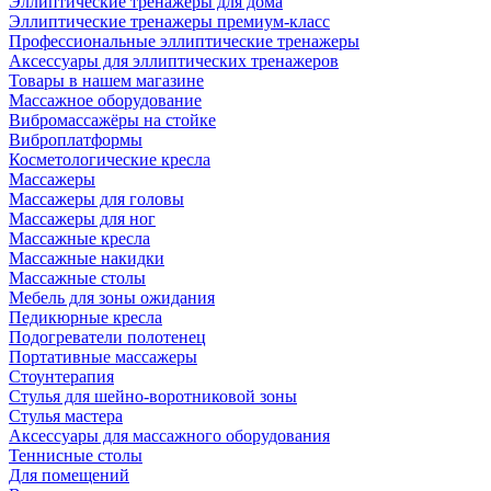
Эллиптические тренажеры для дома
Эллиптические тренажеры премиум-класс
Профессиональные эллиптические тренажеры
Аксессуары для эллиптических тренажеров
Товары в нашем магазине
Массажное оборудование
Вибромассажёры на стойке
Виброплатформы
Косметологические кресла
Массажеры
Массажеры для головы
Массажеры для ног
Массажные кресла
Массажные накидки
Массажные столы
Мебель для зоны ожидания
Педикюрные кресла
Подогреватели полотенец
Портативные массажеры
Стоунтерапия
Стулья для шейно-воротниковой зоны
Стулья мастера
Аксессуары для массажного оборудования
Теннисные столы
Для помещений