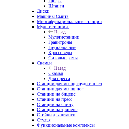
Грифы
Штанги
Диски
Машины Смита
Многофункциональные станции
Мультистанции
Назад
Мультистанции
Гравитроны
Грузоблочные
Кроссоверы
Силовые рамы
Скамьи
Назад
Скамьи
Для пресса
Станции для мышц груди и плеч
Станции для мышц ног
Станции на бицепс
Станции на пресс
Станции на спину
Станции на трицепс
Стойки для штанги
Стулья
Функциональные комплексы