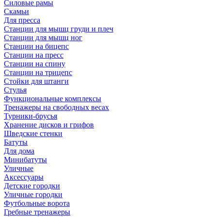
Силовые рамы
Скамьи
Для пресса
Станции для мышц груди и плеч
Станции для мышц ног
Станции на бицепс
Станции на пресс
Станции на спину
Станции на трицепс
Стойки для штанги
Стулья
Функциональные комплексы
Тренажеры на свободных весах
Турники-брусья
Хранение дисков и грифов
Шведские стенки
Батуты
Для дома
Минибатуты
Уличные
Аксессуары
Детские городки
Уличные городки
Футбольные ворота
Гребные тренажеры