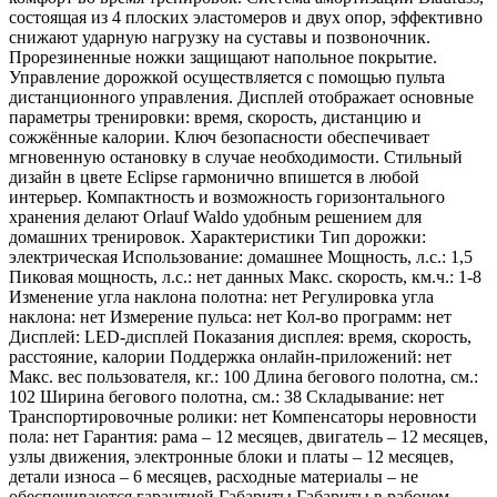
состоящая из 4 плоских эластомеров и двух опор, эффективно
снижают ударную нагрузку на суставы и позвоночник.
Прорезиненные ножки защищают напольное покрытие.
Управление дорожкой осуществляется с помощью пульта
дистанционного управления. Дисплей отображает основные
параметры тренировки: время, скорость, дистанцию и
сожжённые калории. Ключ безопасности обеспечивает
мгновенную остановку в случае необходимости. Стильный
дизайн в цвете Eclipse гармонично впишется в любой
интерьер. Компактность и возможность горизонтального
хранения делают Orlauf Waldo удобным решением для
домашних тренировок. Характеристики Тип дорожки:
электрическая Использование: домашнее Мощность, л.с.: 1,5
Пиковая мощность, л.с.: нет данных Макс. скорость, км.ч.: 1-8
Изменение угла наклона полотна: нет Регулировка угла
наклона: нет Измерение пульса: нет Кол-во программ: нет
Дисплей: LED-дисплей Показания дисплея: время, скорость,
расстояние, калории Поддержка онлайн-приложений: нет
Макс. вес пользователя, кг.: 100 Длина бегового полотна, см.:
102 Ширина бегового полотна, см.: 38 Складывание: нет
Транспортировочные ролики: нет Компенсаторы неровности
пола: нет Гарантия: рама – 12 месяцев, двигатель – 12 месяцев,
узлы движения, электронные блоки и платы – 12 месяцев,
детали износа – 6 месяцев, расходные материалы – не
обеспечиваются гарантией Габариты Габариты в рабочем