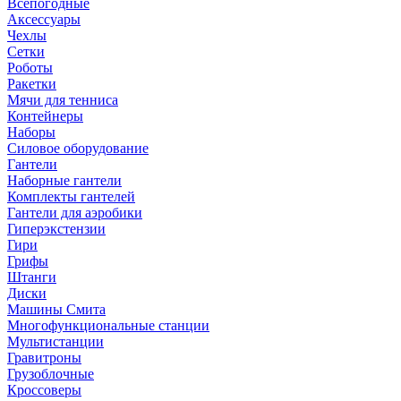
Всепогодные
Аксессуары
Чехлы
Сетки
Роботы
Ракетки
Мячи для тенниса
Контейнеры
Наборы
Силовое оборудование
Гантели
Наборные гантели
Комплекты гантелей
Гантели для аэробики
Гиперэкстензии
Гири
Грифы
Штанги
Диски
Машины Смита
Многофункциональные станции
Мультистанции
Гравитроны
Грузоблочные
Кроссоверы