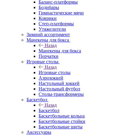
Баланс-платформы
Бодибары
Гимнастические мячи
Коврики
Степ-платформы
Утяжелители
Зимний ассортимент
Манекены для бокса
Назад
Манекены для бокса
Перчатки
Игровые столы
Назад
Игровые столы
Аэрохоккей
Настольный хоккей
Настольный футбол
Столы-трансформеры
Баскетбол
Назад
Баскетбол
Баскетбольные кольца
Баскетбольные стойки
Баскетбольные щиты
Аксессуары