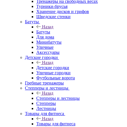
Тренажеры на свободных весах
Турники-брусья
Хранение дисков и грифов
Шведские стенки
Батуты
Назад
Батуты
Для дома
Минибатуты
Уличные
Аксессуары
Детские городки
Назад
Детские городки
Уличные городки
Футбольные ворота
Гребные тренажеры
Степперы и лестницы
Назад
Степперы и лестницы
Степперы
Лестницы
Товары для фитнеса
Назад
Товары для фитнеса