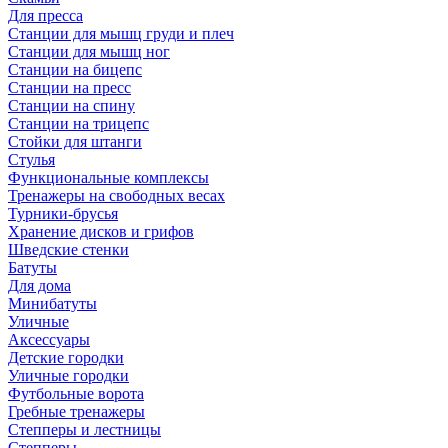
Для пресса
Станции для мышц груди и плеч
Станции для мышц ног
Станции на бицепс
Станции на пресс
Станции на спину
Станции на трицепс
Стойки для штанги
Стулья
Функциональные комплексы
Тренажеры на свободных весах
Турники-брусья
Хранение дисков и грифов
Шведские стенки
Батуты
Для дома
Минибатуты
Уличные
Аксессуары
Детские городки
Уличные городки
Футбольные ворота
Гребные тренажеры
Степперы и лестницы
Степперы