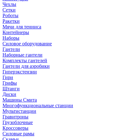
Чехлы
Сетки
Роботы
Ракетки
Мячи для тенниса
Контейнеры
Наборы
Силовое оборудование
Гантели
Наборные гантели
Комплекты гантелей
Гантели для аэробики
Гиперэкстензии
Гири
Грифы
Штанги
Диски
Машины Смита
Многофункциональные станции
Мультистанции
Гравитроны
Грузоблочные
Кроссоверы
Силовые рамы
Скамьи