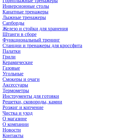
Горнолыжные тренажёры
Инверсионные столы
Канатные тренажеры
Лыжные тренажеры
Сапборды
Железо и стойки для хранения
Штанги в сборе
Функциональный тренинг
Станции и тренажеры для кроссфита
Палатки
Грили
Керамические
Газовые
Угольные
Смокеры и очаги
Аксессуары
Термометры
Инструменты для готовки
Решетки, сковороды, камни
Розжиг и копчение
Чистка и уход
О магазине
О компании
Новости
Контакты