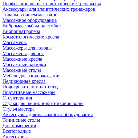
Профессиональные эллиптические тренажеры
Аксессуары для эллиптических тренажеров
Товары в нашем магазине
Массажное оборудование
Вибромассажёры на стойке
Виброплатформы
Косметологические кресла
Массажеры
Массажеры для головы
Массажеры для ног
Массажные кресла
Массажные накидки
Массажные столы
Мебель для зоны ожидания
Педикюрные кресла
Подогреватели полотенец
Портативные массажеры
Стоунтерапия
Стулья для шейно-воротниковой зоны
Стулья мастера
Аксессуары для массажного оборудования
Теннисные столы
Для помещений
Всепогодные
Аксессуары