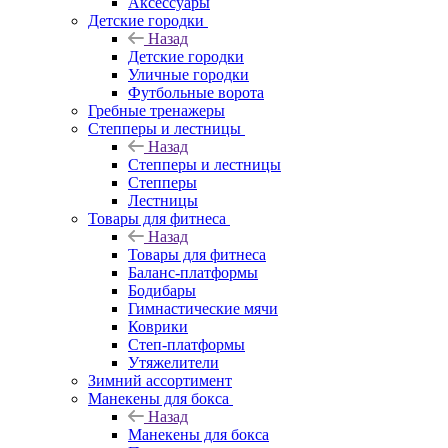
Аксессуары
Детские городки
Назад
Детские городки
Уличные городки
Футбольные ворота
Гребные тренажеры
Степперы и лестницы
Назад
Степперы и лестницы
Степперы
Лестницы
Товары для фитнеса
Назад
Товары для фитнеса
Баланс-платформы
Бодибары
Гимнастические мячи
Коврики
Степ-платформы
Утяжелители
Зимний ассортимент
Манекены для бокса
Назад
Манекены для бокса