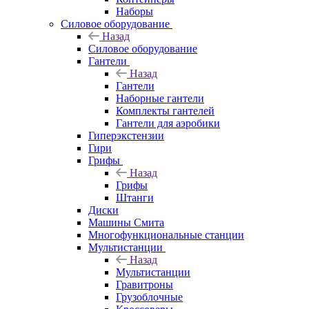
Наборы
Силовое оборудование
Назад
Силовое оборудование
Гантели
Назад
Гантели
Наборные гантели
Комплекты гантелей
Гантели для аэробики
Гиперэкстензии
Гири
Грифы
Назад
Грифы
Штанги
Диски
Машины Смита
Многофункциональные станции
Мультистанции
Назад
Мультистанции
Гравитроны
Грузоблочные