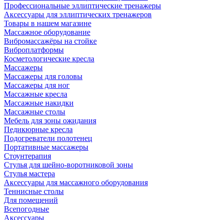
Профессиональные эллиптические тренажеры
Аксессуары для эллиптических тренажеров
Товары в нашем магазине
Массажное оборудование
Вибромассажёры на стойке
Виброплатформы
Косметологические кресла
Массажеры
Массажеры для головы
Массажеры для ног
Массажные кресла
Массажные накидки
Массажные столы
Мебель для зоны ожидания
Педикюрные кресла
Подогреватели полотенец
Портативные массажеры
Стоунтерапия
Стулья для шейно-воротниковой зоны
Стулья мастера
Аксессуары для массажного оборудования
Теннисные столы
Для помещений
Всепогодные
Аксессуары