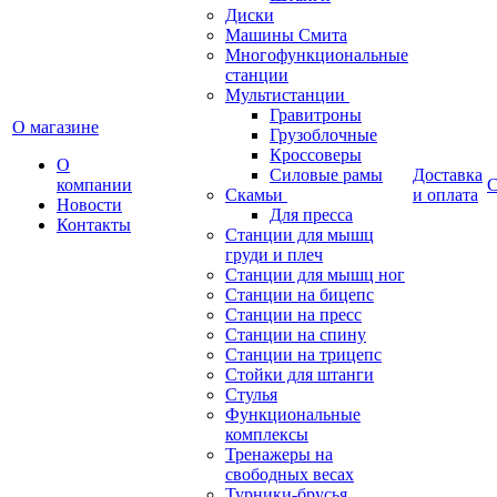
Диски
Машины Смита
Многофункциональные
станции
Мультистанции
Гравитроны
О магазине
Грузоблочные
Кроссоверы
О
Силовые рамы
Доставка
компании
С
Скамьи
и оплата
Новости
Для пресса
Контакты
Станции для мышц
груди и плеч
Станции для мышц ног
Станции на бицепс
Станции на пресс
Станции на спину
Станции на трицепс
Стойки для штанги
Стулья
Функциональные
комплексы
Тренажеры на
свободных весах
Турники-брусья