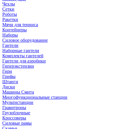
Чехлы
Сетки
Роботы
Ракетки
Мячи для тенниса
Контейнеры
Наборы
Силовое оборудование
Гантели
Наборные гантели
Комплекты гантелей
Гантели для аэробики
Гиперэкстензии
Гири
Грифы
Штанги
Диски
Машины Смита
Многофункциональные станции
Мультистанции
Гравитроны
Грузоблочные
Кроссоверы
Силовые рамы
Скамьи