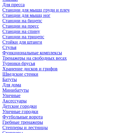
Для пресса
Станции для мышц груди и плеч
Станции для мышц ног
Станции на бицепс
Станции на пресс
Станции на спину
Станции на трицепс
Стойки для штанги
Стулья
Функциональные комплексы
Тренажеры на свободных весах
Турники-брусья
Хранение дисков и грифов
Шведские стенки
Батуты
Для дома
Минибатуты
Уличные
Аксессуары
Детские городки
Уличные городки
Футбольные ворота
Гребные тренажеры
Степперы и лестницы
Степперы