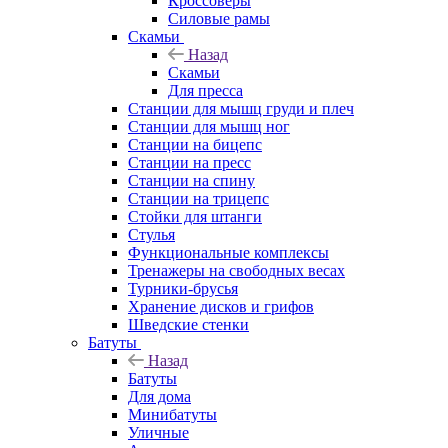
Кроссоверы
Силовые рамы
Скамьи
Назад
Скамьи
Для пресса
Станции для мышц груди и плеч
Станции для мышц ног
Станции на бицепс
Станции на пресс
Станции на спину
Станции на трицепс
Стойки для штанги
Стулья
Функциональные комплексы
Тренажеры на свободных весах
Турники-брусья
Хранение дисков и грифов
Шведские стенки
Батуты
Назад
Батуты
Для дома
Минибатуты
Уличные