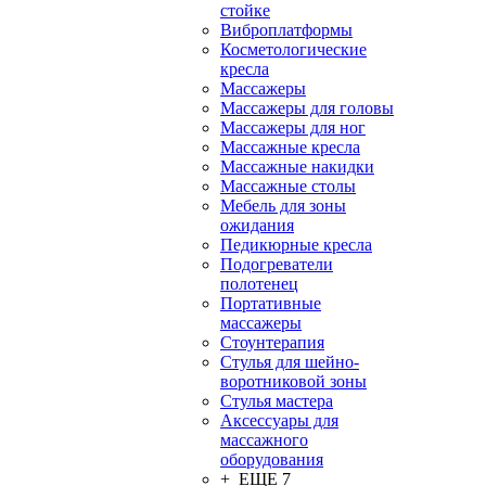
стойке
Виброплатформы
Косметологические
кресла
Массажеры
Массажеры для головы
Массажеры для ног
Массажные кресла
Массажные накидки
Массажные столы
Мебель для зоны
ожидания
Педикюрные кресла
Подогреватели
полотенец
Портативные
массажеры
Стоунтерапия
Стулья для шейно-
воротниковой зоны
Стулья мастера
Аксессуары для
массажного
оборудования
+ ЕЩЕ 7