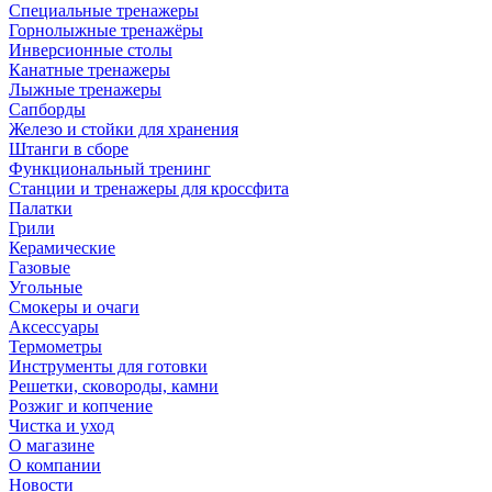
Специальные тренажеры
Горнолыжные тренажёры
Инверсионные столы
Канатные тренажеры
Лыжные тренажеры
Сапборды
Железо и стойки для хранения
Штанги в сборе
Функциональный тренинг
Станции и тренажеры для кроссфита
Палатки
Грили
Керамические
Газовые
Угольные
Смокеры и очаги
Аксессуары
Термометры
Инструменты для готовки
Решетки, сковороды, камни
Розжиг и копчение
Чистка и уход
О магазине
О компании
Новости