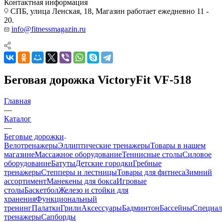
Контактная информация
СПБ, улица Ленская, 18, Магазин работает ежедневно 11 -
20.
info@fitnessmagazin.ru
Беговая дорожка VictoryFit VF-518
Главная
—
Каталог
—
Беговые дорожки
Велотренажеры
Эллиптические тренажеры
Товары в нашем
магазине
Массажное оборудование
Теннисные столы
Силовое
оборудование
Батуты
Детские городки
Гребные
тренажеры
Степперы и лестницы
Товары для фитнеса
Зимний
ассортимент
Манекены для бокса
Игровые
столы
Баскетбол
Железо и стойки для
хранения
Функциональный
тренинг
Палатки
Грили
Аксессуары
Бадминтон
Бассейны
Специал
тренажеры
Сапборды