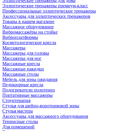
Эллиптические тренажеры для дома
Эллиптические тренажеры премиум-класс
Профессиональные эллиптические тренажеры
Аксессуары для эллиптических тренажеров
Товары в нашем магазине
Массажное оборудование
Вибромассажёры на стойке
Виброплатформы
Косметологические кресла
Массажеры
Массажеры для головы
Массажеры для ног
Массажные кресла
Массажные накидки
Массажные столы
Мебель для зоны ожидания
Педикюрные кресла
Подогреватели полотенец
Портативные массажеры
Стоунтерапия
Стулья для шейно-воротниковой зоны
Стулья мастера
Аксессуары для массажного оборудования
Теннисные столы
Для помещений