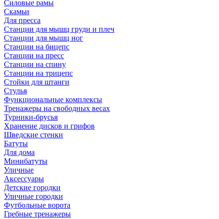
Силовые рамы
Скамьи
Для пресса
Станции для мышц груди и плеч
Станции для мышц ног
Станции на бицепс
Станции на пресс
Станции на спину
Станции на трицепс
Стойки для штанги
Стулья
Функциональные комплексы
Тренажеры на свободных весах
Турники-брусья
Хранение дисков и грифов
Шведские стенки
Батуты
Для дома
Минибатуты
Уличные
Аксессуары
Детские городки
Уличные городки
Футбольные ворота
Гребные тренажеры