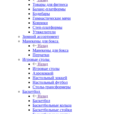
Товары для фитнеса
Баланс-платформы
Бодибары
Гимнастические мячи
Коврики
Степ-платформы
Утяжелители
Зимний ассортимент
Манекены для бокса
Назад
Манекены для бокса
Перчатки
Игровые столы
Назад
Игровые столы
Аэрохоккей
Настольный хоккей
Настольный футбол
Столы-трансформеры
Баскетбол
Назад
Баскетбол
Баскетбольные кольца
Баскетбольные стойки