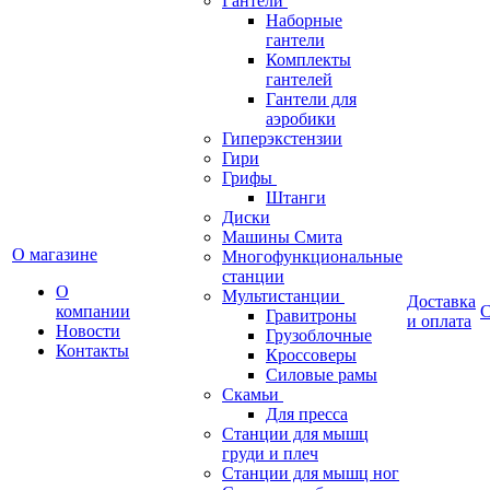
Гантели
Наборные
гантели
Комплекты
гантелей
Гантели для
аэробики
Гиперэкстензии
Гири
Грифы
Штанги
Диски
Машины Смита
О магазине
Многофункциональные
станции
О
Мультистанции
Доставка
компании
С
Гравитроны
и оплата
Новости
Грузоблочные
Контакты
Кроссоверы
Силовые рамы
Скамьи
Для пресса
Станции для мышц
груди и плеч
Станции для мышц ног