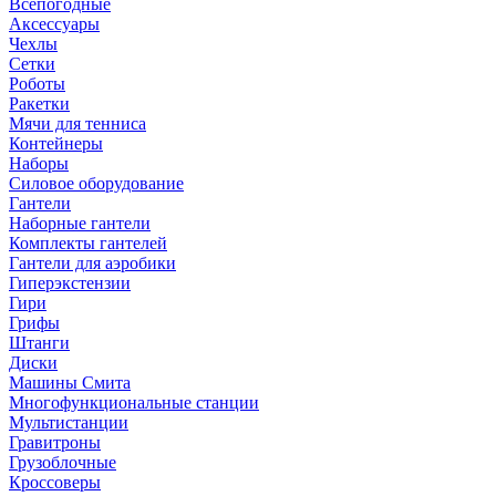
Всепогодные
Аксессуары
Чехлы
Сетки
Роботы
Ракетки
Мячи для тенниса
Контейнеры
Наборы
Силовое оборудование
Гантели
Наборные гантели
Комплекты гантелей
Гантели для аэробики
Гиперэкстензии
Гири
Грифы
Штанги
Диски
Машины Смита
Многофункциональные станции
Мультистанции
Гравитроны
Грузоблочные
Кроссоверы