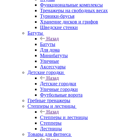
Функциональные комплексы
Тренажеры на свободных весах
Турники-брусья
Хранение дисков и грифов
Шведские стенки
Батуты
Назад
Батуты
Для дома
Минибатуты
Уличные
Аксессуары
Детские городки
Назад
Детские городки
Уличные городки
Футбольные ворота
Гребные тренажеры
Степперы и лестницы
Назад
Степперы и лестницы
Степперы
Лестницы
Товары для фитнеса
Назад