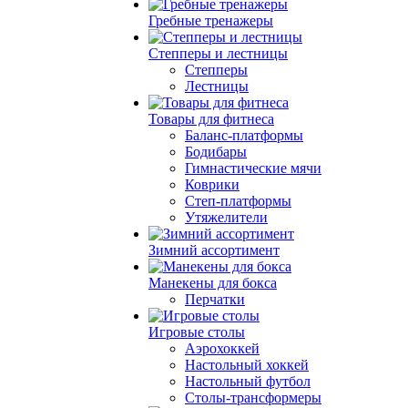
Гребные тренажеры
Степперы и лестницы
Степперы
Лестницы
Товары для фитнеса
Баланс-платформы
Бодибары
Гимнастические мячи
Коврики
Степ-платформы
Утяжелители
Зимний ассортимент
Манекены для бокса
Перчатки
Игровые столы
Аэрохоккей
Настольный хоккей
Настольный футбол
Столы-трансформеры