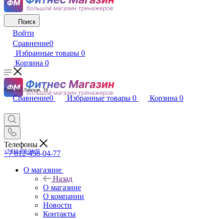
Поиск
Войти
Сравнение
0
Избранные товары
0
Корзина
0
Спб, Ул. Ленская, 18
Сравнение
0
Избранные товары
0
Корзина
0
Телефоны
+7 812-458-04-77
+7 812-458-04-77
О магазине
Назад
О магазине
О компании
Новости
Контакты