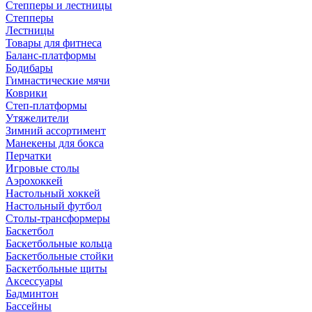
Степперы и лестницы
Степперы
Лестницы
Товары для фитнеса
Баланс-платформы
Бодибары
Гимнастические мячи
Коврики
Степ-платформы
Утяжелители
Зимний ассортимент
Манекены для бокса
Перчатки
Игровые столы
Аэрохоккей
Настольный хоккей
Настольный футбол
Столы-трансформеры
Баскетбол
Баскетбольные кольца
Баскетбольные стойки
Баскетбольные щиты
Аксессуары
Бадминтон
Бассейны