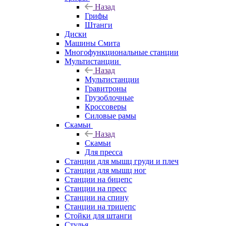
Назад
Грифы
Штанги
Диски
Машины Смита
Многофункциональные станции
Мультистанции
Назад
Мультистанции
Гравитроны
Грузоблочные
Кроссоверы
Силовые рамы
Скамьи
Назад
Скамьи
Для пресса
Станции для мышц груди и плеч
Станции для мышц ног
Станции на бицепс
Станции на пресс
Станции на спину
Станции на трицепс
Стойки для штанги
Стулья