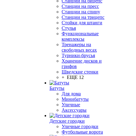
Станции на бицепс
Станции на пресс
Станции на спину
Станции на трицепс
Стойки для штанги
Стулья
Функциональные
комплексы
Тренажеры на
свободных весах
Турники-брусья
Хранение дисков и
грифов
Шведские стенки
+ ЕЩЕ 12
Батуты
Для дома
Минибатуты
Уличные
Аксессуары
Детские городки
Уличные городки
Футбольные ворота