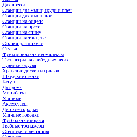
Для пресса
Станции для мышц груди и плеч
Станции для мышц ног
Станции на бицепс
Станции на пресс
Станции на спину
Станции на трицепс
Стойки для штанги
Стулья
Функциональные комплексы
Тренажеры на свободных весах
Турники-брусья
Хранение дисков и грифов
Шведские стенки
Батуты
Для дома
Минибатуты
Уличные
Аксессуары
Детские городки
Уличные городки
Футбольные ворота
Гребные тренажеры
Степперы и лестницы
Степперы