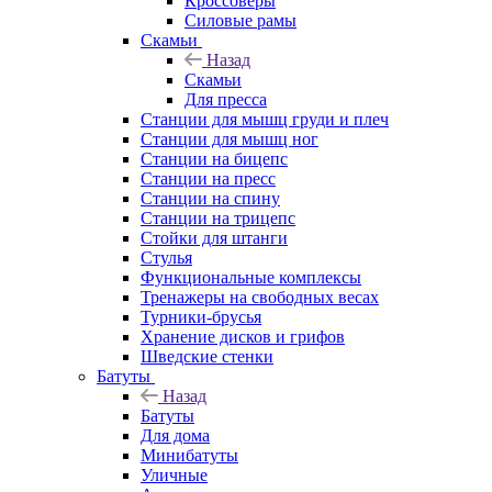
Кроссоверы
Силовые рамы
Скамьи
Назад
Скамьи
Для пресса
Станции для мышц груди и плеч
Станции для мышц ног
Станции на бицепс
Станции на пресс
Станции на спину
Станции на трицепс
Стойки для штанги
Стулья
Функциональные комплексы
Тренажеры на свободных весах
Турники-брусья
Хранение дисков и грифов
Шведские стенки
Батуты
Назад
Батуты
Для дома
Минибатуты
Уличные