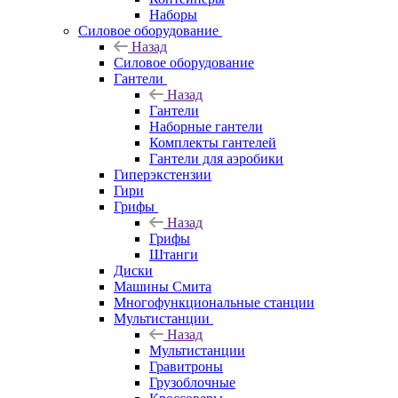
Наборы
Силовое оборудование
Назад
Силовое оборудование
Гантели
Назад
Гантели
Наборные гантели
Комплекты гантелей
Гантели для аэробики
Гиперэкстензии
Гири
Грифы
Назад
Грифы
Штанги
Диски
Машины Смита
Многофункциональные станции
Мультистанции
Назад
Мультистанции
Гравитроны
Грузоблочные