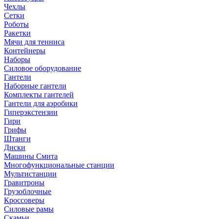
Чехлы
Сетки
Роботы
Ракетки
Мячи для тенниса
Контейнеры
Наборы
Силовое оборудование
Гантели
Наборные гантели
Комплекты гантелей
Гантели для аэробики
Гиперэкстензии
Гири
Грифы
Штанги
Диски
Машины Смита
Многофункциональные станции
Мультистанции
Гравитроны
Грузоблочные
Кроссоверы
Силовые рамы
Скамьи