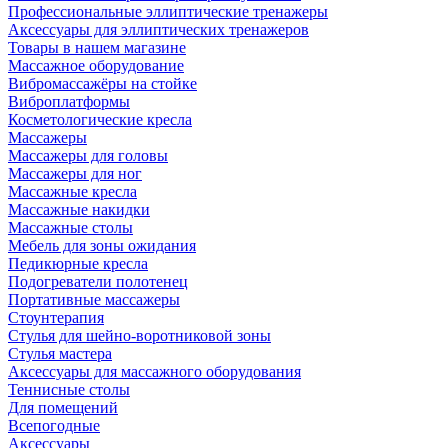
Профессиональные эллиптические тренажеры
Аксессуары для эллиптических тренажеров
Товары в нашем магазине
Массажное оборудование
Вибромассажёры на стойке
Виброплатформы
Косметологические кресла
Массажеры
Массажеры для головы
Массажеры для ног
Массажные кресла
Массажные накидки
Массажные столы
Мебель для зоны ожидания
Педикюрные кресла
Подогреватели полотенец
Портативные массажеры
Стоунтерапия
Стулья для шейно-воротниковой зоны
Стулья мастера
Аксессуары для массажного оборудования
Теннисные столы
Для помещений
Всепогодные
Аксессуары