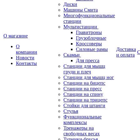
Диски
Машины Смита
Многофункциональные
станции
Мультистанции
Гравитроны
О магазине
Грузоблочные
Кроссоверы
О
Силовые рамы
Доставка
компании
С
Скамьи
и оплата
Новости
Для пресса
Контакты
Станции для мышц
груди и плеч
Станции для мышц ног
Станции на бицепс
Станции на пресс
Станции на спину
Станции на трицепс
Стойки для штанги
Стулья
Функциональные
комплексы
Тренажеры на
свободных весах
Турники-брусья