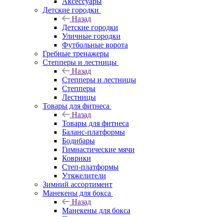
Аксессуары
Детские городки
Назад
Детские городки
Уличные городки
Футбольные ворота
Гребные тренажеры
Степперы и лестницы
Назад
Степперы и лестницы
Степперы
Лестницы
Товары для фитнеса
Назад
Товары для фитнеса
Баланс-платформы
Бодибары
Гимнастические мячи
Коврики
Степ-платформы
Утяжелители
Зимний ассортимент
Манекены для бокса
Назад
Манекены для бокса