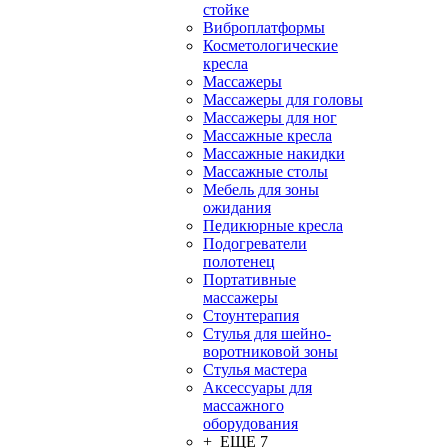
стойке
Виброплатформы
Косметологические
кресла
Массажеры
Массажеры для головы
Массажеры для ног
Массажные кресла
Массажные накидки
Массажные столы
Мебель для зоны
ожидания
Педикюрные кресла
Подогреватели
полотенец
Портативные
массажеры
Стоунтерапия
Стулья для шейно-
воротниковой зоны
Стулья мастера
Аксессуары для
массажного
оборудования
+ ЕЩЕ 7