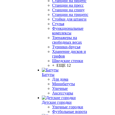
Станции на бицепс
Станции на пресс
Станции на спину
Станции на трицепс
Стойки для штанги
Стулья
Функциональные
комплексы
Тренажеры на
свободных весах
Турники-брусья
Хранение дисков и
грифов
Шведские стенки
+ ЕЩЕ 12
Батуты
Для дома
Минибатуты
Уличные
Аксессуары
Детские городки
Уличные городки
Футбольные ворота