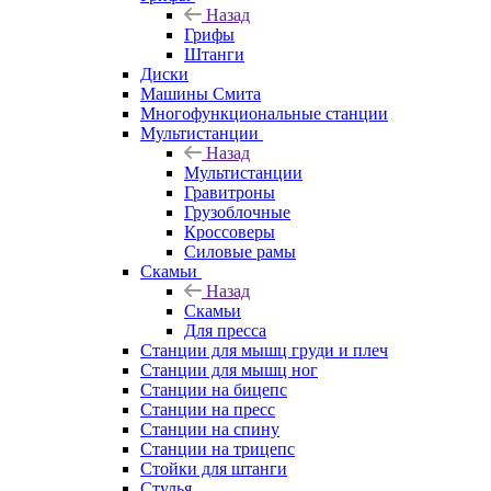
Назад
Грифы
Штанги
Диски
Машины Смита
Многофункциональные станции
Мультистанции
Назад
Мультистанции
Гравитроны
Грузоблочные
Кроссоверы
Силовые рамы
Скамьи
Назад
Скамьи
Для пресса
Станции для мышц груди и плеч
Станции для мышц ног
Станции на бицепс
Станции на пресс
Станции на спину
Станции на трицепс
Стойки для штанги
Стулья