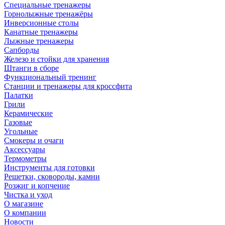
Специальные тренажеры
Горнолыжные тренажёры
Инверсионные столы
Канатные тренажеры
Лыжные тренажеры
Сапборды
Железо и стойки для хранения
Штанги в сборе
Функциональный тренинг
Станции и тренажеры для кроссфита
Палатки
Грили
Керамические
Газовые
Угольные
Смокеры и очаги
Аксессуары
Термометры
Инструменты для готовки
Решетки, сковороды, камни
Розжиг и копчение
Чистка и уход
О магазине
О компании
Новости