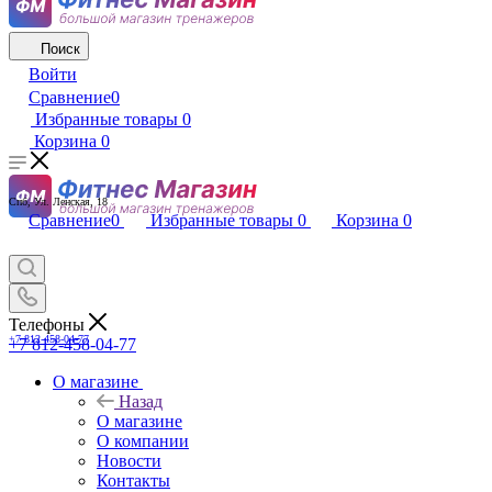
Поиск
Войти
Сравнение
0
Избранные товары
0
Корзина
0
Спб, Ул. Ленская, 18
Сравнение
0
Избранные товары
0
Корзина
0
Телефоны
+7 812-458-04-77
+7 812-458-04-77
О магазине
Назад
О магазине
О компании
Новости
Контакты