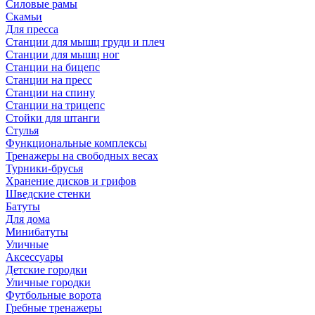
Силовые рамы
Скамьи
Для пресса
Станции для мышц груди и плеч
Станции для мышц ног
Станции на бицепс
Станции на пресс
Станции на спину
Станции на трицепс
Стойки для штанги
Стулья
Функциональные комплексы
Тренажеры на свободных весах
Турники-брусья
Хранение дисков и грифов
Шведские стенки
Батуты
Для дома
Минибатуты
Уличные
Аксессуары
Детские городки
Уличные городки
Футбольные ворота
Гребные тренажеры