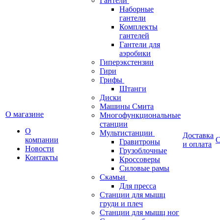
Гантели
Наборные
гантели
Комплекты
гантелей
Гантели для
аэробики
Гиперэкстензии
Гири
Грифы
Штанги
Диски
Машины Смита
О магазине
Многофункциональные
станции
О
Мультистанции
Доставка
компании
С
Гравитроны
и оплата
Новости
Грузоблочные
Контакты
Кроссоверы
Силовые рамы
Скамьи
Для пресса
Станции для мышц
груди и плеч
Станции для мышц ног