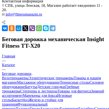
Контактная информация
СПБ, улица Ленская, 18, Магазин работает ежедневно 11 -
20.
info@fitnessmagazin.ru
Беговая дорожка механическая Insight
Fitness TT-X20
Главная
—
Каталог
—
Беговые дорожки
Велотренажеры
Эллиптические тренажеры
Товары в нашем
магазине
Массажное оборудование
Теннисные столы
Силовое
оборудование
Батуты
Детские городки
Гребные
тренажеры
Степперы и лестницы
Товары для фитнеса
Зимний
ассортимент
Манекены для бокса
Игровые
столы
Баскетбол
Железо и стойки для
хранения
Функциональный
тренинг
Палатки
Грили
Аксессуары
Бадминтон
Бассейны
Специал