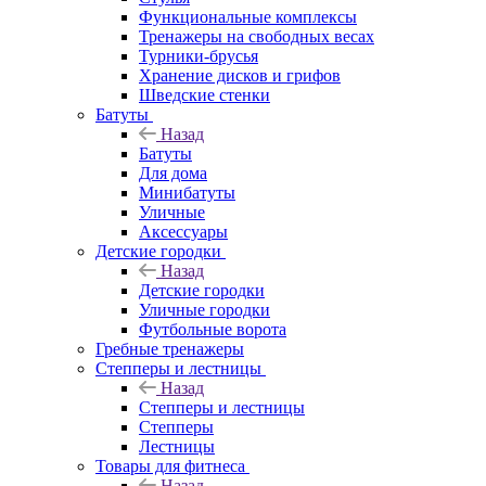
Функциональные комплексы
Тренажеры на свободных весах
Турники-брусья
Хранение дисков и грифов
Шведские стенки
Батуты
Назад
Батуты
Для дома
Минибатуты
Уличные
Аксессуары
Детские городки
Назад
Детские городки
Уличные городки
Футбольные ворота
Гребные тренажеры
Степперы и лестницы
Назад
Степперы и лестницы
Степперы
Лестницы
Товары для фитнеса
Назад