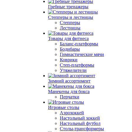
Гребные тренажеры
Степперы и лестницы
Степперы
Лестницы
Товары для фитнеса
Баланс-платформы
Бодибары
Гимнастические мячи
Коврики
Степ-платформы
Утяжелители
Зимний ассортимент
Манекены для бокса
Перчатки
Игровые столы
Аэрохоккей
Настольный хоккей
Настольный футбол
Столы-трансформеры