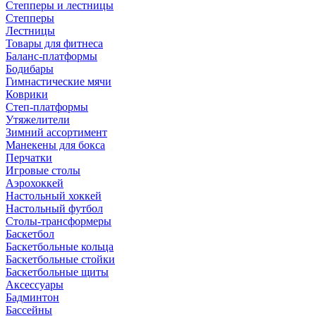
Степперы и лестницы
Степперы
Лестницы
Товары для фитнеса
Баланс-платформы
Бодибары
Гимнастические мячи
Коврики
Степ-платформы
Утяжелители
Зимний ассортимент
Манекены для бокса
Перчатки
Игровые столы
Аэрохоккей
Настольный хоккей
Настольный футбол
Столы-трансформеры
Баскетбол
Баскетбольные кольца
Баскетбольные стойки
Баскетбольные щиты
Аксессуары
Бадминтон
Бассейны