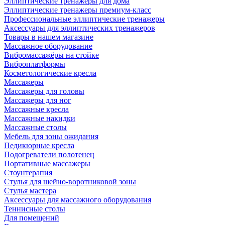
Эллиптические тренажеры для дома
Эллиптические тренажеры премиум-класс
Профессиональные эллиптические тренажеры
Аксессуары для эллиптических тренажеров
Товары в нашем магазине
Массажное оборудование
Вибромассажёры на стойке
Виброплатформы
Косметологические кресла
Массажеры
Массажеры для головы
Массажеры для ног
Массажные кресла
Массажные накидки
Массажные столы
Мебель для зоны ожидания
Педикюрные кресла
Подогреватели полотенец
Портативные массажеры
Стоунтерапия
Стулья для шейно-воротниковой зоны
Стулья мастера
Аксессуары для массажного оборудования
Теннисные столы
Для помещений