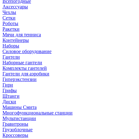
Всепогодные
Аксессуары
Чехлы
Сетки
Роботы
Ракетки
Мячи для тенниса
Контейнеры
Наборы
Силовое оборудование
Гантели
Наборные гантели
Комплекты гантелей
Гантели для аэробики
Гиперэкстензии
Гири
Грифы
Штанги
Диски
Машины Смита
Многофункциональные станции
Мультистанции
Гравитроны
Грузоблочные
Кроссоверы