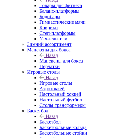
Товары для фитнеса
Баланс-платформы
Бодибары
Гимнастические мячи
Коврики
Степ-платформы
Утяжелители
Зимний ассортимент
Манекены для бокса
Назад
Манекены для бокса
Перчатки
Игровые столы
Назад
Игровые столы
Аэрохоккей
Настольный хоккей
Настольный футбол
Столы-трансформеры
Баскетбол
Назад
Баскетбол
Баскетбольные кольца
Баскетбольные стойки