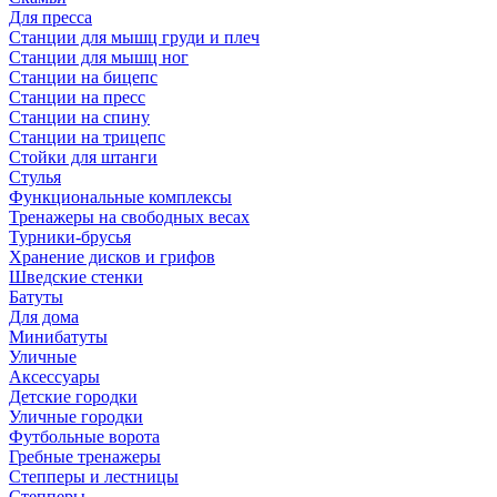
Для пресса
Станции для мышц груди и плеч
Станции для мышц ног
Станции на бицепс
Станции на пресс
Станции на спину
Станции на трицепс
Стойки для штанги
Стулья
Функциональные комплексы
Тренажеры на свободных весах
Турники-брусья
Хранение дисков и грифов
Шведские стенки
Батуты
Для дома
Минибатуты
Уличные
Аксессуары
Детские городки
Уличные городки
Футбольные ворота
Гребные тренажеры
Степперы и лестницы
Степперы