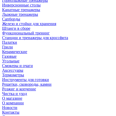
Горнолыжные тренажёры
Инверсионные столы
Канатные тренажеры
Лыжные тренажеры
Сапборды
Железо и стойки для хранения
Штанги в сборе
Функциональный тренинг
Станции и тренажеры для кроссфита
Палатки
Грили
Керамические
Газовые
Угольные
Смокеры и очаги
Аксессуары
Термометры
Инструменты для готовки
Решетки, сковороды, камни
Розжиг и копчение
Чистка и уход
О магазине
О компании
Новости
Контакты