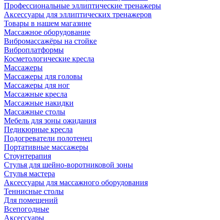
Профессиональные эллиптические тренажеры
Аксессуары для эллиптических тренажеров
Товары в нашем магазине
Массажное оборудование
Вибромассажёры на стойке
Виброплатформы
Косметологические кресла
Массажеры
Массажеры для головы
Массажеры для ног
Массажные кресла
Массажные накидки
Массажные столы
Мебель для зоны ожидания
Педикюрные кресла
Подогреватели полотенец
Портативные массажеры
Стоунтерапия
Стулья для шейно-воротниковой зоны
Стулья мастера
Аксессуары для массажного оборудования
Теннисные столы
Для помещений
Всепогодные
Аксессуары