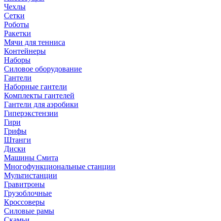
Чехлы
Сетки
Роботы
Ракетки
Мячи для тенниса
Контейнеры
Наборы
Силовое оборудование
Гантели
Наборные гантели
Комплекты гантелей
Гантели для аэробики
Гиперэкстензии
Гири
Грифы
Штанги
Диски
Машины Смита
Многофункциональные станции
Мультистанции
Гравитроны
Грузоблочные
Кроссоверы
Силовые рамы
Скамьи