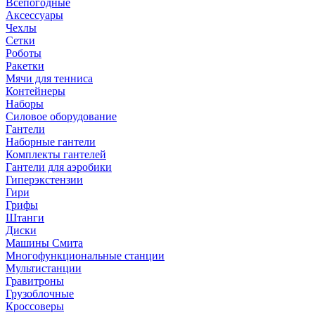
Всепогодные
Аксессуары
Чехлы
Сетки
Роботы
Ракетки
Мячи для тенниса
Контейнеры
Наборы
Силовое оборудование
Гантели
Наборные гантели
Комплекты гантелей
Гантели для аэробики
Гиперэкстензии
Гири
Грифы
Штанги
Диски
Машины Смита
Многофункциональные станции
Мультистанции
Гравитроны
Грузоблочные
Кроссоверы