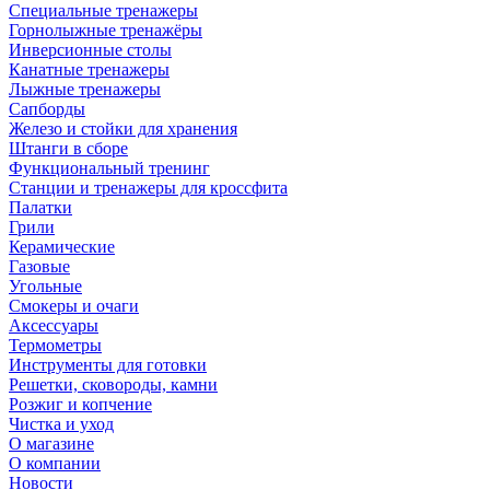
Специальные тренажеры
Горнолыжные тренажёры
Инверсионные столы
Канатные тренажеры
Лыжные тренажеры
Сапборды
Железо и стойки для хранения
Штанги в сборе
Функциональный тренинг
Станции и тренажеры для кроссфита
Палатки
Грили
Керамические
Газовые
Угольные
Смокеры и очаги
Аксессуары
Термометры
Инструменты для готовки
Решетки, сковороды, камни
Розжиг и копчение
Чистка и уход
О магазине
О компании
Новости