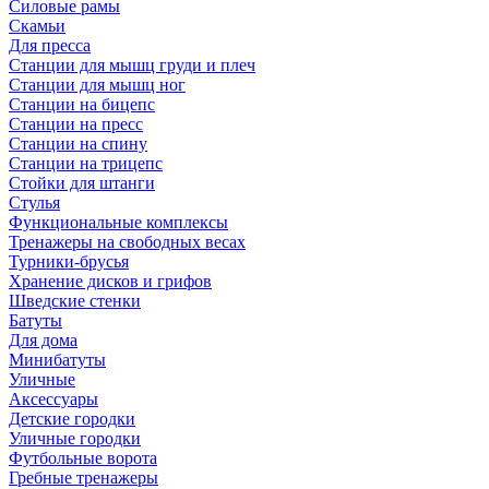
Силовые рамы
Скамьи
Для пресса
Станции для мышц груди и плеч
Станции для мышц ног
Станции на бицепс
Станции на пресс
Станции на спину
Станции на трицепс
Стойки для штанги
Стулья
Функциональные комплексы
Тренажеры на свободных весах
Турники-брусья
Хранение дисков и грифов
Шведские стенки
Батуты
Для дома
Минибатуты
Уличные
Аксессуары
Детские городки
Уличные городки
Футбольные ворота
Гребные тренажеры