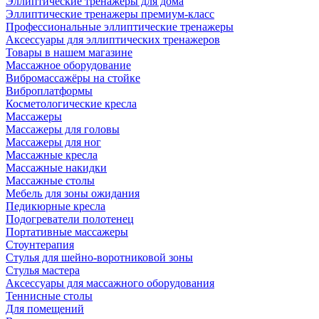
Эллиптические тренажеры для дома
Эллиптические тренажеры премиум-класс
Профессиональные эллиптические тренажеры
Аксессуары для эллиптических тренажеров
Товары в нашем магазине
Массажное оборудование
Вибромассажёры на стойке
Виброплатформы
Косметологические кресла
Массажеры
Массажеры для головы
Массажеры для ног
Массажные кресла
Массажные накидки
Массажные столы
Мебель для зоны ожидания
Педикюрные кресла
Подогреватели полотенец
Портативные массажеры
Стоунтерапия
Стулья для шейно-воротниковой зоны
Стулья мастера
Аксессуары для массажного оборудования
Теннисные столы
Для помещений