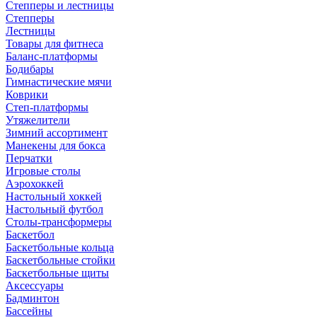
Степперы и лестницы
Степперы
Лестницы
Товары для фитнеса
Баланс-платформы
Бодибары
Гимнастические мячи
Коврики
Степ-платформы
Утяжелители
Зимний ассортимент
Манекены для бокса
Перчатки
Игровые столы
Аэрохоккей
Настольный хоккей
Настольный футбол
Столы-трансформеры
Баскетбол
Баскетбольные кольца
Баскетбольные стойки
Баскетбольные щиты
Аксессуары
Бадминтон
Бассейны