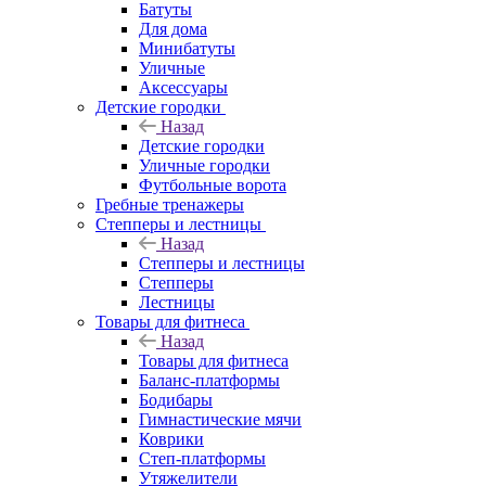
Батуты
Для дома
Минибатуты
Уличные
Аксессуары
Детские городки
Назад
Детские городки
Уличные городки
Футбольные ворота
Гребные тренажеры
Степперы и лестницы
Назад
Степперы и лестницы
Степперы
Лестницы
Товары для фитнеса
Назад
Товары для фитнеса
Баланс-платформы
Бодибары
Гимнастические мячи
Коврики
Степ-платформы
Утяжелители