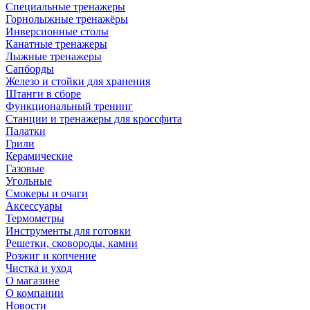
Специальные тренажеры
Горнолыжные тренажёры
Инверсионные столы
Канатные тренажеры
Лыжные тренажеры
Сапборды
Железо и стойки для хранения
Штанги в сборе
Функциональный тренинг
Станции и тренажеры для кроссфита
Палатки
Грили
Керамические
Газовые
Угольные
Смокеры и очаги
Аксессуары
Термометры
Инструменты для готовки
Решетки, сковороды, камни
Розжиг и копчение
Чистка и уход
О магазине
О компании
Новости