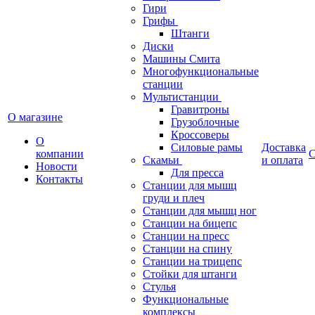
Гири
Грифы
Штанги
Диски
Машины Смита
Многофункциональные
станции
Мультистанции
Гравитроны
О магазине
Грузоблочные
Кроссоверы
О
Силовые рамы
Доставка
компании
С
Скамьи
и оплата
Новости
Для пресса
Контакты
Станции для мышц
груди и плеч
Станции для мышц ног
Станции на бицепс
Станции на пресс
Станции на спину
Станции на трицепс
Стойки для штанги
Стулья
Функциональные
комплексы