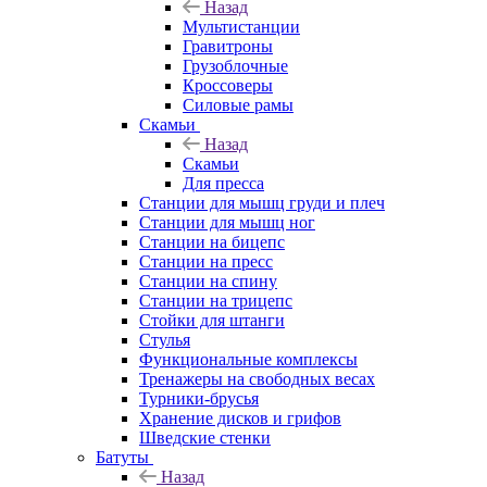
Назад
Мультистанции
Гравитроны
Грузоблочные
Кроссоверы
Силовые рамы
Скамьи
Назад
Скамьи
Для пресса
Станции для мышц груди и плеч
Станции для мышц ног
Станции на бицепс
Станции на пресс
Станции на спину
Станции на трицепс
Стойки для штанги
Стулья
Функциональные комплексы
Тренажеры на свободных весах
Турники-брусья
Хранение дисков и грифов
Шведские стенки
Батуты
Назад