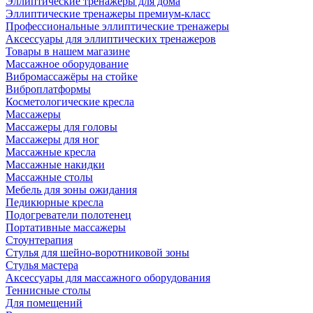
Эллиптические тренажеры для дома
Эллиптические тренажеры премиум-класс
Профессиональные эллиптические тренажеры
Аксессуары для эллиптических тренажеров
Товары в нашем магазине
Массажное оборудование
Вибромассажёры на стойке
Виброплатформы
Косметологические кресла
Массажеры
Массажеры для головы
Массажеры для ног
Массажные кресла
Массажные накидки
Массажные столы
Мебель для зоны ожидания
Педикюрные кресла
Подогреватели полотенец
Портативные массажеры
Стоунтерапия
Стулья для шейно-воротниковой зоны
Стулья мастера
Аксессуары для массажного оборудования
Теннисные столы
Для помещений