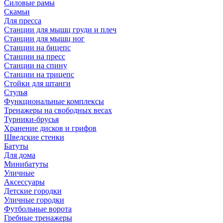
Силовые рамы
Скамьи
Для пресса
Станции для мышц груди и плеч
Станции для мышц ног
Станции на бицепс
Станции на пресс
Станции на спину
Станции на трицепс
Стойки для штанги
Стулья
Функциональные комплексы
Тренажеры на свободных весах
Турники-брусья
Хранение дисков и грифов
Шведские стенки
Батуты
Для дома
Минибатуты
Уличные
Аксессуары
Детские городки
Уличные городки
Футбольные ворота
Гребные тренажеры