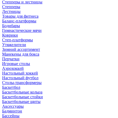
Степперы и лестницы
Степперы
Лестницы
Товары для фитнеса
Баланс-платформы
Бодибары
Гимнастические мячи
Коврики
Степ-платформы
Утяжелители
Зимний ассортимент
Манекены для бокса
Перчатки
Игровые столы
Аэрохоккей
Настольный хоккей
Настольный футбол
Столы-трансформеры
Баскетбол
Баскетбольные кольца
Баскетбольные стойки
Баскетбольные щиты
Аксессуары
Бадминтон
Бассейны