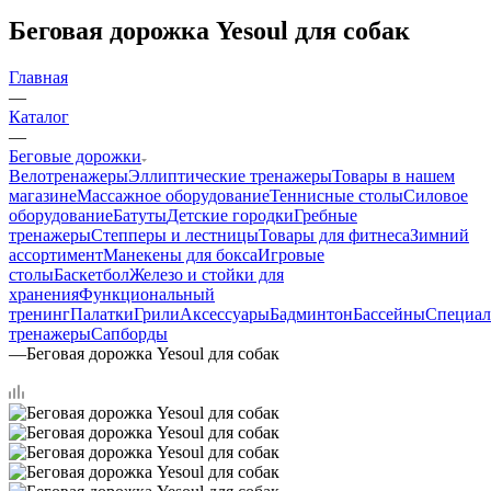
Беговая дорожка Yesoul для собак
Главная
—
Каталог
—
Беговые дорожки
Велотренажеры
Эллиптические тренажеры
Товары в нашем
магазине
Массажное оборудование
Теннисные столы
Силовое
оборудование
Батуты
Детские городки
Гребные
тренажеры
Степперы и лестницы
Товары для фитнеса
Зимний
ассортимент
Манекены для бокса
Игровые
столы
Баскетбол
Железо и стойки для
хранения
Функциональный
тренинг
Палатки
Грили
Аксессуары
Бадминтон
Бассейны
Специал
тренажеры
Сапборды
—
Беговая дорожка Yesoul для собак