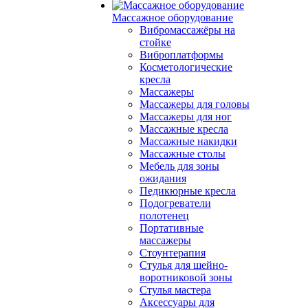
Массажное оборудование
Вибромассажёры на
стойке
Виброплатформы
Косметологические
кресла
Массажеры
Массажеры для головы
Массажеры для ног
Массажные кресла
Массажные накидки
Массажные столы
Мебель для зоны
ожидания
Педикюрные кресла
Подогреватели
полотенец
Портативные
массажеры
Стоунтерапия
Стулья для шейно-
воротниковой зоны
Стулья мастера
Аксессуары для