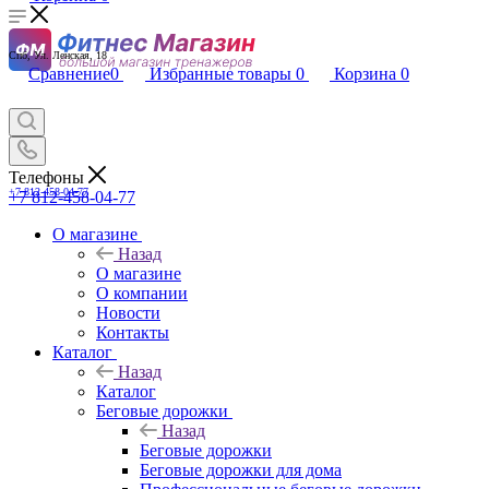
Спб, Ул. Ленская, 18
Сравнение
0
Избранные товары
0
Корзина
0
Телефоны
+7 812-458-04-77
+7 812-458-04-77
О магазине
Назад
О магазине
О компании
Новости
Контакты
Каталог
Назад
Каталог
Беговые дорожки
Назад
Беговые дорожки
Беговые дорожки для дома