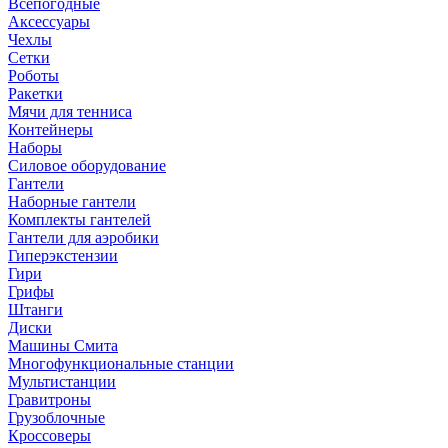
Всепогодные
Аксессуары
Чехлы
Сетки
Роботы
Ракетки
Мячи для тенниса
Контейнеры
Наборы
Силовое оборудование
Гантели
Наборные гантели
Комплекты гантелей
Гантели для аэробики
Гиперэкстензии
Гири
Грифы
Штанги
Диски
Машины Смита
Многофункциональные станции
Мультистанции
Гравитроны
Грузоблочные
Кроссоверы