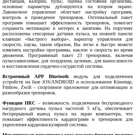
дистанция, калории, пульс, оценка состояния организма,
основные параметры дублируются на втором экране.
Лаконичное управление облегчает настройку программ,
контроль и проведение тренировок. Оптимальный пакет
программ повышает эффективность тренировок, помогает
сохранить мотивацию и интерес к занятиям. На поручнях
расположены сенсорные датчики пульса, на нижней панели
клавиши «быстрого выбора», вариатор управления для
скорости, паузы, таким образом, Вы легко и быстро можете
изменять настройки программы, наклон и скорость во время
движения. Программный пакет 23 тренировки, включая
пульсозависимые, для похудения, целевые, для выносливости
и восстановления сердечно-сосудистой системы.
Встроенный APP Bluetooth
модуль для подключения
устройств на базе iOS/ANDROID и использования Kinomap,
Fitshow, Zwift – спортивное приложение для оптимизации и
разнообразия тренировок.
Функция HRC
– возможность подключения беспроводного
нагрудного датчика пульса частотой 5 кГц, обеспечивает
беспрерывный вывод пульса на экран компьютера, что
повышает эффективность кардиограмм и тренировок для
укрепления кардиоваскулярной системы.
Механическая регулировка угла наклона бегового полотна