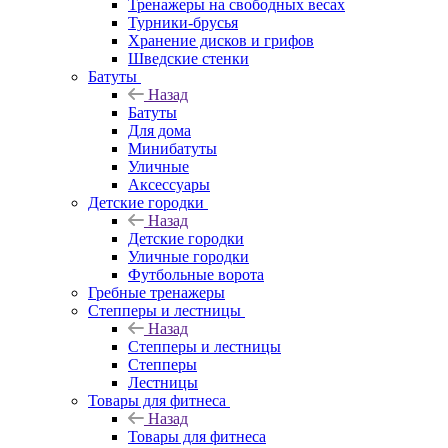
Тренажеры на свободных весах
Турники-брусья
Хранение дисков и грифов
Шведские стенки
Батуты
Назад
Батуты
Для дома
Минибатуты
Уличные
Аксессуары
Детские городки
Назад
Детские городки
Уличные городки
Футбольные ворота
Гребные тренажеры
Степперы и лестницы
Назад
Степперы и лестницы
Степперы
Лестницы
Товары для фитнеса
Назад
Товары для фитнеса