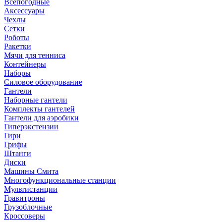
Всепогодные
Аксессуары
Чехлы
Сетки
Роботы
Ракетки
Мячи для тенниса
Контейнеры
Наборы
Силовое оборудование
Гантели
Наборные гантели
Комплекты гантелей
Гантели для аэробики
Гиперэкстензии
Гири
Грифы
Штанги
Диски
Машины Смита
Многофункциональные станции
Мультистанции
Гравитроны
Грузоблочные
Кроссоверы