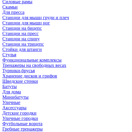
Силовые рамы
Скамьи
Для пресса
Станции для мышц груди и плеч
Станции для мышц ног
Станции на бицепс
Станции на пресс
Станции на спину
Станции на трицепс
Стойки для штанги
Стулья
Функциональные комплексы
Тренажеры на свободных весах
Турники-брусья
Хранение дисков и грифов
Шведские стенки
Батуты
Для дома
Минибатуты
Уличные
Аксессуары
Детские городки
Уличные городки
Футбольные ворота
Гребные тренажеры