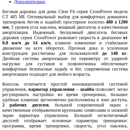
Дополнительно
Беговая дорожка для дома Clear Fit серия CrossPower модель
CT 485 MI. Оптимальный выбор для комфортных домашних
тренировок бегом и ходьбой: просторное полотно
480 х 1200
мм
, 3 уровня угла наклона, мощный двигатель и качественная
амортизация. Надежный, бесшумный двигатель беговых
дорожек серии CrossPower развивает скорость в диапазоне
от
0.8 км/ч до 14 км/ч
, плавное изменение и стабильное
движение на всех оборотах. Прочная дека и усиленная
конструкция рассчитаны для пользователей
до 140 кг
.
Двойная система амортизации по периметру от ударной
нагрузки для суставов и позвоночника обеспечивает
комфортные безопасные ходьбу и бег, современная система
амортизации подходит для любого возраста.
Консоль отличается простой инновационной системой
управления,
вариатор управления
–
шайба
позволяет легко
регулировать настройки во время тренировки, большие
удобные клавиши эргономично расположены в зоне доступа,
2 рабочих дисплея
, большой современный экран с
качественным отображением крупными символами и нижний
экран вариатора управления. Большой легкочитаемый
дисплей отображает основные параметры тренировки:
программа, время тренировки, скорость, угол наклона,