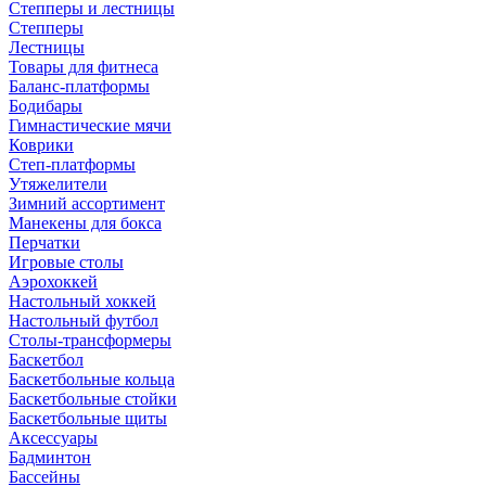
Степперы и лестницы
Степперы
Лестницы
Товары для фитнеса
Баланс-платформы
Бодибары
Гимнастические мячи
Коврики
Степ-платформы
Утяжелители
Зимний ассортимент
Манекены для бокса
Перчатки
Игровые столы
Аэрохоккей
Настольный хоккей
Настольный футбол
Столы-трансформеры
Баскетбол
Баскетбольные кольца
Баскетбольные стойки
Баскетбольные щиты
Аксессуары
Бадминтон
Бассейны