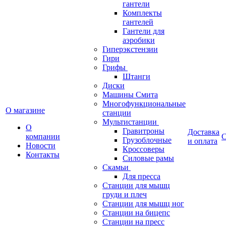
гантели
Комплекты
гантелей
Гантели для
аэробики
Гиперэкстензии
Гири
Грифы
Штанги
Диски
Машины Смита
Многофункциональные
О магазине
станции
Мультистанции
О
Гравитроны
Доставка
компании
С
Грузоблочные
и оплата
Новости
Кроссоверы
Контакты
Силовые рамы
Скамьи
Для пресса
Станции для мышц
груди и плеч
Станции для мышц ног
Станции на бицепс
Станции на пресс