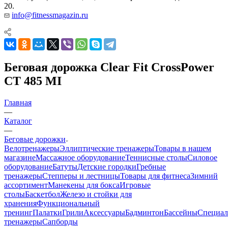
20.
info@fitnessmagazin.ru
Беговая дорожка Clear Fit CrossPower
CT 485 MI
Главная
—
Каталог
—
Беговые дорожки
Велотренажеры
Эллиптические тренажеры
Товары в нашем
магазине
Массажное оборудование
Теннисные столы
Силовое
оборудование
Батуты
Детские городки
Гребные
тренажеры
Степперы и лестницы
Товары для фитнеса
Зимний
ассортимент
Манекены для бокса
Игровые
столы
Баскетбол
Железо и стойки для
хранения
Функциональный
тренинг
Палатки
Грили
Аксессуары
Бадминтон
Бассейны
Специал
тренажеры
Сапборды