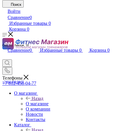
Поиск
Войти
Сравнение
0
Избранные товары
0
Корзина
0
Спб, Ул. Ленская, 18
Сравнение
0
Избранные товары
0
Корзина
0
Телефоны
+7 812-458-04-77
+7 812-458-04-77
О магазине
Назад
О магазине
О компании
Новости
Контакты
Каталог
Назад