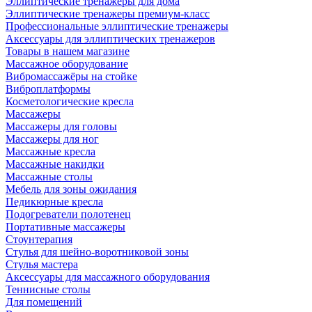
Эллиптические тренажеры для дома
Эллиптические тренажеры премиум-класс
Профессиональные эллиптические тренажеры
Аксессуары для эллиптических тренажеров
Товары в нашем магазине
Массажное оборудование
Вибромассажёры на стойке
Виброплатформы
Косметологические кресла
Массажеры
Массажеры для головы
Массажеры для ног
Массажные кресла
Массажные накидки
Массажные столы
Мебель для зоны ожидания
Педикюрные кресла
Подогреватели полотенец
Портативные массажеры
Стоунтерапия
Стулья для шейно-воротниковой зоны
Стулья мастера
Аксессуары для массажного оборудования
Теннисные столы
Для помещений