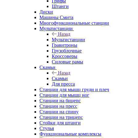
Грифы
Штанги
Диски
Машины Смита
Многофункциональные станции
Мультистанции
Назад
Мультистанции
Гравитроны
Грузоблочные
Кроссоверы
Силовые рамы
Скамьи
Назад
Скамьи
Для пресса
Станции для мышц груди и плеч
Станции для мышц ног
Станции на бицепс
Станции на пресс
Станции на спину
Станции на трицепс
Стойки для штанги
Стулья
Функциональные комплексы