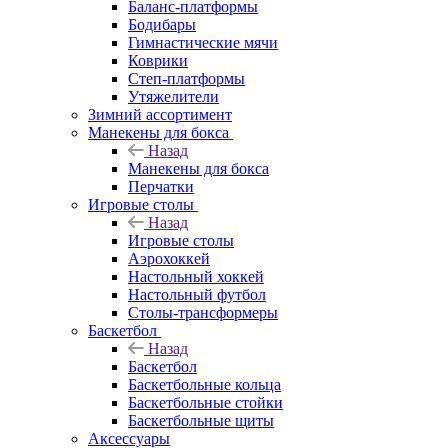
Баланс-платформы
Бодибары
Гимнастические мячи
Коврики
Степ-платформы
Утяжелители
Зимний ассортимент
Манекены для бокса
Назад
Манекены для бокса
Перчатки
Игровые столы
Назад
Игровые столы
Аэрохоккей
Настольный хоккей
Настольный футбол
Столы-трансформеры
Баскетбол
Назад
Баскетбол
Баскетбольные кольца
Баскетбольные стойки
Баскетбольные щиты
Аксессуары