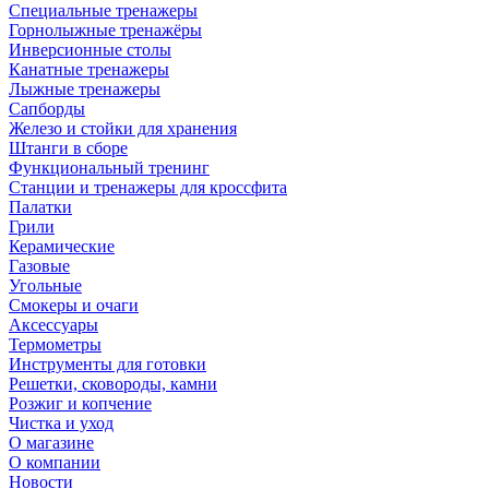
Специальные тренажеры
Горнолыжные тренажёры
Инверсионные столы
Канатные тренажеры
Лыжные тренажеры
Сапборды
Железо и стойки для хранения
Штанги в сборе
Функциональный тренинг
Станции и тренажеры для кроссфита
Палатки
Грили
Керамические
Газовые
Угольные
Смокеры и очаги
Аксессуары
Термометры
Инструменты для готовки
Решетки, сковороды, камни
Розжиг и копчение
Чистка и уход
О магазине
О компании
Новости