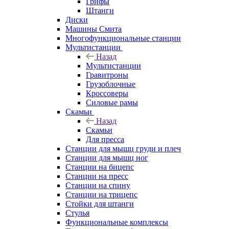
Грифы
Штанги
Диски
Машины Смита
Многофункциональные станции
Мультистанции
Назад
Мультистанции
Гравитроны
Грузоблочные
Кроссоверы
Силовые рамы
Скамьи
Назад
Скамьи
Для пресса
Станции для мышц груди и плеч
Станции для мышц ног
Станции на бицепс
Станции на пресс
Станции на спину
Станции на трицепс
Стойки для штанги
Стулья
Функциональные комплексы