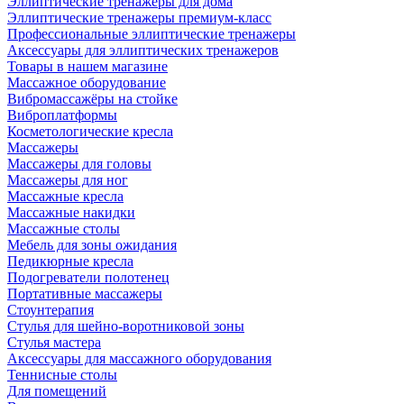
Эллиптические тренажеры для дома
Эллиптические тренажеры премиум-класс
Профессиональные эллиптические тренажеры
Аксессуары для эллиптических тренажеров
Товары в нашем магазине
Массажное оборудование
Вибромассажёры на стойке
Виброплатформы
Косметологические кресла
Массажеры
Массажеры для головы
Массажеры для ног
Массажные кресла
Массажные накидки
Массажные столы
Мебель для зоны ожидания
Педикюрные кресла
Подогреватели полотенец
Портативные массажеры
Стоунтерапия
Стулья для шейно-воротниковой зоны
Стулья мастера
Аксессуары для массажного оборудования
Теннисные столы
Для помещений