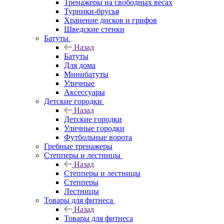
Тренажеры на свободных весах
Турники-брусья
Хранение дисков и грифов
Шведские стенки
Батуты
Назад
Батуты
Для дома
Минибатуты
Уличные
Аксессуары
Детские городки
Назад
Детские городки
Уличные городки
Футбольные ворота
Гребные тренажеры
Степперы и лестницы
Назад
Степперы и лестницы
Степперы
Лестницы
Товары для фитнеса
Назад
Товары для фитнеса