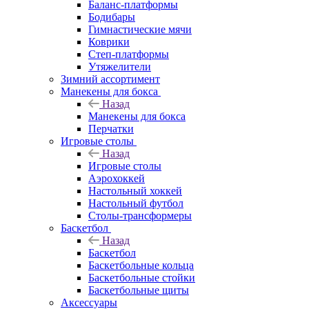
Баланс-платформы
Бодибары
Гимнастические мячи
Коврики
Степ-платформы
Утяжелители
Зимний ассортимент
Манекены для бокса
Назад
Манекены для бокса
Перчатки
Игровые столы
Назад
Игровые столы
Аэрохоккей
Настольный хоккей
Настольный футбол
Столы-трансформеры
Баскетбол
Назад
Баскетбол
Баскетбольные кольца
Баскетбольные стойки
Баскетбольные щиты
Аксессуары