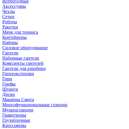
Всепогодные
Аксессуары
Чехлы
Сетки
Роботы
Ракетки
Мячи для тенниса
Контейнеры
Наборы
Силовое оборудование
Гантели
Наборные гантели
Комплекты гантелей
Гантели для аэробики
Гиперэкстензии
Гири
Грифы
Штанги
Диски
Машины Смита
Многофункциональные станции
Мультистанции
Гравитроны
Грузоблочные
Кроссоверы