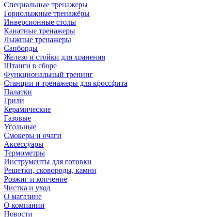
Специальные тренажеры
Горнолыжные тренажёры
Инверсионные столы
Канатные тренажеры
Лыжные тренажеры
Сапборды
Железо и стойки для хранения
Штанги в сборе
Функциональный тренинг
Станции и тренажеры для кроссфита
Палатки
Грили
Керамические
Газовые
Угольные
Смокеры и очаги
Аксессуары
Термометры
Инструменты для готовки
Решетки, сковороды, камни
Розжиг и копчение
Чистка и уход
О магазине
О компании
Новости