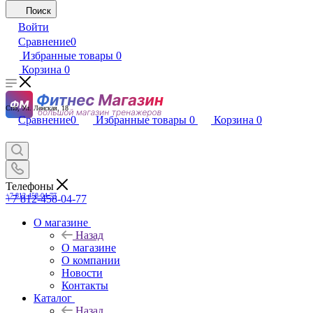
Поиск
Войти
Сравнение
0
Избранные товары
0
Корзина
0
Спб, Ул. Ленская, 18
Сравнение
0
Избранные товары
0
Корзина
0
Телефоны
+7 812-458-04-77
+7 812-458-04-77
О магазине
Назад
О магазине
О компании
Новости
Контакты
Каталог
Назад