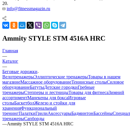
20.
info@fitnessmagazin.ru
Ammity STYLE STM 4516A HRC
Главная
—
Каталог
—
Беговые дорожки
Велотренажеры
Эллиптические тренажеры
Товары в нашем
магазине
Массажное оборудование
Теннисные столы
Силовое
оборудование
Батуты
Детские городки
Гребные
тренажеры
Степперы и лестницы
Товары для фитнеса
Зимний
ассортимент
Манекены для бокса
Игровые
столы
Баскетбол
Железо и стойки для
хранения
Функциональный
тренинг
Палатки
Грили
Аксессуары
Бадминтон
Бассейны
Специал
тренажеры
Сапборды
—
Ammity STYLE STM 4516A HRC