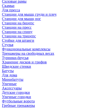
Силовые рамы
Скамьи
Для пресса
Станции для мышц груди и плеч
Станции для мышц ног
Станции на бицепс
Станции на пресс
Станции на спину
Станции на трицепс
Стойки для штанги
Стулья
Функциональные комплексы
Тренажеры на свободных весах
Турники-брусья
Хранение дисков и грифов
Шведские стенки
Батуты
Для дома
Минибатуты
Уличные
Аксессуары
Детские городки
Уличные городки
Футбольные ворота
Гребные тренажеры