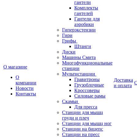
гантели
Комплекты
гантелей
Гантели для
аэробики
Гиперэкстензии
Гири
Грифы
Штанги
Диски
Машины Смита
Многофункциональные
О магазине
станции
Мультистанции
О
Гравитроны
Доставка
компании
С
Грузоблочные
и оплата
Новости
Кроссоверы
Контакты
Силовые рамы
Скамьи
Для пресса
Станции для мышц
груди и плеч
Станции для мышц ног
Станции на бицепс
Станции на пресс