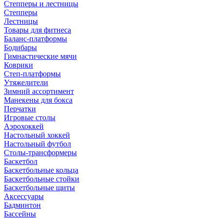
Степперы и лестницы
Степперы
Лестницы
Товары для фитнеса
Баланс-платформы
Бодибары
Гимнастические мячи
Коврики
Степ-платформы
Утяжелители
Зимний ассортимент
Манекены для бокса
Перчатки
Игровые столы
Аэрохоккей
Настольный хоккей
Настольный футбол
Столы-трансформеры
Баскетбол
Баскетбольные кольца
Баскетбольные стойки
Баскетбольные щиты
Аксессуары
Бадминтон
Бассейны