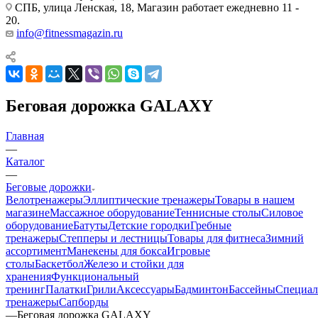
СПБ, улица Ленская, 18, Магазин работает ежедневно 11 -
20.
info@fitnessmagazin.ru
Беговая дорожка GALAXY
Главная
—
Каталог
—
Беговые дорожки
Велотренажеры
Эллиптические тренажеры
Товары в нашем
магазине
Массажное оборудование
Теннисные столы
Силовое
оборудование
Батуты
Детские городки
Гребные
тренажеры
Степперы и лестницы
Товары для фитнеса
Зимний
ассортимент
Манекены для бокса
Игровые
столы
Баскетбол
Железо и стойки для
хранения
Функциональный
тренинг
Палатки
Грили
Аксессуары
Бадминтон
Бассейны
Специал
тренажеры
Сапборды
—
Беговая дорожка GALAXY