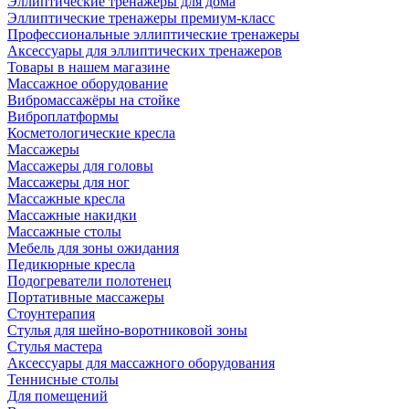
Эллиптические тренажеры для дома
Эллиптические тренажеры премиум-класс
Профессиональные эллиптические тренажеры
Аксессуары для эллиптических тренажеров
Товары в нашем магазине
Массажное оборудование
Вибромассажёры на стойке
Виброплатформы
Косметологические кресла
Массажеры
Массажеры для головы
Массажеры для ног
Массажные кресла
Массажные накидки
Массажные столы
Мебель для зоны ожидания
Педикюрные кресла
Подогреватели полотенец
Портативные массажеры
Стоунтерапия
Стулья для шейно-воротниковой зоны
Стулья мастера
Аксессуары для массажного оборудования
Теннисные столы
Для помещений