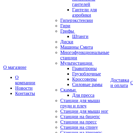
гантелей
Гантели для
аэробики
Гиперэкстензии
Гири
Грифы
Штанги
Диски
Машины Смита
Многофункциональные
станции
Мультистанции
О магазине
Гравитроны
Грузоблочные
О
Кроссоверы
Доставка
компании
С
Силовые рамы
и оплата
Новости
Скамьи
Контакты
Для пресса
Станции для мышц
груди и плеч
Станции для мышц ног
Станции на бицепс
Станции на пресс
Станции на спину
Станции на трицепс