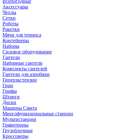
Всепогодные
Аксессуары
Чехлы
Сетки
Роботы
Ракетки
Мячи для тенниса
Контейнеры
Наборы
Силовое оборудование
Гантели
Наборные гантели
Комплекты гантелей
Гантели для аэробики
Гиперэкстензии
Гири
Грифы
Штанги
Диски
Машины Смита
Многофункциональные станции
Мультистанции
Гравитроны
Грузоблочные
Кроссоверы