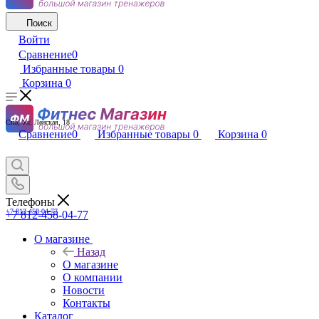
Поиск
Войти
Сравнение
0
Избранные товары
0
Корзина
0
Спб, Ул. Ленская, 18
Сравнение
0
Избранные товары
0
Корзина
0
Телефоны
+7 812-458-04-77
+7 812-458-04-77
О магазине
Назад
О магазине
О компании
Новости
Контакты
Каталог