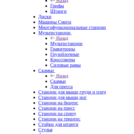
Назад
Грифы
Штанги
Диски
Машины Смита
Многофункциональные станции
Мультистанции
Назад
Мультистанции
Гравитроны
Грузоблочные
Кроссоверы
Силовые рамы
Скамьи
Назад
Скамьи
Для пресса
Станции для мышц груди и плеч
Станции для мышц ног
Станции на бицепс
Станции на пресс
Станции на спину
Станции на трицепс
Стойки для штанги
Стулья