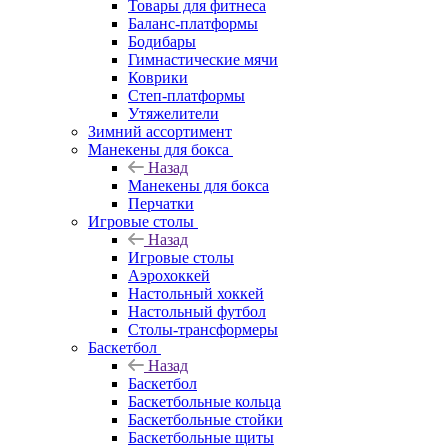
Товары для фитнеса
Баланс-платформы
Бодибары
Гимнастические мячи
Коврики
Степ-платформы
Утяжелители
Зимний ассортимент
Манекены для бокса
Назад
Манекены для бокса
Перчатки
Игровые столы
Назад
Игровые столы
Аэрохоккей
Настольный хоккей
Настольный футбол
Столы-трансформеры
Баскетбол
Назад
Баскетбол
Баскетбольные кольца
Баскетбольные стойки
Баскетбольные щиты