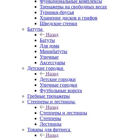
Функциональные комплексы
Тренажеры на свободных весах
Турники-брусья
Хранение дисков и грифов
Шведские стенки
Батуты
Назад
Батуты
Для дома
Минибатуты
Уличные
Аксессуары
Детские городки
Назад
Детские городки
Уличные городки
Футбольные ворота
Гребные тренажеры
Степперы и лестницы
Назад
Степперы и лестницы
Степперы
Лестницы
Товары для фитнеса
Назад