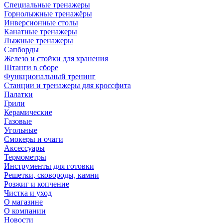
Специальные тренажеры
Горнолыжные тренажёры
Инверсионные столы
Канатные тренажеры
Лыжные тренажеры
Сапборды
Железо и стойки для хранения
Штанги в сборе
Функциональный тренинг
Станции и тренажеры для кроссфита
Палатки
Грили
Керамические
Газовые
Угольные
Смокеры и очаги
Аксессуары
Термометры
Инструменты для готовки
Решетки, сковороды, камни
Розжиг и копчение
Чистка и уход
О магазине
О компании
Новости