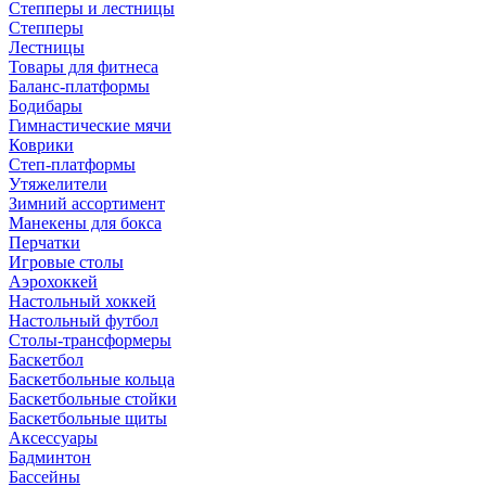
Степперы и лестницы
Степперы
Лестницы
Товары для фитнеса
Баланс-платформы
Бодибары
Гимнастические мячи
Коврики
Степ-платформы
Утяжелители
Зимний ассортимент
Манекены для бокса
Перчатки
Игровые столы
Аэрохоккей
Настольный хоккей
Настольный футбол
Столы-трансформеры
Баскетбол
Баскетбольные кольца
Баскетбольные стойки
Баскетбольные щиты
Аксессуары
Бадминтон
Бассейны