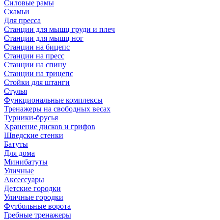
Силовые рамы
Скамьи
Для пресса
Станции для мышц груди и плеч
Станции для мышц ног
Станции на бицепс
Станции на пресс
Станции на спину
Станции на трицепс
Стойки для штанги
Стулья
Функциональные комплексы
Тренажеры на свободных весах
Турники-брусья
Хранение дисков и грифов
Шведские стенки
Батуты
Для дома
Минибатуты
Уличные
Аксессуары
Детские городки
Уличные городки
Футбольные ворота
Гребные тренажеры