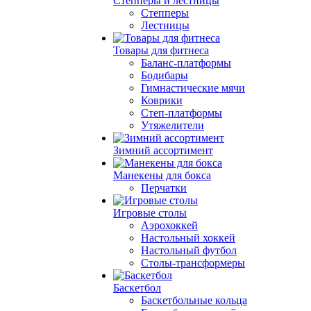
Степперы и лестницы
Степперы
Лестницы
Товары для фитнеса
Баланс-платформы
Бодибары
Гимнастические мячи
Коврики
Степ-платформы
Утяжелители
Зимний ассортимент
Манекены для бокса
Перчатки
Игровые столы
Аэрохоккей
Настольный хоккей
Настольный футбол
Столы-трансформеры
Баскетбол
Баскетбольные кольца