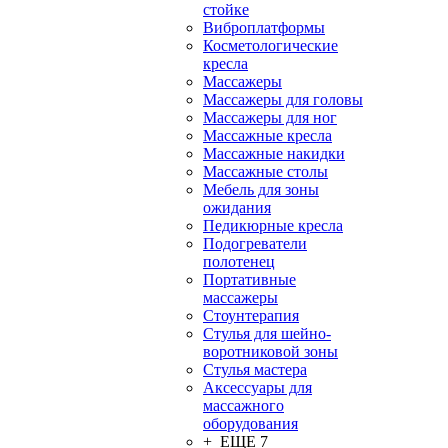
стойке
Виброплатформы
Косметологические
кресла
Массажеры
Массажеры для головы
Массажеры для ног
Массажные кресла
Массажные накидки
Массажные столы
Мебель для зоны
ожидания
Педикюрные кресла
Подогреватели
полотенец
Портативные
массажеры
Стоунтерапия
Стулья для шейно-
воротниковой зоны
Стулья мастера
Аксессуары для
массажного
оборудования
+ ЕЩЕ 7