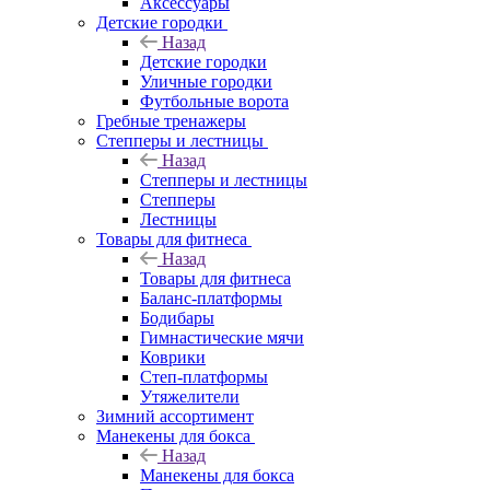
Аксессуары
Детские городки
Назад
Детские городки
Уличные городки
Футбольные ворота
Гребные тренажеры
Степперы и лестницы
Назад
Степперы и лестницы
Степперы
Лестницы
Товары для фитнеса
Назад
Товары для фитнеса
Баланс-платформы
Бодибары
Гимнастические мячи
Коврики
Степ-платформы
Утяжелители
Зимний ассортимент
Манекены для бокса
Назад
Манекены для бокса