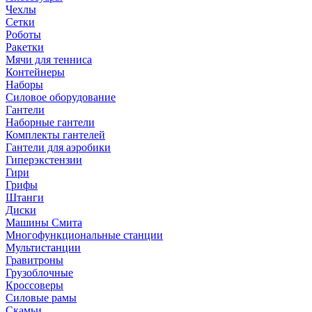
Чехлы
Сетки
Роботы
Ракетки
Мячи для тенниса
Контейнеры
Наборы
Силовое оборудование
Гантели
Наборные гантели
Комплекты гантелей
Гантели для аэробики
Гиперэкстензии
Гири
Грифы
Штанги
Диски
Машины Смита
Многофункциональные станции
Мультистанции
Гравитроны
Грузоблочные
Кроссоверы
Силовые рамы
Скамьи