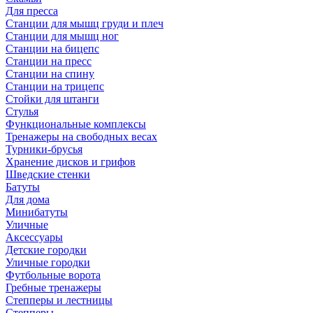
Для пресса
Станции для мышц груди и плеч
Станции для мышц ног
Станции на бицепс
Станции на пресс
Станции на спину
Станции на трицепс
Стойки для штанги
Стулья
Функциональные комплексы
Тренажеры на свободных весах
Турники-брусья
Хранение дисков и грифов
Шведские стенки
Батуты
Для дома
Минибатуты
Уличные
Аксессуары
Детские городки
Уличные городки
Футбольные ворота
Гребные тренажеры
Степперы и лестницы
Степперы