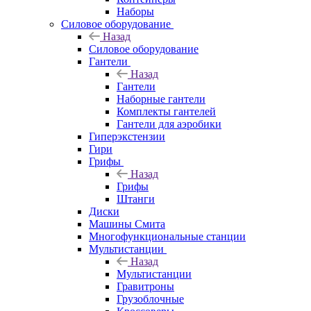
Наборы
Силовое оборудование
Назад
Силовое оборудование
Гантели
Назад
Гантели
Наборные гантели
Комплекты гантелей
Гантели для аэробики
Гиперэкстензии
Гири
Грифы
Назад
Грифы
Штанги
Диски
Машины Смита
Многофункциональные станции
Мультистанции
Назад
Мультистанции
Гравитроны
Грузоблочные