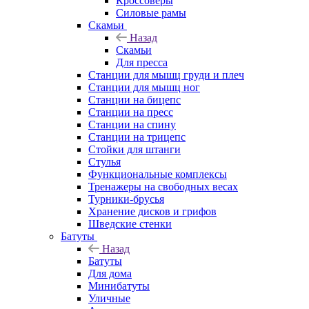
Кроссоверы
Силовые рамы
Скамьи
Назад
Скамьи
Для пресса
Станции для мышц груди и плеч
Станции для мышц ног
Станции на бицепс
Станции на пресс
Станции на спину
Станции на трицепс
Стойки для штанги
Стулья
Функциональные комплексы
Тренажеры на свободных весах
Турники-брусья
Хранение дисков и грифов
Шведские стенки
Батуты
Назад
Батуты
Для дома
Минибатуты
Уличные