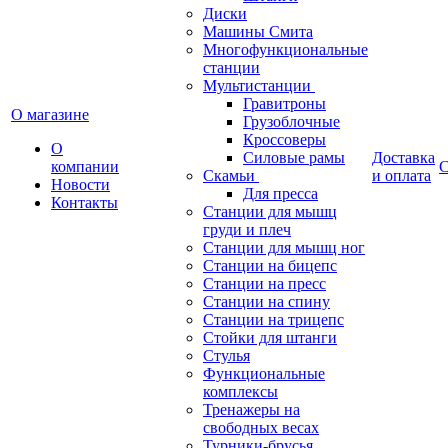
Диски
Машины Смита
Многофункциональные
станции
Мультистанции
Гравитроны
О магазине
Грузоблочные
Кроссоверы
О
Силовые рамы
Доставка
компании
С
Скамьи
и оплата
Новости
Для пресса
Контакты
Станции для мышц
груди и плеч
Станции для мышц ног
Станции на бицепс
Станции на пресс
Станции на спину
Станции на трицепс
Стойки для штанги
Стулья
Функциональные
комплексы
Тренажеры на
свободных весах
Турники-брусья