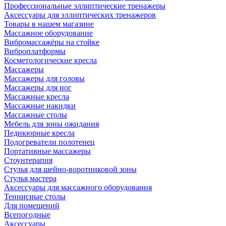
Профессиональные эллиптические тренажеры
Аксессуары для эллиптических тренажеров
Товары в нашем магазине
Массажное оборудование
Вибромассажёры на стойке
Виброплатформы
Косметологические кресла
Массажеры
Массажеры для головы
Массажеры для ног
Массажные кресла
Массажные накидки
Массажные столы
Мебель для зоны ожидания
Педикюрные кресла
Подогреватели полотенец
Портативные массажеры
Стоунтерапия
Стулья для шейно-воротниковой зоны
Стулья мастера
Аксессуары для массажного оборудования
Теннисные столы
Для помещений
Всепогодные
Аксессуары