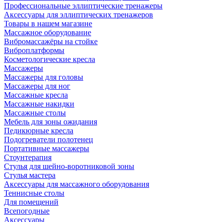
Профессиональные эллиптические тренажеры
Аксессуары для эллиптических тренажеров
Товары в нашем магазине
Массажное оборудование
Вибромассажёры на стойке
Виброплатформы
Косметологические кресла
Массажеры
Массажеры для головы
Массажеры для ног
Массажные кресла
Массажные накидки
Массажные столы
Мебель для зоны ожидания
Педикюрные кресла
Подогреватели полотенец
Портативные массажеры
Стоунтерапия
Стулья для шейно-воротниковой зоны
Стулья мастера
Аксессуары для массажного оборудования
Теннисные столы
Для помещений
Всепогодные
Аксессуары