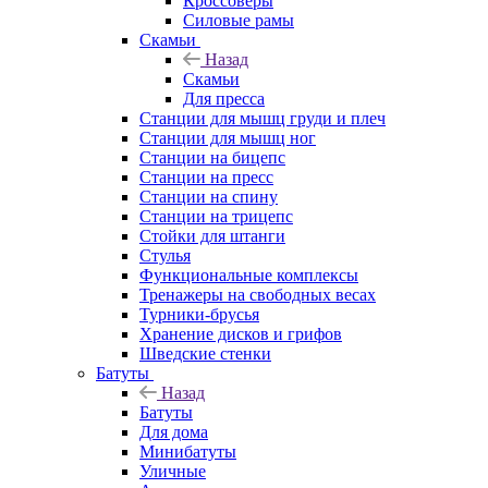
Кроссоверы
Силовые рамы
Скамьи
Назад
Скамьи
Для пресса
Станции для мышц груди и плеч
Станции для мышц ног
Станции на бицепс
Станции на пресс
Станции на спину
Станции на трицепс
Стойки для штанги
Стулья
Функциональные комплексы
Тренажеры на свободных весах
Турники-брусья
Хранение дисков и грифов
Шведские стенки
Батуты
Назад
Батуты
Для дома
Минибатуты
Уличные