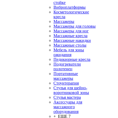
стойке
Виброплатформы
Косметологические
кресла
Массажеры
Массажеры для головы
Массажеры для ног
Массажные кресла
Массажные накидки
Массажные столы
Мебель для зоны
ожидания
Педикюрные кресла
Подогреватели
полотенец
Портативные
массажеры
Стоунтерапия
Стулья для шейно-
воротниковой зоны
Стулья мастера
Аксессуары для
массажного
оборудования
+ ЕЩЕ 7