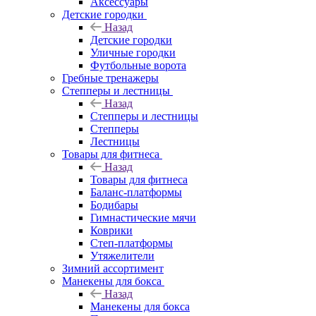
Аксессуары
Детские городки
Назад
Детские городки
Уличные городки
Футбольные ворота
Гребные тренажеры
Степперы и лестницы
Назад
Степперы и лестницы
Степперы
Лестницы
Товары для фитнеса
Назад
Товары для фитнеса
Баланс-платформы
Бодибары
Гимнастические мячи
Коврики
Степ-платформы
Утяжелители
Зимний ассортимент
Манекены для бокса
Назад
Манекены для бокса