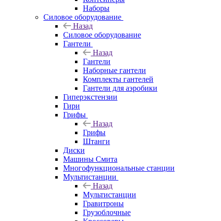
Наборы
Силовое оборудование
Назад
Силовое оборудование
Гантели
Назад
Гантели
Наборные гантели
Комплекты гантелей
Гантели для аэробики
Гиперэкстензии
Гири
Грифы
Назад
Грифы
Штанги
Диски
Машины Смита
Многофункциональные станции
Мультистанции
Назад
Мультистанции
Гравитроны
Грузоблочные