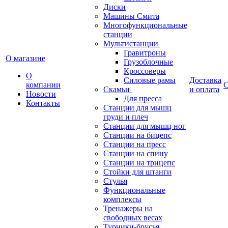
Диски
Машины Смита
Многофункциональные
станции
Мультистанции
Гравитроны
О магазине
Грузоблочные
Кроссоверы
О
Силовые рамы
Доставка
компании
С
Скамьи
и оплата
Новости
Для пресса
Контакты
Станции для мышц
груди и плеч
Станции для мышц ног
Станции на бицепс
Станции на пресс
Станции на спину
Станции на трицепс
Стойки для штанги
Стулья
Функциональные
комплексы
Тренажеры на
свободных весах
Турники-брусья