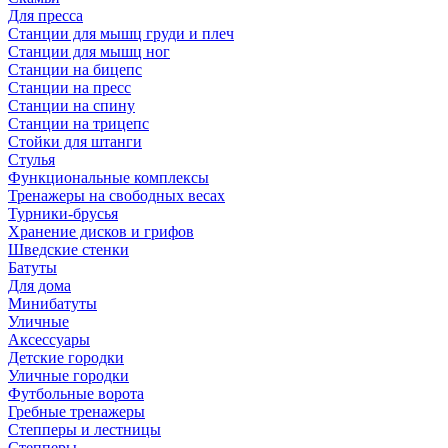
Для пресса
Станции для мышц груди и плеч
Станции для мышц ног
Станции на бицепс
Станции на пресс
Станции на спину
Станции на трицепс
Стойки для штанги
Стулья
Функциональные комплексы
Тренажеры на свободных весах
Турники-брусья
Хранение дисков и грифов
Шведские стенки
Батуты
Для дома
Минибатуты
Уличные
Аксессуары
Детские городки
Уличные городки
Футбольные ворота
Гребные тренажеры
Степперы и лестницы
Степперы