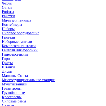
Чехлы
Сетки
Роботы
Ракетки
Мячи для тенниса
Контейнеры
Наборы
Силовое оборудование
Гантели
Наборные гантели
Комплекты гантелей
Гантели для аэробики
Гиперэкстензии
Гири
Грифы
Штанги
Диски
Машины Смита
Многофункциональные станции
Мультистанции
Гравитроны
Грузоблочные
Кроссоверы
Силовые рамы
Скамьи