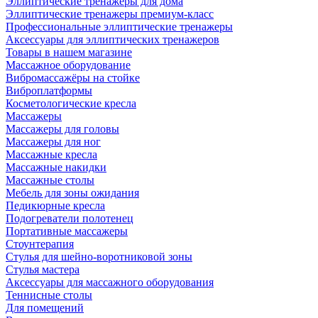
Эллиптические тренажеры для дома
Эллиптические тренажеры премиум-класс
Профессиональные эллиптические тренажеры
Аксессуары для эллиптических тренажеров
Товары в нашем магазине
Массажное оборудование
Вибромассажёры на стойке
Виброплатформы
Косметологические кресла
Массажеры
Массажеры для головы
Массажеры для ног
Массажные кресла
Массажные накидки
Массажные столы
Мебель для зоны ожидания
Педикюрные кресла
Подогреватели полотенец
Портативные массажеры
Стоунтерапия
Стулья для шейно-воротниковой зоны
Стулья мастера
Аксессуары для массажного оборудования
Теннисные столы
Для помещений