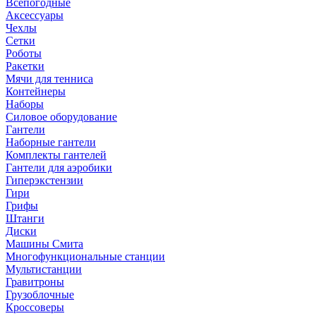
Всепогодные
Аксессуары
Чехлы
Сетки
Роботы
Ракетки
Мячи для тенниса
Контейнеры
Наборы
Силовое оборудование
Гантели
Наборные гантели
Комплекты гантелей
Гантели для аэробики
Гиперэкстензии
Гири
Грифы
Штанги
Диски
Машины Смита
Многофункциональные станции
Мультистанции
Гравитроны
Грузоблочные
Кроссоверы