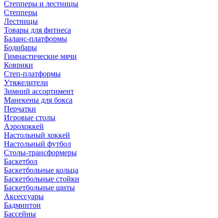
Степперы и лестницы
Степперы
Лестницы
Товары для фитнеса
Баланс-платформы
Бодибары
Гимнастические мячи
Коврики
Степ-платформы
Утяжелители
Зимний ассортимент
Манекены для бокса
Перчатки
Игровые столы
Аэрохоккей
Настольный хоккей
Настольный футбол
Столы-трансформеры
Баскетбол
Баскетбольные кольца
Баскетбольные стойки
Баскетбольные щиты
Аксессуары
Бадминтон
Бассейны