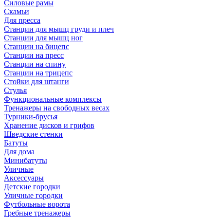
Силовые рамы
Скамьи
Для пресса
Станции для мышц груди и плеч
Станции для мышц ног
Станции на бицепс
Станции на пресс
Станции на спину
Станции на трицепс
Стойки для штанги
Стулья
Функциональные комплексы
Тренажеры на свободных весах
Турники-брусья
Хранение дисков и грифов
Шведские стенки
Батуты
Для дома
Минибатуты
Уличные
Аксессуары
Детские городки
Уличные городки
Футбольные ворота
Гребные тренажеры